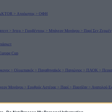
 AKTOR
>
Ατρόμητος
>
ΟΦΗ
άιτεντ
>
Ιντερ
>
Γιουβέντους
>
Μπάγερν Μονάχου
>
Παρί Σεν Ζερμέν
μπάσκετ
Europe Cup
κονος
>
Ολυμπιακός
>
Παναθηναϊκός
>
Πανιώνιος
>
ΠΑΟΚ
>
Περισ
γερν Μονάχου
>
Ερυθρός Αστέρας
>
Παρί
>
Παρτίζαν
>
Ανατολού Ε
Chicago Bulls
>
Boston Celtics
>
New York Knicks
>
Cleveland Caval