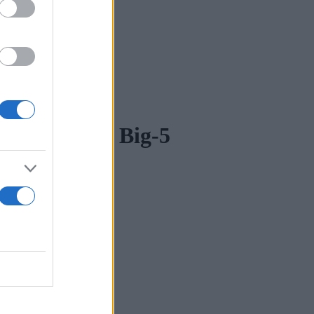
πορτάζ από Big-5
ύουν όλα τα θέματα.