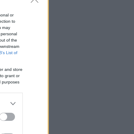
sonal or
ection to
ou may
 personal
out of the
 downstream
B’s List of
er and store
to grant or
ed purposes