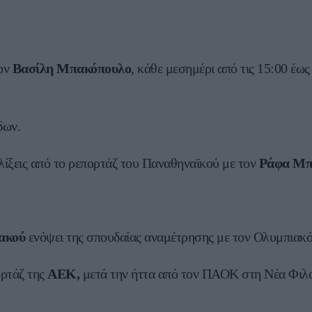
ον
Βασίλη Μπακόπουλο
, κάθε μεσημέρι από τις 15:00 έως 
δων.
ελίξεις από το ρεπορτάζ του Παναθηναϊκού με τον
Ράφα Μπ
ακού
ενόψει της σπουδαίας αναμέτρησης με τον Ολυμπιακό
ορτάζ της
ΑΕΚ,
μετά την ήττα
από τον ΠΑΟΚ στη Νέα Φιλα