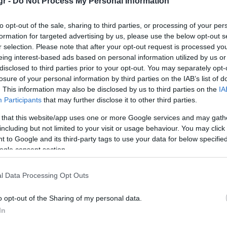
gr -
Do Not Process My Personal Information
to opt-out of the sale, sharing to third parties, or processing of your per
formation for targeted advertising by us, please use the below opt-out s
r selection. Please note that after your opt-out request is processed y
eing interest-based ads based on personal information utilized by us or
disclosed to third parties prior to your opt-out. You may separately opt-
losure of your personal information by third parties on the IAB’s list of
. This information may also be disclosed by us to third parties on the
IA
hampions League
>
Water Polo Champions League Γυναικών
Participants
that may further disclose it to other third parties.
 that this website/app uses one or more Google services and may gath
including but not limited to your visit or usage behaviour. You may click 
 to Google and its third-party tags to use your data for below specifi
ogle consent section.
l Data Processing Opt Outs
o opt-out of the Sharing of my personal data.
In