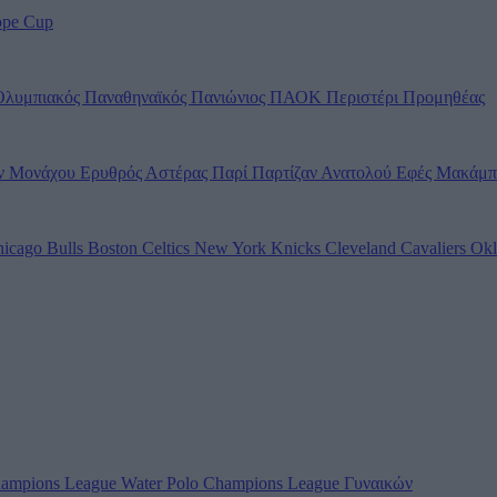
ope Cup
Ολυμπιακός
Παναθηναϊκός
Πανιώνιος
ΠΑΟΚ
Περιστέρι
Προμηθέας
ν Μονάχου
Ερυθρός Αστέρας
Παρί
Παρτίζαν
Ανατολού Εφές
Μακάμπ
icago Bulls
Boston Celtics
New York Knicks
Cleveland Cavaliers
Okl
hampions League
Water Polo Champions League Γυναικών