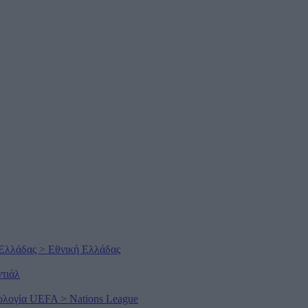
 Ελλάδας
>
Εθνική Ελλάδας
τιάλ
ολογία UEFA
>
Nations League