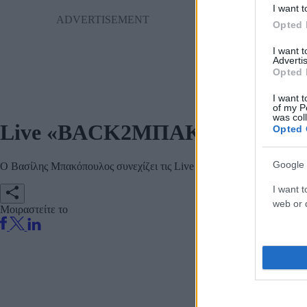
I want t
Opted 
I want 
Advertis
Opted 
I want t
of my P
was col
Live «BACK2ΜΠΑΚ» με τον απόη
Opted 
Google 
Ο Βασίλης Μπακόπουλος συνεχίζει τις Live εκπομπές του Athletiko μ
I want t
web or d
Μοιραστείτε το