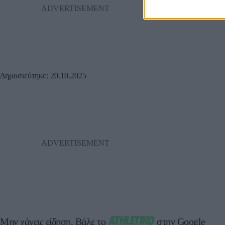
Δημοσιεύτηκε: 20.10.2025
Μην χάνεις είδηση.
Βάλε το
στην Google