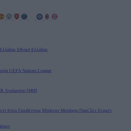
 Ελλάδας
Εθνική Ελλάδας
ογία UEFA
Nations League
OR
Ατρόμητος
ΟΦΗ
τεντ
Ιντερ
Γιουβέντους
Μπάγερν Μονάχου
Παρί Σεν Ζερμέν
άσκετ