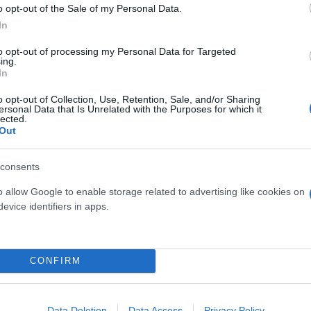
o opt-out of the Sale of my Personal Data.
In
to opt-out of processing my Personal Data for Targeted
ing.
In
o opt-out of Collection, Use, Retention, Sale, and/or Sharing
ersonal Data that Is Unrelated with the Purposes for which it
lected.
χο των ντέρμπι και «καυτό» ρε
Out
consents
ε ένα δίωρο αθλητικό μαγκαζίνο και με όλους τους ρεπόρτερ να αναλ
o allow Google to enable storage related to advertising like cookies on
evice identifiers in apps.
CONFIRM
Data Deletion
Data Access
Privacy Policy