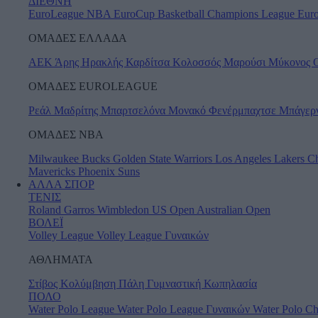
ΔΙΕΘΝΗ
EuroLeague
NBA
EuroCup
Basketball Champions League
Eur
ΟΜΑΔΕΣ ΕΛΛΑΔΑ
ΑΕΚ
Άρης
Ηρακλής
Καρδίτσα
Κολοσσός
Μαρούσι
Μύκονος
ΟΜΑΔΕΣ EUROLEAGUE
Ρεάλ Μαδρίτης
Μπαρτσελόνα
Μονακό
Φενέρμπαχτσε
Μπάγερ
ΟΜΑΔΕΣ ΝΒΑ
Milwaukee Bucks
Golden State Warriors
Los Angeles Lakers
Ch
Mavericks
Phoenix Suns
ΑΛΛΑ ΣΠΟΡ
ΤΕΝΙΣ
Roland Garros
Wimbledon
US Open
Australian Open
ΒΟΛΕΪ
Volley League
Volley League Γυναικών
ΑΘΛΗΜΑΤΑ
Στίβος
Κολύμβηση
Πάλη
Γυμναστική
Κωπηλασία
ΠΟΛΟ
Water Polo League
Water Polo League Γυναικών
Water Polo C