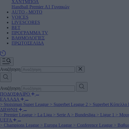
ΧΑΝΤΜΠΟΛ
Handball Premier
Α1 Γυναικών
AUTO - MOTO
VOICES
LIVESCORES
BET
ΠΡΟΓΡΑΜΜΑ TV
ΒΑΘΜΟΛΟΓΙΕΣ
ΠΡΩΤΟΣΕΛΙΔΑ
Αναζήτηση
Αναζήτηση
ΠΟΔΟΣΦΑΙΡΟ
ΕΛΛΑΔΑ
>
Stoiximan Super League
>
Superbet League 2
>
Superbet Κύπελλο
ΔΙΕΘΝΗ
>
Premier League
>
La Liga
>
Serie A
>
Bundesliga
>
Ligue 1
>
Μουν
UEFA
>
Champions League
>
Europa League
>
Conference League
>
Βαθμ