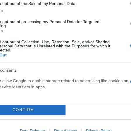
o opt-out of the Sale of my Personal Data.
In
to opt-out of processing my Personal Data for Targeted
ing.
In
o opt-out of Collection, Use, Retention, Sale, and/or Sharing
ersonal Data that Is Unrelated with the Purposes for which it
lected.
των ομάδων, το παιχνίδι της Ε
Out
consents
o allow Google to enable storage related to advertising like cookies on
ε ένα δίωρο αθλητικό μαγκαζίνο και με όλους τους ρεπόρτερ να αναλ
evice identifiers in apps.
CONFIRM
Data Deletion
Data Access
Privacy Policy