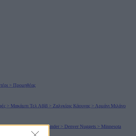
τέρι
>
Προμηθέας
φές
>
Μακάμπι Τελ Αβίβ
>
Ζαλγκίρις Κάουνας
>
Αρμάνι Μιλάνο
iers
>
Oklahoma City Thunder
>
Denver Nuggets
>
Minnesota