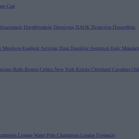
ope Cup
Ολυμπιακός
Παναθηναϊκός
Πανιώνιος
ΠΑΟΚ
Περιστέρι
Προμηθέας
ν Μονάχου
Ερυθρός Αστέρας
Παρί
Παρτίζαν
Ανατολού Εφές
Μακάμπ
icago Bulls
Boston Celtics
New York Knicks
Cleveland Cavaliers
Okl
hampions League
Water Polo Champions League Γυναικών