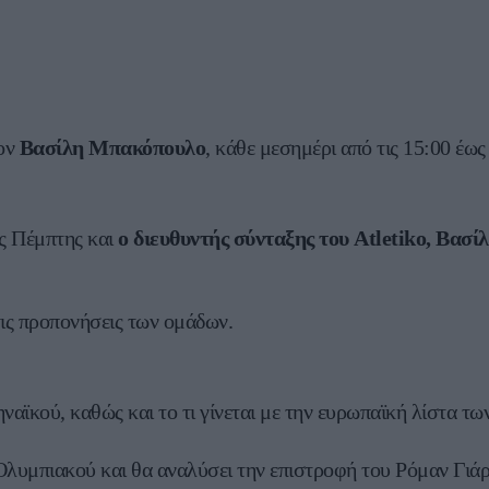
ον
Βασίλη Μπακόπουλο
, κάθε μεσημέρι από τις 15:00 έως 
ης Πέμπτης και
ο διευθυντής σύνταξης του Atletiko, Βασ
τις προπονήσεις των ομάδων.
αϊκού, καθώς και το τι γίνεται με την ευρωπαϊκή λίστα τ
Ολυμπιακού και θα αναλύσει την επιστροφή του Ρόμαν Γιά