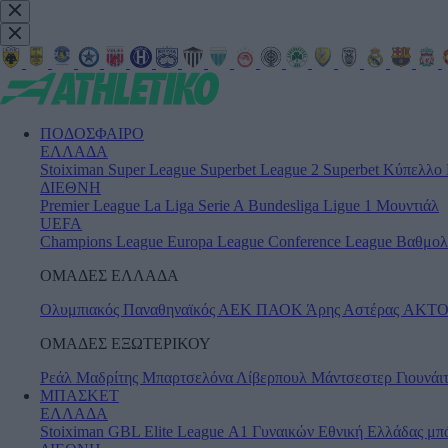
ΠΟΔΟΣΦΑΙΡΟ
ΕΛΛΑΔΑ
Stoiximan Super League
Superbet League 2
Superbet Κύπελλο
ΔΙΕΘΝΗ
Premier League
La Liga
Serie A
Bundesliga
Ligue 1
Μουντιάλ
UEFA
Champions League
Europa League
Conference League
Βαθμολ
ΟΜΑΔΕΣ ΕΛΛΑΔΑ
Ολυμπιακός
Παναθηναϊκός
ΑΕΚ
ΠΑΟΚ
Άρης
Αστέρας AKT
ΟΜΑΔΕΣ ΕΞΩΤΕΡΙΚΟΥ
Ρεάλ Μαδρίτης
Μπαρτσελόνα
Λίβερπουλ
Μάντσεστερ Γιουνάι
ΜΠΑΣΚΕΤ
ΕΛΛΑΔΑ
Stoiximan GBL
Elite League
Α1 Γυναικών
Εθνική Ελλάδας μπ