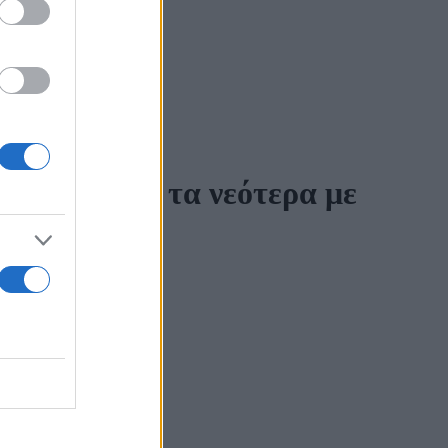
θνικής και τα νεότερα με
ύουν όλα τα θέματα.