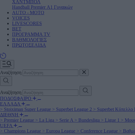
ΧΑΝΤΜΠΟΛ
Handball Premier
Α1 Γυναικών
AUTO - MOTO
VOICES
LIVESCORES
BET
ΠΡΟΓΡΑΜΜΑ TV
ΒΑΘΜΟΛΟΓΙΕΣ
ΠΡΩΤΟΣΕΛΙΔΑ
Αναζήτηση
Αναζήτηση
ΠΟΔΟΣΦΑΙΡΟ
ΕΛΛΑΔΑ
>
Stoiximan Super League
>
Superbet League 2
>
Superbet Κύπελλο
ΔΙΕΘΝΗ
>
Premier League
>
La Liga
>
Serie A
>
Bundesliga
>
Ligue 1
>
Μουν
UEFA
>
Champions League
>
Europa League
>
Conference League
>
Βαθμ