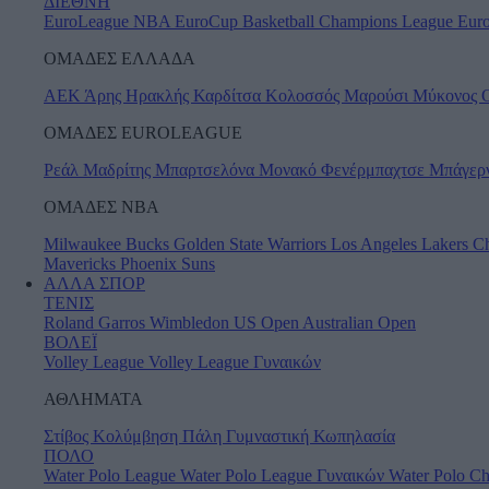
ΔΙΕΘΝΗ
EuroLeague
NBA
EuroCup
Basketball Champions League
Eur
ΟΜΑΔΕΣ ΕΛΛΑΔΑ
ΑΕΚ
Άρης
Ηρακλής
Καρδίτσα
Κολοσσός
Μαρούσι
Μύκονος
ΟΜΑΔΕΣ EUROLEAGUE
Ρεάλ Μαδρίτης
Μπαρτσελόνα
Μονακό
Φενέρμπαχτσε
Μπάγερ
ΟΜΑΔΕΣ ΝΒΑ
Milwaukee Bucks
Golden State Warriors
Los Angeles Lakers
Ch
Mavericks
Phoenix Suns
ΑΛΛΑ ΣΠΟΡ
ΤΕΝΙΣ
Roland Garros
Wimbledon
US Open
Australian Open
ΒΟΛΕΪ
Volley League
Volley League Γυναικών
ΑΘΛΗΜΑΤΑ
Στίβος
Κολύμβηση
Πάλη
Γυμναστική
Κωπηλασία
ΠΟΛΟ
Water Polo League
Water Polo League Γυναικών
Water Polo C