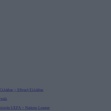
 Ελλάδας
>
Εθνική Ελλάδας
τιάλ
ολογία UEFA
>
Nations League