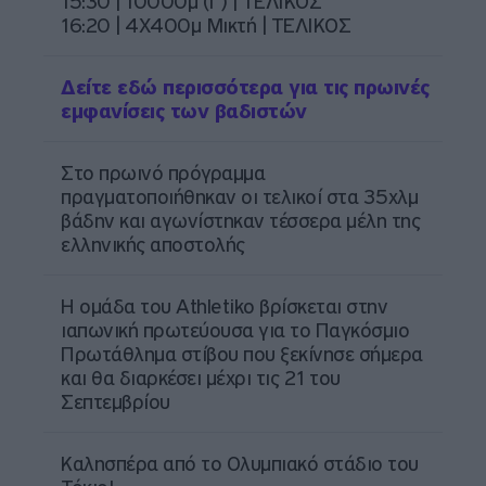
15:30 | 10000μ (Γ) | ΤΕΛΙΚΟΣ
16:20 | 4Χ400μ Μικτή | ΤΕΛΙΚΟΣ
Δείτε εδώ περισσότερα για τις πρωινές
εμφανίσεις των βαδιστών
Στο πρωινό πρόγραμμα
πραγματοποιήθηκαν οι τελικοί στα 35χλμ
βάδην και αγωνίστηκαν τέσσερα μέλη της
ελληνικής αποστολής
Η ομάδα του Athletiko βρίσκεται στην
ιαπωνική πρωτεύουσα για το Παγκόσμιο
Πρωτάθλημα στίβου που ξεκίνησε σήμερα
και θα διαρκέσει μέχρι τις 21 του
Σεπτεμβρίου
Καλησπέρα από το Ολυμπιακό στάδιο του