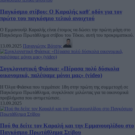
Παγκόσμιο στίβου: Ο Καραλής καθ' οδόν για τον
πρώτο του παγκόσμιο τελικό ανοιχτού
Ο Εμμανουήλ Καραλής είναι έτοιμος να δώσει την πρώτη μάχη στο
Παγκόσμιο Πρωτάθλημα στίβου του Τόκιο, αυτή του προκριματικού.
13.09.2025
Παναγιώτης Βότσης
Συγκλονιστική Φιάσκα: «Πέρασα πολύ δύσκολα
οικονομικά, παλέψαμε μόνοι μας» (video)
Η Όλγα Φιάσκα που τερμάτισε 18η στην πρώτη της συμμετοχή σε
Παγκόσμιο Πρωτάθλημα, συγκλόνισε μιλώντας για τα οικονομικά
προβλήματα που αντιμετώπισε.
13.09.2025
Πού θα δείτε τον Καραλή και την Εμμανουηλίδου στο
Παγκόσμιο Πρωτάθλημα Στίβου