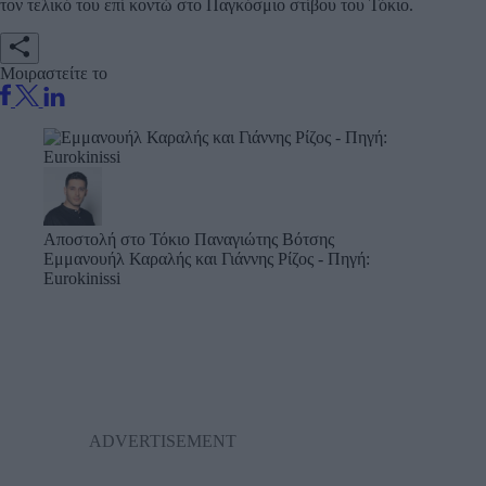
τον τελικό του επί κοντώ στο Παγκόσμιο στίβου του Τόκιο.
Μοιραστείτε το
Αποστολή στο Τόκιο
Παναγιώτης Βότσης
Εμμανουήλ Καραλής και Γιάννης Ρίζος - Πηγή:
Eurokinissi