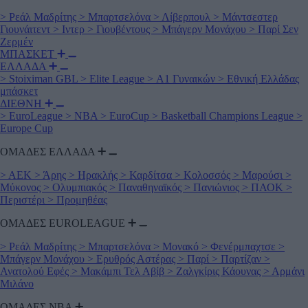
>
Ρεάλ Μαδρίτης
>
Μπαρτσελόνα
>
Λίβερπουλ
>
Μάντσεστερ
Γιουνάιτεντ
>
Ιντερ
>
Γιουβέντους
>
Μπάγερν Μονάχου
>
Παρί Σεν
Ζερμέν
ΜΠΑΣΚΕΤ
ΕΛΛΑΔΑ
>
Stoiximan GBL
>
Elite League
>
Α1 Γυναικών
>
Εθνική Ελλάδας
μπάσκετ
ΔΙΕΘΝΗ
>
EuroLeague
>
NBA
>
EuroCup
>
Basketball Champions League
>
Europe Cup
ΟΜΑΔΕΣ ΕΛΛΑΔΑ
>
ΑΕΚ
>
Άρης
>
Ηρακλής
>
Καρδίτσα
>
Κολοσσός
>
Μαρούσι
>
Μύκονος
>
Ολυμπιακός
>
Παναθηναϊκός
>
Πανιώνιος
>
ΠΑΟΚ
>
Περιστέρι
>
Προμηθέας
ΟΜΑΔΕΣ EUROLEAGUE
>
Ρεάλ Μαδρίτης
>
Μπαρτσελόνα
>
Μονακό
>
Φενέρμπαχτσε
>
Μπάγερν Μονάχου
>
Ερυθρός Αστέρας
>
Παρί
>
Παρτίζαν
>
Ανατολού Εφές
>
Μακάμπι Τελ Αβίβ
>
Ζαλγκίρις Κάουνας
>
Αρμάνι
Μιλάνο
ΟΜΑΔΕΣ ΝΒΑ