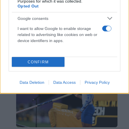
Purposes for which it was collected.
πρώτο της αγώνισμα. Η Τσάρλτον από τις
Opted Out
Μπαχάμες ήταν η τελευταία που πέρασε με
επίδοση (εκτός πρώτης τριάδας στη σειρά
Google consents
της) και σημείωσε 11.18 (-0.8), επίδοση κάτω
I want to allow Google to enable storage
από το ατομικό ρεκόρ της Ελληνίδας (11.21).
related to advertising like cookies on web or
device identifiers in apps.
Άφησε το 5.40μ ο Καραλής, θα δοκιμάσει
στα 5.55μ
CONFIRM
Data Deletion
Data Access
Privacy Policy