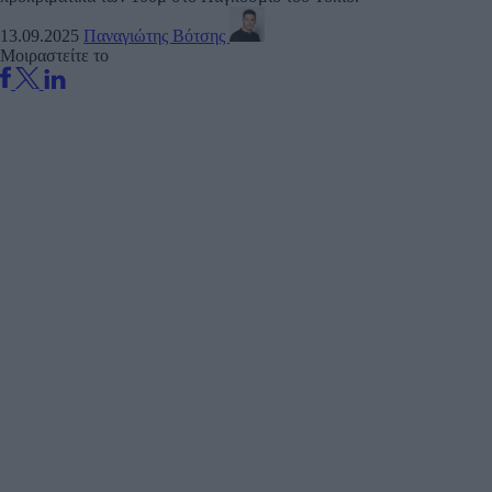
13.09.2025
Παναγιώτης Βότσης
Μοιραστείτε το