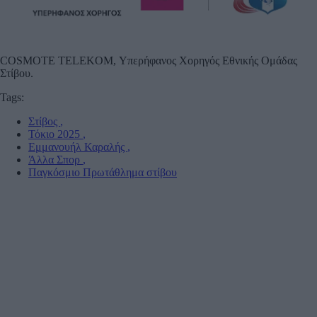
COSMOTE TELEKOM, Υπερήφανος Χορηγός Εθνικής Ομάδας
Στίβου.
Tags:
Στίβος
,
Τόκιο 2025
,
Εμμανουήλ Καραλής
,
Άλλα Σπορ
,
Παγκόσμιο Πρωτάθλημα στίβου