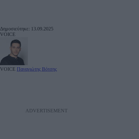
Δημοσιεύτηκε: 13.09.2025
VOICE
VOICE
Παναγιώτης Βότσης