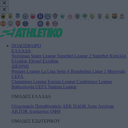
ΠΟΔΟΣΦΑΙΡΟ
ΕΛΛΑΔΑ
Stoiximan Super League
Superbet League 2
Superbet Κύπελλο
Ελλάδας
Εθνική Ελλάδας
ΔΙΕΘΝΗ
Premier League
La Liga
Serie A
Bundesliga
Ligue 1
Μουντιάλ
UEFA
Champions League
Europa League
Conference League
Βαθμολογία UEFA
Nations League
ΟΜΑΔΕΣ ΕΛΛΑΔΑ
Ολυμπιακός
Παναθηναϊκός
ΑΕΚ
ΠΑΟΚ
Άρης
Αστέρας
AKTOR
Ατρόμητος
ΟΦΗ
ΟΜΑΔΕΣ ΕΞΩΤΕΡΙΚΟΥ