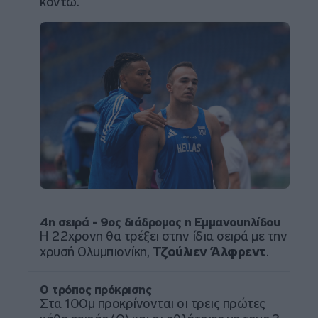
κοντώ.
4η σειρά - 9ος διάδρομος η Εμμανουηλίδου
Η 22χρονη θα τρέξει στην ίδια σειρά με την
χρυσή Ολυμπιονίκη,
Τζούλιεν Άλφρεντ
.
Ο τρόπος πρόκρισης
Στα 100μ προκρίνονται οι τρεις πρώτες