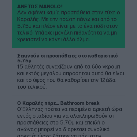
ΑΝΕΤΟΣ MANOLO!
Δεν αφήνει καμία προσπάθεια στην τύχη ο
Καραλής. Με την πρώτη πάνω και από το
5.75μ και πλέον είναι με το ένα πόδι στον
τελικό. Υπάρχει μεγάλη πιθανότητα να μη
χρειαστεί να κάνει άλλο άλμα.
Ξεκινούν οι προσπάθειες στο καθοριστικό
5.75μ
15 αθλητές συνεχίζουν από τα δύο γκρουπ
και εκτός μεγάλου απροόπτου αυτό θα είναι
και το ύψος που θα καθορίσει την 12άδα
του τελικού.
Ο Καραλής πήρε... Bathroom break
Ο Έλληνας πρέπει να περιμένει αρκετή ώρα
εντός σταδίου για να ολοκληρωθούν οι
προσπάθειες στο 5.70μ και επειδή ο
αγώνας μπορεί να διαρκέσει συνολικά
αρκετές ώρες, ζήτησε να πάει στην