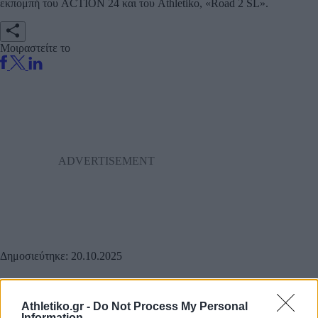
εκπομπή του ACTION 24 και του Athletiko, «Road 2 SL».
Μοιραστείτε το
Δημοσιεύτηκε: 20.10.2025
Athletiko.gr -
Do Not Process My Personal
Information