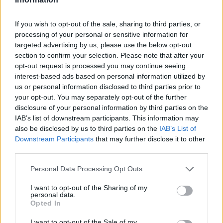
If you wish to opt-out of the sale, sharing to third parties, or
processing of your personal or sensitive information for
targeted advertising by us, please use the below opt-out
section to confirm your selection. Please note that after your
opt-out request is processed you may continue seeing
interest-based ads based on personal information utilized by
us or personal information disclosed to third parties prior to
your opt-out. You may separately opt-out of the further
Μην χάνεις είδηση.
Βάλε το
στην Google
disclosure of your personal information by third parties on the
IAB’s list of downstream participants. This information may
also be disclosed by us to third parties on the
IAB’s List of
Downstream Participants
that may further disclose it to other
third parties.
Η νέα εβδομαδιαία εκπομπή του
ACTION 24
και του
Athletiko
είναι εδώ!
Please note that this website/app uses one or more Google
Personal Data Processing Opt Outs
services and may gather and store information including but
not limited to your visit or usage behaviour. You may click to
I want to opt-out of the Sharing of my
personal data.
grant or deny consent to Google and its third-party tags to
Opted In
Highlights, γκολ, δηλώσεις πρωταγωνιστών και όλα όσα
use your data for below specified purposes in below Google
θέλετε να ξέρετε για τη Super League 2 θα τα
consent section.
I want to opt-out of the Sale of my