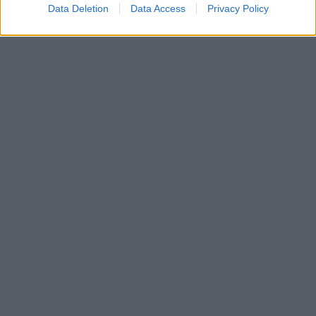
Data Deletion
Data Access
Privacy Policy