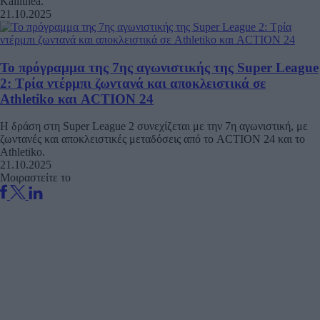
Kallithea.
21.10.2025
Το πρόγραμμα της 7ης αγωνιστικής της Super League
2: Τρία ντέρμπι ζωντανά και αποκλειστικά σε
Athletiko και ACTION 24
Η δράση στη Super League 2 συνεχίζεται με την 7η αγωνιστική, με
ζωντανές και αποκλειστικές μεταδόσεις από το ACTION 24 και το
Athletiko.
21.10.2025
Μοιραστείτε το