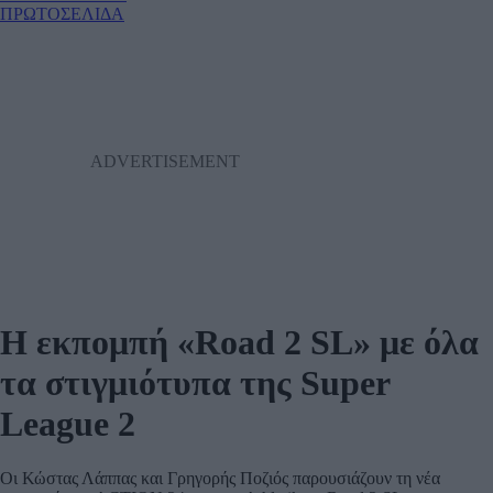
ΠΡΩΤΟΣΕΛΙΔΑ
Η εκπομπή «Road 2 SL» με όλα
τα στιγμιότυπα της Super
League 2
Οι Κώστας Λάππας και Γρηγορής Ποζιός παρουσιάζουν τη νέα