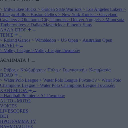
>
Milwaukee Bucks
>
Golden State Warriors
>
Los Angeles Lakers
>
Chicago Bulls
>
Boston Celtics
>
New York Knicks
>
Cleveland
Cavaliers
>
Oklahoma City Thunder
>
Denver Nuggets
>
Minnesota
Timberwolves
>
Dallas Mavericks
>
Phoenix Suns
ΑΛΛΑ ΣΠΟΡ
ΤΕΝΙΣ
>
Roland Garros
>
Wimbledon
>
US Open
>
Australian Open
ΒΟΛΕΪ
>
Volley League
>
Volley League Γυναικών
ΑΘΛΗΜΑΤΑ
>
Στίβος
>
Κολύμβηση
>
Πάλη
>
Γυμναστική
>
Κωπηλασία
ΠΟΛΟ
>
Water Polo League
>
Water Polo League Γυναικών
>
Water Polo
Champions League
>
Water Polo Champions League Γυναικών
ΧΑΝΤΜΠΟΛ
>
Handball Premier
>
Α1 Γυναικών
AUTO - MOTO
VOICES
LIVESCORES
BET
ΠΡΟΓΡΑΜΜΑ TV
ΒΑΘΜΟΛΟΓΙΕΣ