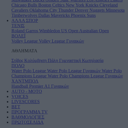
Chicago Bulls
Boston Celtics
New York Knicks
Cleveland
Cavaliers
Oklahoma City Thunder
Denver Nuggets
Minnesota
Timberwolves
Dallas Mavericks
Phoenix Suns
ΑΛΛΑ ΣΠΟΡ
ΤΕΝΙΣ
Roland Garros
Wimbledon
US Open
Australian Open
ΒΟΛΕΪ
Volley League
Volley League Γυναικών
ΑΘΛΗΜΑΤΑ
Στίβος
Κολύμβηση
Πάλη
Γυμναστική
Κωπηλασία
ΠΟΛΟ
Water Polo League
Water Polo League Γυναικών
Water Polo
Champions League
Water Polo Champions League Γυναικών
ΧΑΝΤΜΠΟΛ
Handball Premier
Α1 Γυναικών
AUTO - MOTO
VOICES
LIVESCORES
BET
ΠΡΟΓΡΑΜΜΑ TV
ΒΑΘΜΟΛΟΓΙΕΣ
ΠΡΩΤΟΣΕΛΙΔΑ