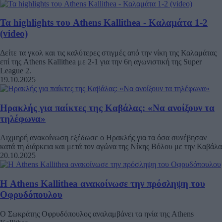
Τα highlights του Athens Kallithea - Καλαμάτα 1-2
(video)
Δείτε τα γκολ και τις καλύτερες στιγμές από την νίκη της Καλαμάτας
επί της Athens Kallithea με 2-1 για την 6η αγωνιστική της Super
League 2.
19.10.2025
Ηρακλής για παίκτες της Καβάλας: «Να ανοίξουν τα
τηλέφωνα»
Αιχμηρή ανακοίνωση εξέδωσε ο Ηρακλής για τα όσα συνέβησαν
κατά τη διάρκεια και μετά τον αγώνα της Νίκης Βόλου με την Καβάλα
20.10.2025
Η Athens Kallithea ανακοίνωσε την πρόσληψη του
Οφρυδόπουλου
Ο Σωκράτης Οφρυδόπουλος αναλαμβάνει τα ηνία της Athens