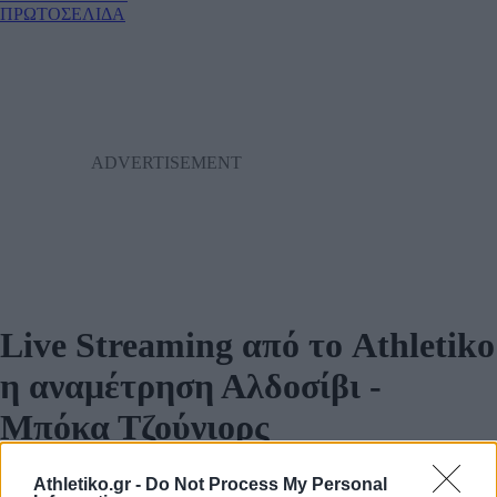
ΠΡΩΤΟΣΕΛΙΔΑ
Live Streaming από το Athletiko
η αναμέτρηση Αλδοσίβι -
Μπόκα Τζούνιορς
Παρακολουθήστε ζωντανά με εικόνα και ήχο, μέσω του Athletiko και
Athletiko.gr -
Do Not Process My Personal