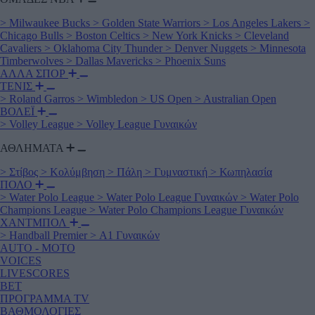
>
Milwaukee Bucks
>
Golden State Warriors
>
Los Angeles Lakers
>
Chicago Bulls
>
Boston Celtics
>
New York Knicks
>
Cleveland
Cavaliers
>
Oklahoma City Thunder
>
Denver Nuggets
>
Minnesota
Timberwolves
>
Dallas Mavericks
>
Phoenix Suns
ΑΛΛΑ ΣΠΟΡ
ΤΕΝΙΣ
>
Roland Garros
>
Wimbledon
>
US Open
>
Australian Open
ΒΟΛΕΪ
>
Volley League
>
Volley League Γυναικών
ΑΘΛΗΜΑΤΑ
>
Στίβος
>
Κολύμβηση
>
Πάλη
>
Γυμναστική
>
Κωπηλασία
ΠΟΛΟ
>
Water Polo League
>
Water Polo League Γυναικών
>
Water Polo
Champions League
>
Water Polo Champions League Γυναικών
ΧΑΝΤΜΠΟΛ
>
Handball Premier
>
Α1 Γυναικών
AUTO - MOTO
VOICES
LIVESCORES
BET
ΠΡΟΓΡΑΜΜΑ TV
ΒΑΘΜΟΛΟΓΙΕΣ