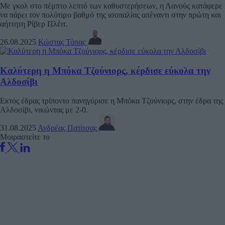
Με γκολ στο πέμπτο λεπτό των καθυστερήσεων, η Λανούς κατάφερε
να πάρει τον πολύτιμο βαθμό της ισοπαλίας απέναντι στην πρώτη και
αήττητη Ρίβερ Πλέιτ.
26.08.2025
Κώστας Τόπας
Καλύτερη η Μπόκα Τζούνιορς, κέρδισε εύκολα την
Αλδοσίβι
Εκτός έδρας τρίποντο πανηγύρισε η Μπόκα Τζούνιορς, στην έδρα της
Αλδοσίβι, νικώντας με 2-0.
31.08.2025
Ανδρέας Πατίτσας
Μοιραστείτε το