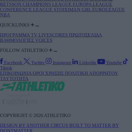
BETSSON
CHAMPIONS LEAGUE
EUROPA LEAGUE
CONFERENCE LEAGUE
STOIXIMAN GBL
EUROLEAGUE
NBA
QUICKLINKS
ΠΡΟΓΡΑΜΜΑ TV
LIVESCORES
ΠΡΩΤΟΣΕΛΙΔΑ
ΒΑΘΜΟΛΟΓΙΕΣ
VOICES
FOLLOW ATHLETIKO
Facebook
Twitter
Instagram
Linkedin
Youtube
Tiktok
ΕΠΙΚΟΙΝΩΝΙΑ
ΟΡΟΙ ΧΡΗΣΗΣ
ΠΟΛΙΤΙΚΗ ΑΠΟΡΡΗΤΟΥ
TAYTOTHTA
COPYRIGHT © 2026 ATHLETIKO
DESIGN BY ANOTHER CIRCUS
BUILT TO MATTER BY
DONTMATTER