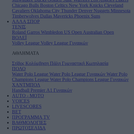
Chicago Bulls
Boston Celtics
New York Knicks
Cleveland
Cavaliers
Oklahoma City Thunder
Denver Nuggets
Minnesota
Timberwolves
Dallas Mavericks
Phoenix Suns
ΑΛΛΑ ΣΠΟΡ
ΤΕΝΙΣ
Roland Garros
Wimbledon
US Open
Australian Open
ΒΟΛΕΪ
Volley League
Volley League Γυναικών
ΑΘΛΗΜΑΤΑ
Στίβος
Κολύμβηση
Πάλη
Γυμναστική
Κωπηλασία
ΠΟΛΟ
Water Polo League
Water Polo League Γυναικών
Water Polo
Champions League
Water Polo Champions League Γυναικών
ΧΑΝΤΜΠΟΛ
Handball Premier
Α1 Γυναικών
AUTO - MOTO
VOICES
LIVESCORES
BET
ΠΡΟΓΡΑΜΜΑ TV
ΒΑΘΜΟΛΟΓΙΕΣ
ΠΡΩΤΟΣΕΛΙΔΑ