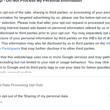
gr -
Do Not Process My Personal Information
to opt-out of the sale, sharing to third parties, or processing of your per
formation for targeted advertising by us, please use the below opt-out s
r selection. Please note that after your opt-out request is processed y
eing interest-based ads based on personal information utilized by us or
disclosed to third parties prior to your opt-out. You may separately opt-
losure of your personal information by third parties on the IAB’s list of
. This information may also be disclosed by us to third parties on the
IA
hampions League
>
Water Polo Champions League Γυναικών
Participants
that may further disclose it to other third parties.
 that this website/app uses one or more Google services and may gath
including but not limited to your visit or usage behaviour. You may click 
 to Google and its third-party tags to use your data for below specifi
ogle consent section.
l Data Processing Opt Outs
o opt-out of the Sharing of my personal data.
In