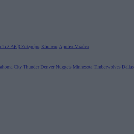
ι Τελ Αβίβ
Ζαλγκίρις Κάουνας
Αρμάνι Μιλάνο
ahoma City Thunder
Denver Nuggets
Minnesota Timberwolves
Dallas