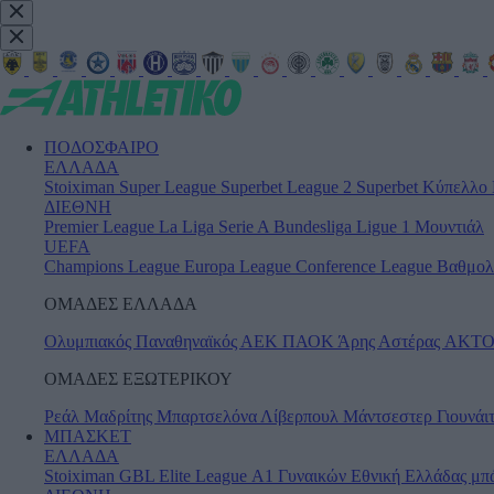
ΠΟΔΟΣΦΑΙΡΟ
ΕΛΛΑΔΑ
Stoiximan Super League
Superbet League 2
Superbet Κύπελλο
ΔΙΕΘΝΗ
Premier League
La Liga
Serie A
Bundesliga
Ligue 1
Μουντιάλ
UEFA
Champions League
Europa League
Conference League
Βαθμολ
ΟΜΑΔΕΣ ΕΛΛΑΔΑ
Ολυμπιακός
Παναθηναϊκός
ΑΕΚ
ΠΑΟΚ
Άρης
Αστέρας AKT
ΟΜΑΔΕΣ ΕΞΩΤΕΡΙΚΟΥ
Ρεάλ Μαδρίτης
Μπαρτσελόνα
Λίβερπουλ
Μάντσεστερ Γιουνάι
ΜΠΑΣΚΕΤ
ΕΛΛΑΔΑ
Stoiximan GBL
Elite League
Α1 Γυναικών
Εθνική Ελλάδας μπ