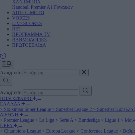
ΧΑΝΤΜΠΟΛ
Handball Premier
Α1 Γυναικών
AUTO - MOTO
VOICES
LIVESCORES
BET
ΠΡΟΓΡΑΜΜΑ TV
ΒΑΘΜΟΛΟΓΙΕΣ
ΠΡΩΤΟΣΕΛΙΔΑ
Αναζήτηση
Αναζήτηση
ΠΟΔΟΣΦΑΙΡΟ
ΕΛΛΑΔΑ
>
Stoiximan Super League
>
Superbet League 2
>
Superbet Κύπελλο
ΔΙΕΘΝΗ
>
Premier League
>
La Liga
>
Serie A
>
Bundesliga
>
Ligue 1
>
Μουν
UEFA
>
Champions League
>
Europa League
>
Conference League
>
Βαθμ