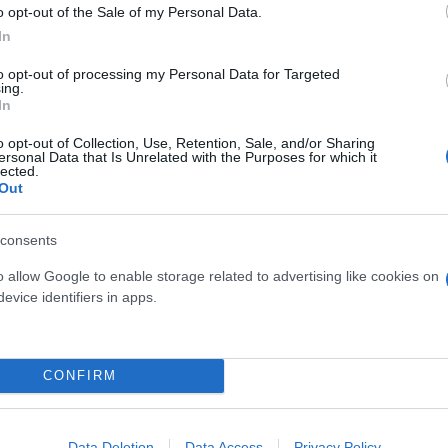
o opt-out of the Sale of my Personal Data.
In
to opt-out of processing my Personal Data for Targeted
ing.
In
o opt-out of Collection, Use, Retention, Sale, and/or Sharing
ersonal Data that Is Unrelated with the Purposes for which it
lected.
μπιακός για την Euroleague
Out
consents
ε να παρακολουθήσετε την αναμέτρηση μέσω Live Streaming του YouT
o allow Google to enable storage related to advertising like cookies on
evice identifiers in apps.
CONFIRM
Data Deletion
Data Access
Privacy Policy