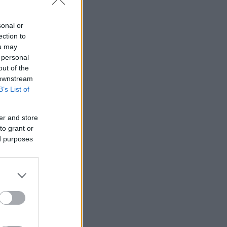
sonal or
ection to
ou may
 personal
out of the
 downstream
B’s List of
er and store
to grant or
ed purposes