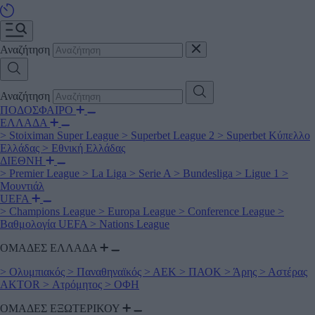
Αναζήτηση
Αναζήτηση
ΠΟΔΟΣΦΑΙΡΟ
ΕΛΛΑΔΑ
>
Stoiximan Super League
>
Superbet League 2
>
Superbet Κύπελλο
Ελλάδας
>
Εθνική Ελλάδας
ΔΙΕΘΝΗ
>
Premier League
>
La Liga
>
Serie A
>
Bundesliga
>
Ligue 1
>
Μουντιάλ
UEFA
>
Champions League
>
Europa League
>
Conference League
>
Βαθμολογία UEFA
>
Nations League
ΟΜΑΔΕΣ ΕΛΛΑΔΑ
>
Ολυμπιακός
>
Παναθηναϊκός
>
ΑΕΚ
>
ΠΑΟΚ
>
Άρης
>
Αστέρας
AKTOR
>
Ατρόμητος
>
ΟΦΗ
ΟΜΑΔΕΣ ΕΞΩΤΕΡΙΚΟΥ