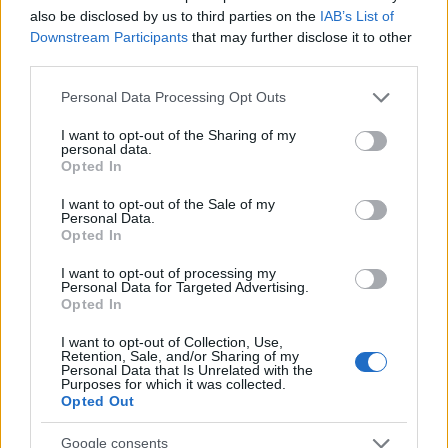
also be disclosed by us to third parties on the
IAB’s List of
Downstream Participants
that may further disclose it to other
third parties.
Please note that this website/app uses one or more Google
Personal Data Processing Opt Outs
services and may gather and store information including but
not limited to your visit or usage behaviour. You may click to
I want to opt-out of the Sharing of my
personal data.
grant or deny consent to Google and its third-party tags to
Opted In
use your data for below specified purposes in below Google
consent section.
I want to opt-out of the Sale of my
Personal Data.
Μην χάνεις είδηση.
Βάλε το
στην Google
Opted In
I want to opt-out of processing my
Personal Data for Targeted Advertising.
Opted In
Ώρα κλήρωσης για τη νέα
Super League 2
σήμερα, με τις
I want to opt-out of Collection, Use,
Retention, Sale, and/or Sharing of my
ομάδες του Νοτίου και Βορείου ομίλου να μαθαίνουν το
Personal Data that Is Unrelated with the
πρόγραμμά τους για την σεζόν 2025/26.
Purposes for which it was collected.
Opted Out
Google consents