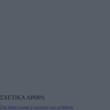
ΣΧΕΤΙΚΑ ΑΡΘΡΑ