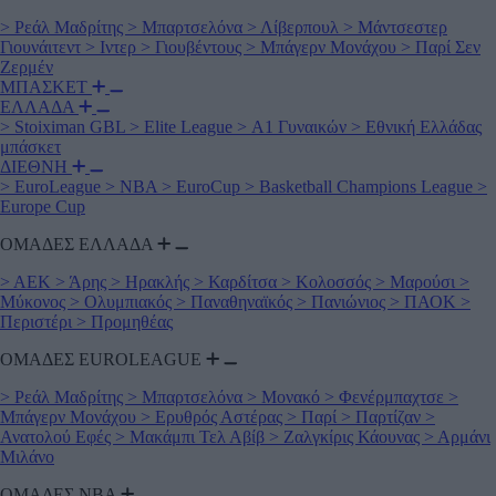
>
Ρεάλ Μαδρίτης
>
Μπαρτσελόνα
>
Λίβερπουλ
>
Μάντσεστερ
Γιουνάιτεντ
>
Ιντερ
>
Γιουβέντους
>
Μπάγερν Μονάχου
>
Παρί Σεν
Ζερμέν
ΜΠΑΣΚΕΤ
ΕΛΛΑΔΑ
>
Stoiximan GBL
>
Elite League
>
Α1 Γυναικών
>
Εθνική Ελλάδας
μπάσκετ
ΔΙΕΘΝΗ
>
EuroLeague
>
NBA
>
EuroCup
>
Basketball Champions League
>
Europe Cup
ΟΜΑΔΕΣ ΕΛΛΑΔΑ
>
ΑΕΚ
>
Άρης
>
Ηρακλής
>
Καρδίτσα
>
Κολοσσός
>
Μαρούσι
>
Μύκονος
>
Ολυμπιακός
>
Παναθηναϊκός
>
Πανιώνιος
>
ΠΑΟΚ
>
Περιστέρι
>
Προμηθέας
ΟΜΑΔΕΣ EUROLEAGUE
>
Ρεάλ Μαδρίτης
>
Μπαρτσελόνα
>
Μονακό
>
Φενέρμπαχτσε
>
Μπάγερν Μονάχου
>
Ερυθρός Αστέρας
>
Παρί
>
Παρτίζαν
>
Ανατολού Εφές
>
Μακάμπι Τελ Αβίβ
>
Ζαλγκίρις Κάουνας
>
Αρμάνι
Μιλάνο
ΟΜΑΔΕΣ ΝΒΑ