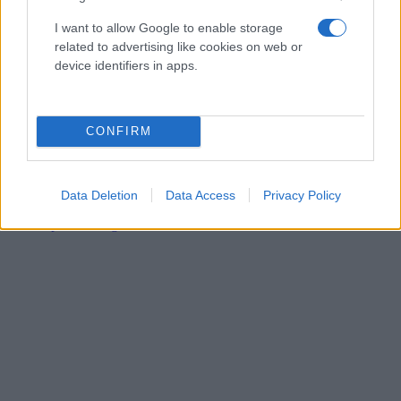
Παρακολουθήστε μέσω live streaming την κλήρωση της
I want to allow Google to enable storage
Super League 2:
related to advertising like cookies on web or
device identifiers in apps.
Μην χάνεις είδηση.
Βάλε το
στην Google
CONFIRM
Tags:
Data Deletion
Data Access
Privacy Policy
Ποδόσφαιρο
,
Superbet League 2