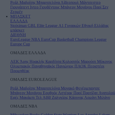
Ρεάλ Μαδρίτης
Μπαρτσελόνα
Λίβερπουλ
Μάντσεστερ
Γιουνάιτεντ
Ιντερ
Γιουβέντους
Μπάγερν Μονάχου
Παρί Σεν
Ζερμέν
ΜΠΑΣΚΕΤ
ΕΛΛΑΔΑ
Stoiximan GBL
Elite League
Α1 Γυναικών
Εθνική Ελλάδας
μπάσκετ
ΔΙΕΘΝΗ
EuroLeague
NBA
EuroCup
Basketball Champions League
Europe Cup
ΟΜΑΔΕΣ ΕΛΛΑΔΑ
ΑΕΚ
Άρης
Ηρακλής
Καρδίτσα
Κολοσσός
Μαρούσι
Μύκονος
Ολυμπιακός
Παναθηναϊκός
Πανιώνιος
ΠΑΟΚ
Περιστέρι
Προμηθέας
ΟΜΑΔΕΣ EUROLEAGUE
Ρεάλ Μαδρίτης
Μπαρτσελόνα
Μονακό
Φενέρμπαχτσε
Μπάγερν Μονάχου
Ερυθρός Αστέρας
Παρί
Παρτίζαν
Ανατολού
Εφές
Μακάμπι Τελ Αβίβ
Ζαλγκίρις Κάουνας
Αρμάνι Μιλάνο
ΟΜΑΔΕΣ ΝΒΑ
Milwaukee Bucks
Golden State Warriors
Los Angeles Lakers