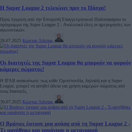
Η Super League 2 τελειώνει πριν το Πάσχα!
Προς έγκριση από την Επιτροπή Επαγγελματικού Ποδοσφαίρου το
πρόγραμμα της Super League 2 - Αναλυτικά όλες οι ημερομηνίες των
αγωνιστικών.
28.07.2025
Κώστας Λάππας
Οι διαιτητές της Super League θα μπορούν να φορούν
κάμερες σώματος!
Η IFAB ανακοίνωσε πως κάθε Ομοσπονδία, δηλαδή και η Super
League, μπορεί να αιτηθεί άδεια για χρήση καμερών σώματος από
τους διαιτητές.
30.07.2025
Κώστας Λάππας
Ο Βράνιες έφτασε μια ανάσα από τη Super League 2 -
Τι αρνήθηκε και ναυάγησε η μεταγραφή