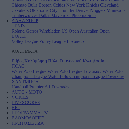
Chicago Bulls
Boston Celtics
New York Knicks
Cleveland
Cavaliers
Oklahoma City Thunder
Denver Nuggets
Minnesota
Timberwolves
Dallas Mavericks
Phoenix Suns
ΑΛΛΑ ΣΠΟΡ
ΤΕΝΙΣ
Roland Garros
Wimbledon
US Open
Australian Open
ΒΟΛΕΪ
Volley League
Volley League Γυναικών
ΑΘΛΗΜΑΤΑ
Στίβος
Κολύμβηση
Πάλη
Γυμναστική
Κωπηλασία
ΠΟΛΟ
Water Polo League
Water Polo League Γυναικών
Water Polo
Champions League
Water Polo Champions League Γυναικών
ΧΑΝΤΜΠΟΛ
Handball Premier
Α1 Γυναικών
AUTO - MOTO
VOICES
LIVESCORES
BET
ΠΡΟΓΡΑΜΜΑ TV
ΒΑΘΜΟΛΟΓΙΕΣ
ΠΡΩΤΟΣΕΛΙΔΑ