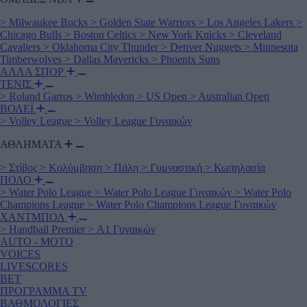
>
Milwaukee Bucks
>
Golden State Warriors
>
Los Angeles Lakers
>
Chicago Bulls
>
Boston Celtics
>
New York Knicks
>
Cleveland
Cavaliers
>
Oklahoma City Thunder
>
Denver Nuggets
>
Minnesota
Timberwolves
>
Dallas Mavericks
>
Phoenix Suns
ΑΛΛΑ ΣΠΟΡ
ΤΕΝΙΣ
>
Roland Garros
>
Wimbledon
>
US Open
>
Australian Open
ΒΟΛΕΪ
>
Volley League
>
Volley League Γυναικών
ΑΘΛΗΜΑΤΑ
>
Στίβος
>
Κολύμβηση
>
Πάλη
>
Γυμναστική
>
Κωπηλασία
ΠΟΛΟ
>
Water Polo League
>
Water Polo League Γυναικών
>
Water Polo
Champions League
>
Water Polo Champions League Γυναικών
ΧΑΝΤΜΠΟΛ
>
Handball Premier
>
Α1 Γυναικών
AUTO - MOTO
VOICES
LIVESCORES
BET
ΠΡΟΓΡΑΜΜΑ TV
ΒΑΘΜΟΛΟΓΙΕΣ