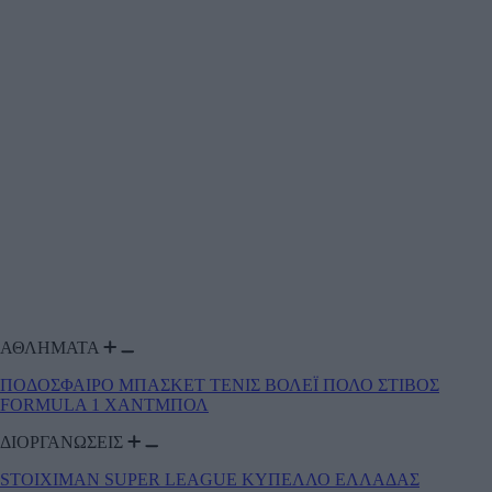
ΑΘΛΗΜΑΤΑ
ΠΟΔΟΣΦΑΙΡΟ
ΜΠΑΣΚΕΤ
ΤΕΝΙΣ
ΒΟΛΕΪ
ΠΟΛΟ
ΣΤΙΒΟΣ
FORMULA 1
ΧΑΝΤΜΠΟΛ
ΔΙΟΡΓΑΝΩΣΕΙΣ
STOIXIMAN SUPER LEAGUE
ΚΥΠΕΛΛΟ ΕΛΛΑΔΑΣ