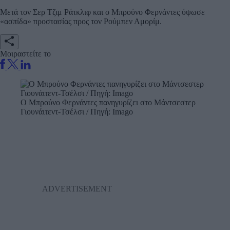
Μετά τον Σερ Τζιμ Ράτκλιφ και ο Μπρούνο Φερνάντες ύψωσε
«ασπίδα» προστασίας προς τον Ρούμπεν Αμορίμ.
Μοιραστείτε το
Ο Μπρούνο Φερνάντες πανηγυρίζει στο Μάντσεστερ
Γιουνάιτεντ-Τσέλσι / Πηγή: Imago