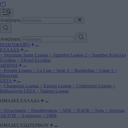
Αναζήτηση
Αναζήτηση
ΠΟΔΟΣΦΑΙΡΟ
ΕΛΛΑΔΑ
>
Stoiximan Super League
>
Superbet League 2
>
Superbet Κύπελλο
Ελλάδας
>
Εθνική Ελλάδας
ΔΙΕΘΝΗ
>
Premier League
>
La Liga
>
Serie A
>
Bundesliga
>
Ligue 1
>
Μουντιάλ
UEFA
>
Champions League
>
Europa League
>
Conference League
>
Βαθμολογία UEFA
>
Nations League
ΟΜΑΔΕΣ ΕΛΛΑΔΑ
>
Ολυμπιακός
>
Παναθηναϊκός
>
ΑΕΚ
>
ΠΑΟΚ
>
Άρης
>
Αστέρας
AKTOR
>
Ατρόμητος
>
ΟΦΗ
ΟΜΑΔΕΣ ΕΞΩΤΕΡΙΚΟΥ