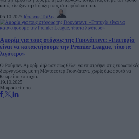
αυτό, έδειξαν τη στήριξη τους στο πρόσωπο του.
05.10.2025
Ιάσωνας Τσίλης
Αμορίμ για τους στόχους της Γιουνάιτεντ: «Επιτυχία
είναι να κατακτήσουμε την Premier League, τίποτα
λιγότερο»
Ο Ρούμπεν Αμορίμ δήλωσε πως θέλει να επιστρέψει στις ευρωπαϊκές
διοργανώσεις με τη Μάντσεστερ Γιουνάιτεντ, χωρίς όμως αυτό να
θεωρείται επιτυχία.
19.10.2025
Μοιραστείτε το