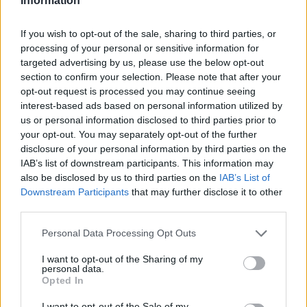
Η
Μάντσεστερ Γιουνάιτεντ
διανύει μία απ' τις
Information
δυσκολότερες περιόδους της σύγχρονης ιστορίας της. Την
περσινή σεζόν, απέλυσε τον
Έρικ Τεν Χαγκ
και
If you wish to opt-out of the sale, sharing to third parties, or
προσέλαβε τον
Ρούμπεν Αμορίμ
.
processing of your personal or sensitive information for
targeted advertising by us, please use the below opt-out
section to confirm your selection. Please note that after your
opt-out request is processed you may continue seeing
Η χρονιά πήγαινε από το κακό στο χειρότερο, με τους
interest-based ads based on personal information utilized by
«
κόκκινους διαβόλους
» να τερματίζουν στην 15η θέση
us or personal information disclosed to third parties prior to
your opt-out. You may separately opt-out of the further
της
Premier League
και να χάνουν στον τελικό
disclosure of your personal information by third parties on the
του
Europa League
, απ' την
Τότεναμ
, μένοντας χωρίς
IAB’s list of downstream participants. This information may
τίτλο. Η φετινή σεζόν, μοιάζει με... συνέχεια της περσινής.
also be disclosed by us to third parties on the
IAB’s List of
Η ομάδα του Μάντσεστερ βρίσκεται στη μέση της
Downstream Participants
that may further disclose it to other
βαθμολογίας, με
10 βαθμούς
έπειτα από επτά αγωνιστικές,
third parties.
ενώ έχει ήδη αποκλειστεί από το
Carabao Cup
.
Please note that this website/app uses one or more Google
Personal Data Processing Opt Outs
services and may gather and store information including but
Bruno Fernandes defends Ruben
not limited to your visit or usage behaviour. You may click to
I want to opt-out of the Sharing of my
Amorim claiming it's the media who
personal data.
grant or deny consent to Google and its third-party tags to
Opted In
put pressure on the coaches
use your data for below specified purposes in below Google
pic.twitter.com/n51SuMOIyW
consent section.
I want to opt-out of the Sale of my