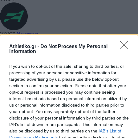
VOICE
Newsroom
Athletiko.gr -
Do Not Process My Personal
Information
If you wish to opt-out of the sale, sharing to third parties, or
processing of your personal or sensitive information for
targeted advertising by us, please use the below opt-out
section to confirm your selection. Please note that after your
opt-out request is processed you may continue seeing
interest-based ads based on personal information utilized by
us or personal information disclosed to third parties prior to
your opt-out. You may separately opt-out of the further
disclosure of your personal information by third parties on the
Μην χάνεις είδηση.
Βάλε το
στην Google
IAB’s list of downstream participants. This information may
also be disclosed by us to third parties on the
IAB’s List of
Downstream Participants
that may further disclose it to other