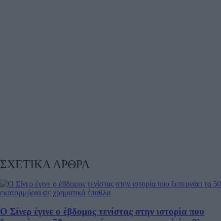
ΣΧΕΤΙΚΑ ΑΡΘΡΑ
Ο Σίνερ έγινε ο έβδομος τενίστας στην ιστορία που