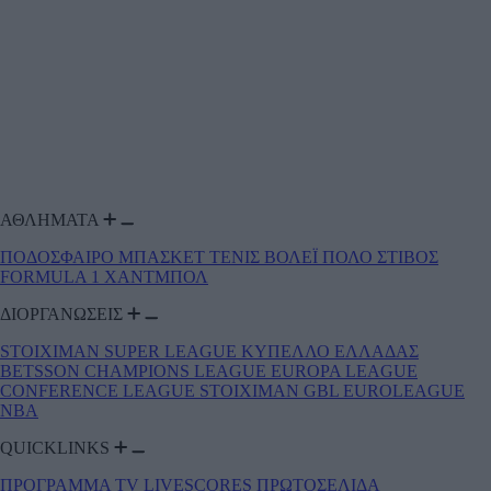
ΑΘΛΗΜΑΤΑ
ΠΟΔΟΣΦΑΙΡΟ
ΜΠΑΣΚΕΤ
ΤΕΝΙΣ
ΒΟΛΕΪ
ΠΟΛΟ
ΣΤΙΒΟΣ
FORMULA 1
ΧΑΝΤΜΠΟΛ
ΔΙΟΡΓΑΝΩΣΕΙΣ
STOIXIMAN SUPER LEAGUE
ΚΥΠΕΛΛΟ ΕΛΛΑΔΑΣ
BETSSON
CHAMPIONS LEAGUE
EUROPA LEAGUE
CONFERENCE LEAGUE
STOIXIMAN GBL
EUROLEAGUE
NBA
QUICKLINKS
ΠΡΟΓΡΑΜΜΑ TV
LIVESCORES
ΠΡΩΤΟΣΕΛΙΔΑ