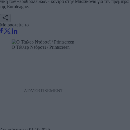
νίκη των «ερυθρόλευκων» κόντρα στην Μπασκόνια για την πρεμιέρα
της Euroleague.
Μοιραστείτε το
Ο Τάιλερ Ντόρσεϊ / Printscreen
Δημοσιεύτηκε: 01.10.2025