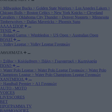
>
Milwaukee Bucks
>
Golden State Warriors
>
Los Angeles Lakers
>
Chicago Bulls
>
Boston Celtics
>
New York Knicks
>
Cleveland
Cavaliers
>
Oklahoma City Thunder
>
Denver Nuggets
>
Minnesota
Timberwolves
>
Dallas Mavericks
>
Phoenix Suns
ΑΛΛΑ ΣΠΟΡ
ΤΕΝΙΣ
>
Roland Garros
>
Wimbledon
>
US Open
>
Australian Open
ΒΟΛΕΪ
>
Volley League
>
Volley League Γυναικών
ΑΘΛΗΜΑΤΑ
>
Στίβος
>
Κολύμβηση
>
Πάλη
>
Γυμναστική
>
Κωπηλασία
ΠΟΛΟ
>
Water Polo League
>
Water Polo League Γυναικών
>
Water Polo
Champions League
>
Water Polo Champions League Γυναικών
ΧΑΝΤΜΠΟΛ
>
Handball Premier
>
Α1 Γυναικών
AUTO - MOTO
VOICES
LIVESCORES
BET
ΠΡΟΓΡΑΜΜΑ TV
ΒΑΘΜΟΛΟΓΙΕΣ