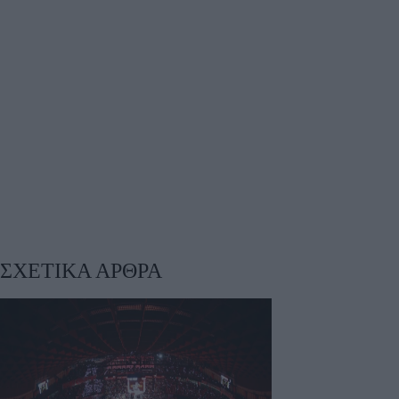
ΣΧΕΤΙΚΑ ΑΡΘΡΑ