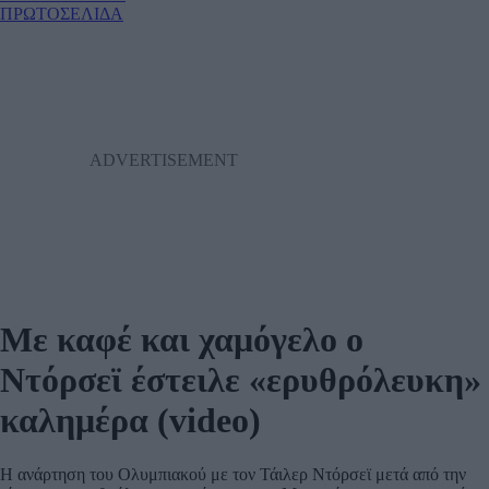
ΠΡΩΤΟΣΕΛΙΔΑ
Με καφέ και χαμόγελο ο
Ντόρσεϊ έστειλε «ερυθρόλευκη»
καλημέρα (video)
Η ανάρτηση του Ολυμπιακού με τον Τάιλερ Ντόρσεϊ μετά από την