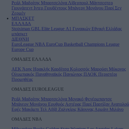
Ρεάλ Μαδρίτης
Μπαρτσελόνα
Λίβερπουλ
Μάντσεστερ
Γιουνάιτεντ
Ιντερ
Γιουβέντους
Μπάγερν Μονάχου
Παρί Σεν
Ζερμέν
ΜΠΑΣΚΕΤ
ΕΛΛΑΔΑ
Stoiximan GBL
Elite League
Α1 Γυναικών
Εθνική Ελλάδας
μπάσκετ
ΔΙΕΘΝΗ
EuroLeague
NBA
EuroCup
Basketball Champions League
Europe Cup
ΟΜΑΔΕΣ ΕΛΛΑΔΑ
ΑΕΚ
Άρης
Ηρακλής
Καρδίτσα
Κολοσσός
Μαρούσι
Μύκονος
Ολυμπιακός
Παναθηναϊκός
Πανιώνιος
ΠΑΟΚ
Περιστέρι
Προμηθέας
ΟΜΑΔΕΣ EUROLEAGUE
Ρεάλ Μαδρίτης
Μπαρτσελόνα
Μονακό
Φενέρμπαχτσε
Μπάγερν Μονάχου
Ερυθρός Αστέρας
Παρί
Παρτίζαν
Ανατολού
Εφές
Μακάμπι Τελ Αβίβ
Ζαλγκίρις Κάουνας
Αρμάνι Μιλάνο
ΟΜΑΔΕΣ ΝΒΑ
Milwaukee Bucks
Golden State Warriors
Los Angeles Lakers