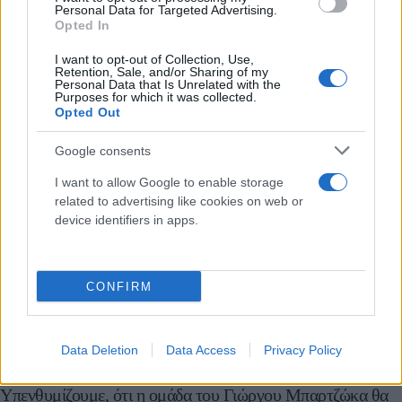
Personal Data for Targeted Advertising.
Δείτε το video
Opted In
I want to opt-out of Collection, Use,
Kalimera!!! ☕️😎
Retention, Sale, and/or Sharing of my
Personal Data that Is Unrelated with the
Purposes for which it was collected.
Opted Out
Late vibes, but the mood is still GOOD! 😎
@TDORSEY_1
#OlympiacosBC
Google consents
#WeAreOlympiacos
#TogetherWeFight
pic.twitter.com/4mygEdHmCw
I want to allow Google to enable storage
related to advertising like cookies on web or
— Olympiacos B.C. (@Olympiacos_BC)
October 1,
device identifiers in apps.
2025
Χαρακτηριστικά, ο Ολυμπιακός έγραψε στην ανάρτηση:
CONFIRM
«Kalimera!!! Αργά vibes, αλλά η διάθεση είναι ακόμα
ΚΑΛΗ»!
Data Deletion
Data Access
Privacy Policy
Υπενθυμίζουμε, ότι η ομάδα του Γιώργου Μπαρτζώκα θα