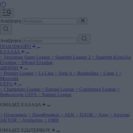
Αναζήτηση
Αναζήτηση
ΠΟΔΟΣΦΑΙΡΟ
ΕΛΛΑΔΑ
>
Stoiximan Super League
>
Superbet League 2
>
Superbet Κύπελλο
Ελλάδας
>
Εθνική Ελλάδας
ΔΙΕΘΝΗ
>
Premier League
>
La Liga
>
Serie A
>
Bundesliga
>
Ligue 1
>
Μουντιάλ
UEFA
>
Champions League
>
Europa League
>
Conference League
>
Βαθμολογία UEFA
>
Nations League
ΟΜΑΔΕΣ ΕΛΛΑΔΑ
>
Ολυμπιακός
>
Παναθηναϊκός
>
ΑΕΚ
>
ΠΑΟΚ
>
Άρης
>
Αστέρας
AKTOR
>
Ατρόμητος
>
ΟΦΗ
ΟΜΑΔΕΣ ΕΞΩΤΕΡΙΚΟΥ