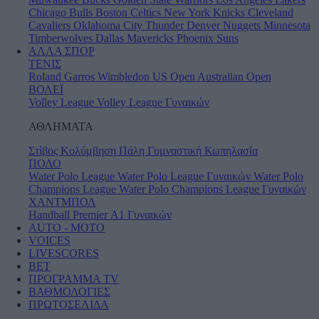
Chicago Bulls
Boston Celtics
New York Knicks
Cleveland
Cavaliers
Oklahoma City Thunder
Denver Nuggets
Minnesota
Timberwolves
Dallas Mavericks
Phoenix Suns
ΑΛΛΑ ΣΠΟΡ
ΤΕΝΙΣ
Roland Garros
Wimbledon
US Open
Australian Open
ΒΟΛΕΪ
Volley League
Volley League Γυναικών
ΑΘΛΗΜΑΤΑ
Στίβος
Κολύμβηση
Πάλη
Γυμναστική
Κωπηλασία
ΠΟΛΟ
Water Polo League
Water Polo League Γυναικών
Water Polo
Champions League
Water Polo Champions League Γυναικών
ΧΑΝΤΜΠΟΛ
Handball Premier
Α1 Γυναικών
AUTO - MOTO
VOICES
LIVESCORES
BET
ΠΡΟΓΡΑΜΜΑ TV
ΒΑΘΜΟΛΟΓΙΕΣ
ΠΡΩΤΟΣΕΛΙΔΑ