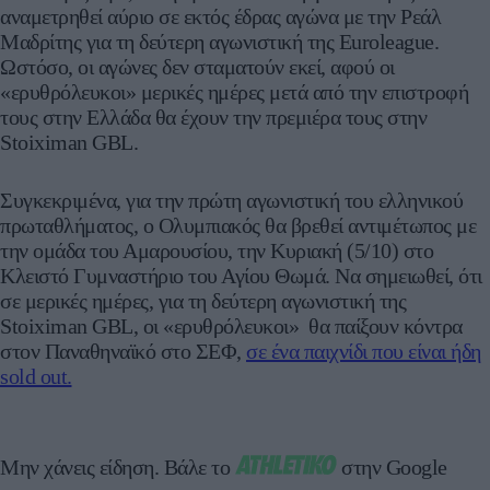
αναμετρηθεί αύριο σε εκτός έδρας αγώνα με την Ρεάλ
Μαδρίτης για τη δεύτερη αγωνιστική της Euroleague.
Ωστόσο, οι αγώνες δεν σταματούν εκεί, αφού οι
«ερυθρόλευκοι» μερικές ημέρες μετά από την επιστροφή
τους στην Ελλάδα θα έχουν την πρεμιέρα τους στην
Stoiximan GBL.
Συγκεκριμένα, για την πρώτη αγωνιστική του ελληνικού
πρωταθλήματος, ο Ολυμπιακός θα βρεθεί αντιμέτωπος με
την ομάδα του Αμαρουσίου, την Κυριακή (5/10) στο
Κλειστό Γυμναστήριο του Αγίου Θωμά. Να σημειωθεί, ότι
σε μερικές ημέρες, για τη δεύτερη αγωνιστική της
Stoiximan GBL, οι «ερυθρόλευκοι» θα παίξουν κόντρα
στον Παναθηναϊκό στο ΣΕΦ,
σε ένα παιχνίδι που είναι ήδη
sold out.
Μην χάνεις είδηση.
Βάλε το
στην Google