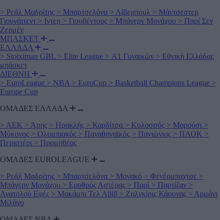
>
Ρεάλ Μαδρίτης
>
Μπαρτσελόνα
>
Λίβερπουλ
>
Μάντσεστερ
Γιουνάιτεντ
>
Ιντερ
>
Γιουβέντους
>
Μπάγερν Μονάχου
>
Παρί Σεν
Ζερμέν
ΜΠΑΣΚΕΤ
ΕΛΛΑΔΑ
>
Stoiximan GBL
>
Elite League
>
Α1 Γυναικών
>
Εθνική Ελλάδας
μπάσκετ
ΔΙΕΘΝΗ
>
EuroLeague
>
NBA
>
EuroCup
>
Basketball Champions League
>
Europe Cup
ΟΜΑΔΕΣ ΕΛΛΑΔΑ
>
ΑΕΚ
>
Άρης
>
Ηρακλής
>
Καρδίτσα
>
Κολοσσός
>
Μαρούσι
>
Μύκονος
>
Ολυμπιακός
>
Παναθηναϊκός
>
Πανιώνιος
>
ΠΑΟΚ
>
Περιστέρι
>
Προμηθέας
ΟΜΑΔΕΣ EUROLEAGUE
>
Ρεάλ Μαδρίτης
>
Μπαρτσελόνα
>
Μονακό
>
Φενέρμπαχτσε
>
Μπάγερν Μονάχου
>
Ερυθρός Αστέρας
>
Παρί
>
Παρτίζαν
>
Ανατολού Εφές
>
Μακάμπι Τελ Αβίβ
>
Ζαλγκίρις Κάουνας
>
Αρμάνι
Μιλάνο
ΟΜΑΔΕΣ ΝΒΑ