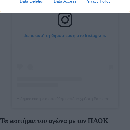
Data Deletion
Data Access
Privacy Policy
Δείτε αυτή τη δημοσίευση στο Instagram.
Η δημοσίευση κοινοποιήθηκε από το χρήστη Panserraikos FC (@panserraikosfc)
Τα εισιτήρια του αγώνα με τον ΠΑΟΚ