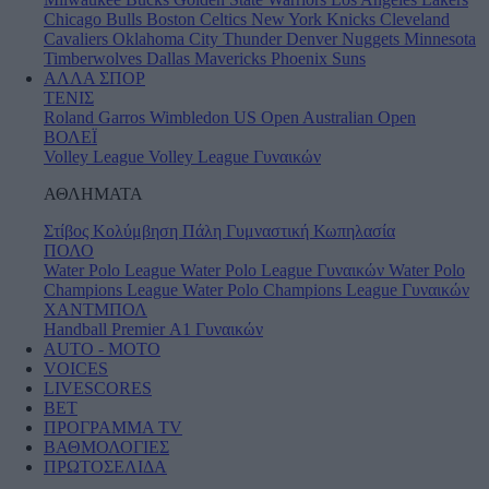
Chicago Bulls
Boston Celtics
New York Knicks
Cleveland
Cavaliers
Oklahoma City Thunder
Denver Nuggets
Minnesota
Timberwolves
Dallas Mavericks
Phoenix Suns
ΑΛΛΑ ΣΠΟΡ
ΤΕΝΙΣ
Roland Garros
Wimbledon
US Open
Australian Open
ΒΟΛΕΪ
Volley League
Volley League Γυναικών
ΑΘΛΗΜΑΤΑ
Στίβος
Κολύμβηση
Πάλη
Γυμναστική
Κωπηλασία
ΠΟΛΟ
Water Polo League
Water Polo League Γυναικών
Water Polo
Champions League
Water Polo Champions League Γυναικών
ΧΑΝΤΜΠΟΛ
Handball Premier
Α1 Γυναικών
AUTO - MOTO
VOICES
LIVESCORES
BET
ΠΡΟΓΡΑΜΜΑ TV
ΒΑΘΜΟΛΟΓΙΕΣ
ΠΡΩΤΟΣΕΛΙΔΑ