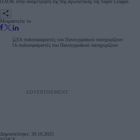
ΠΑΟΚ στην αναμέτρηση της 9ης αγωνιστικής της Super League.
Μοιραστείτε το
Οι ποδοσφαιριστές του Πανσερραϊκού πανηγυρίζουν
Δημοσιεύτηκε: 30.10.2025
VOICE