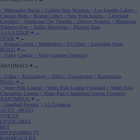
>
Milwaukee Bucks
>
Golden State Warriors
>
Los Angeles Lakers
>
Chicago Bulls
>
Boston Celtics
>
New York Knicks
>
Cleveland
Cavaliers
>
Oklahoma City Thunder
>
Denver Nuggets
>
Minnesota
Timberwolves
>
Dallas Mavericks
>
Phoenix Suns
ΑΛΛΑ ΣΠΟΡ
ΤΕΝΙΣ
>
Roland Garros
>
Wimbledon
>
US Open
>
Australian Open
ΒΟΛΕΪ
>
Volley League
>
Volley League Γυναικών
ΑΘΛΗΜΑΤΑ
>
Στίβος
>
Κολύμβηση
>
Πάλη
>
Γυμναστική
>
Κωπηλασία
ΠΟΛΟ
>
Water Polo League
>
Water Polo League Γυναικών
>
Water Polo
Champions League
>
Water Polo Champions League Γυναικών
ΧΑΝΤΜΠΟΛ
>
Handball Premier
>
Α1 Γυναικών
AUTO - MOTO
VOICES
LIVESCORES
BET
ΠΡΟΓΡΑΜΜΑ TV
ΒΑΘΜΟΛΟΓΙΕΣ