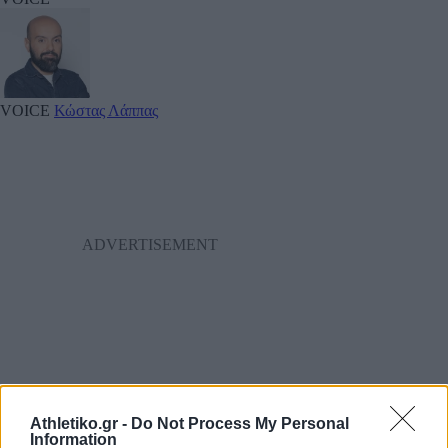
VOICE
Κώστας Λάππας
Μην χάνεις είδηση.
Βάλε το
στην Google
Athletiko.gr -
Do Not Process My Personal
Information