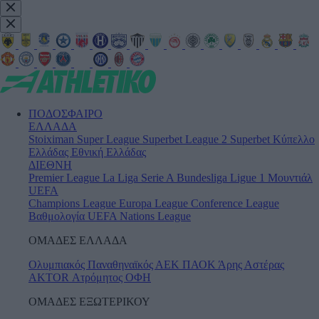
ΠΟΔΟΣΦΑΙΡΟ
ΕΛΛΑΔΑ
Stoiximan Super League
Superbet League 2
Superbet Κύπελλο
Ελλάδας
Εθνική Ελλάδας
ΔΙΕΘΝΗ
Premier League
La Liga
Serie A
Bundesliga
Ligue 1
Μουντιάλ
UEFA
Champions League
Europa League
Conference League
Βαθμολογία UEFA
Nations League
ΟΜΑΔΕΣ ΕΛΛΑΔΑ
Ολυμπιακός
Παναθηναϊκός
ΑΕΚ
ΠΑΟΚ
Άρης
Αστέρας
AKTOR
Ατρόμητος
ΟΦΗ
ΟΜΑΔΕΣ ΕΞΩΤΕΡΙΚΟΥ