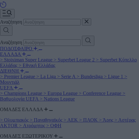
Αναζήτηση
Αναζήτηση
ΠΟΔΟΣΦΑΙΡΟ
ΕΛΛΑΔΑ
>
Stoiximan Super League
>
Superbet League 2
>
Superbet Κύπελλο
Ελλάδας
>
Εθνική Ελλάδας
ΔΙΕΘΝΗ
>
Premier League
>
La Liga
>
Serie A
>
Bundesliga
>
Ligue 1
>
Μουντιάλ
UEFA
>
Champions League
>
Europa League
>
Conference League
>
Βαθμολογία UEFA
>
Nations League
ΟΜΑΔΕΣ ΕΛΛΑΔΑ
>
Ολυμπιακός
>
Παναθηναϊκός
>
ΑΕΚ
>
ΠΑΟΚ
>
Άρης
>
Αστέρας
AKTOR
>
Ατρόμητος
>
ΟΦΗ
ΟΜΑΔΕΣ ΕΞΩΤΕΡΙΚΟΥ