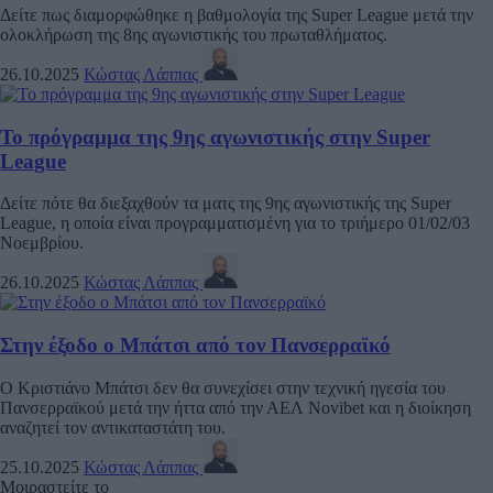
Δείτε πως διαμορφώθηκε η βαθμολογία της Super League μετά την
ολοκλήρωση της 8ης αγωνιστικής του πρωταθλήματος.
26.10.2025
Κώστας Λάππας
Το πρόγραμμα της 9ης αγωνιστικής στην Super
League
Δείτε πότε θα διεξαχθούν τα ματς της 9ης αγωνιστικής της Super
League, η οποία είναι προγραμματισμένη για το τριήμερο 01/02/03
Νοεμβρίου.
26.10.2025
Κώστας Λάππας
Στην έξοδο ο Μπάτσι από τον Πανσερραϊκό
Ο Κριστιάνο Μπάτσι δεν θα συνεχίσει στην τεχνική ηγεσία του
Πανσερραϊκού μετά την ήττα από την ΑΕΛ Novibet και η διοίκηση
αναζητεί τον αντικαταστάτη του.
25.10.2025
Κώστας Λάππας
Μοιραστείτε το