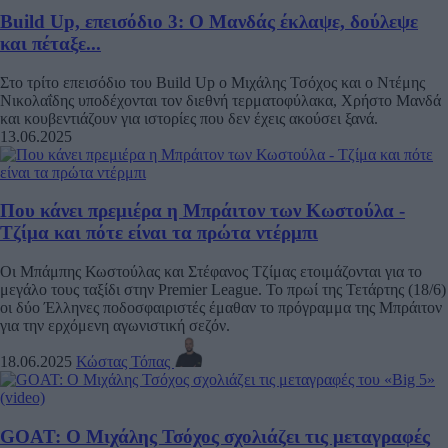
Build Up, επεισόδιο 3: Ο Μανδάς έκλαψε, δούλεψε
και πέταξε...
Στο τρίτο επεισόδιο του Build Up o Μιχάλης Τσόχος και ο Ντέμης
Νικολαΐδης υποδέχονται τον διεθνή τερματοφύλακα, Χρήστο Μανδά
και κουβεντιάζουν για ιστορίες που δεν έχεις ακούσει ξανά.
13.06.2025
Που κάνει πρεμιέρα η Μπράιτον των Κωστούλα -
Τζίμα και πότε είναι τα πρώτα ντέρμπι
Οι Μπάμπης Κωστούλας και Στέφανος Τζίμας ετοιμάζονται για το
μεγάλο τους ταξίδι στην Premier League. Το πρωί της Τετάρτης (18/6)
οι δύο Έλληνες ποδοσφαιριστές έμαθαν το πρόγραμμα της Μπράιτον
για την ερχόμενη αγωνιστική σεζόν.
18.06.2025
Κώστας Τόπας
GOAT: Ο Μιχάλης Τσόχος σχολιάζει τις μεταγραφές