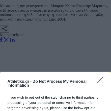
Με αφορμή την μεταγραφή του Μπάμπη Κωστούλα στην Μπράιτον,
ο Μιχάλης Τσόχος αναλύει τη μεγάλη ευκαιρία του ελληνικού
ποδοσφαίρου τη δεδομένη στιγμή, που ίσως να είναι όσο μεγάλη
ήταν αυτή της κατάκτησης του Euro 2004.
Μοιραστείτε το
Athletiko.gr -
Do Not Process My Personal
Information
If you wish to opt-out of the sale, sharing to third parties, or
processing of your personal or sensitive information for
Δημοσιεύτηκε: 18.06.2025
targeted advertising by us, please use the below opt-out