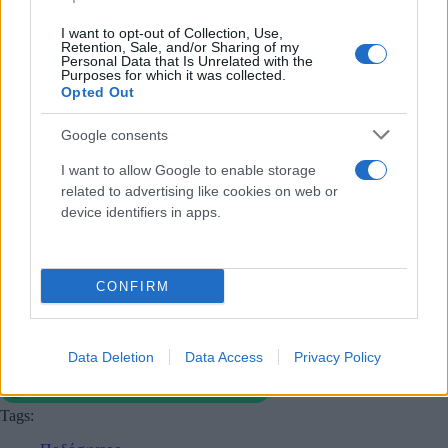
I want to opt-out of Collection, Use,
Retention, Sale, and/or Sharing of my
Ο 18χρονος επιθετικός, ο οποίος προ ημερών άφησε τον
Personal Data that Is Unrelated with the
Purposes for which it was collected.
Ολυμπιακό
και πλέον ανήκει στην
Μπράιτον
ετοιμάζεται
Opted Out
για μία μεγάλη πρόκληση στην
Premier League
.
Google consents
Με αφορμή τη μεταγραφή αυτή, ο Μιχάλης Τσόχος
I want to allow Google to enable storage
αναλύει την μεγάλη ευκαιρία του ελληνικού ποδοσφαίρου
related to advertising like cookies on web or
τη δεδομένη στιγμή, που ίσως να είναι όσο μεγάλη ήταν
device identifiers in apps.
αυτή της κατάκτησης του
Euro 2004
.
CONFIRM
Μην χάνεις είδηση.
Βάλε το
στην Google
Data Deletion
Data Access
Privacy Policy
Tags: