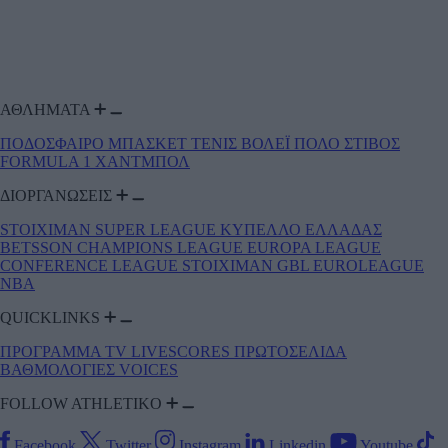
ΑΘΛΗΜΑΤΑ
ΠΟΔΟΣΦΑΙΡΟ
ΜΠΑΣΚΕΤ
ΤΕΝΙΣ
ΒΟΛΕΪ
ΠΟΛΟ
ΣΤΙΒΟΣ
FORMULA 1
ΧΑΝΤΜΠΟΛ
ΔΙΟΡΓΑΝΩΣΕΙΣ
STOIXIMAN SUPER LEAGUE
ΚΥΠΕΛΛΟ ΕΛΛΑΔΑΣ
BETSSON
CHAMPIONS LEAGUE
EUROPA LEAGUE
CONFERENCE LEAGUE
STOIXIMAN GBL
EUROLEAGUE
NBA
QUICKLINKS
ΠΡΟΓΡΑΜΜΑ TV
LIVESCORES
ΠΡΩΤΟΣΕΛΙΔΑ
ΒΑΘΜΟΛΟΓΙΕΣ
VOICES
FOLLOW ATHLETIKO
Facebook
Twitter
Instagram
Linkedin
Youtube