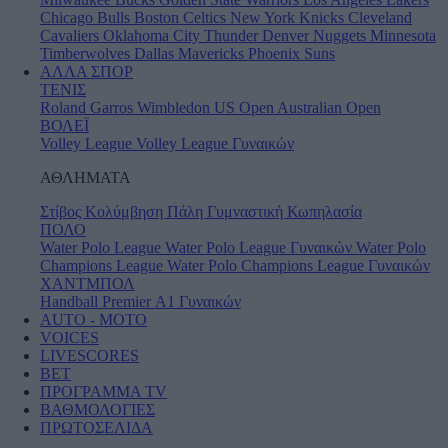
Chicago Bulls
Boston Celtics
New York Knicks
Cleveland
Cavaliers
Oklahoma City Thunder
Denver Nuggets
Minnesota
Timberwolves
Dallas Mavericks
Phoenix Suns
ΑΛΛΑ ΣΠΟΡ
ΤΕΝΙΣ
Roland Garros
Wimbledon
US Open
Australian Open
ΒΟΛΕΪ
Volley League
Volley League Γυναικών
ΑΘΛΗΜΑΤΑ
Στίβος
Κολύμβηση
Πάλη
Γυμναστική
Κωπηλασία
ΠΟΛΟ
Water Polo League
Water Polo League Γυναικών
Water Polo
Champions League
Water Polo Champions League Γυναικών
ΧΑΝΤΜΠΟΛ
Handball Premier
Α1 Γυναικών
AUTO - MOTO
VOICES
LIVESCORES
BET
ΠΡΟΓΡΑΜΜΑ TV
ΒΑΘΜΟΛΟΓΙΕΣ
ΠΡΩΤΟΣΕΛΙΔΑ