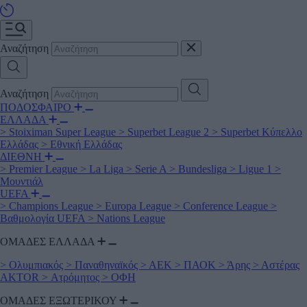
Αναζήτηση
Αναζήτηση
ΠΟΔΟΣΦΑΙΡΟ
ΕΛΛΑΔΑ
>
Stoiximan Super League
>
Superbet League 2
>
Superbet Κύπελλο
Ελλάδας
>
Εθνική Ελλάδας
ΔΙΕΘΝΗ
>
Premier League
>
La Liga
>
Serie A
>
Bundesliga
>
Ligue 1
>
Μουντιάλ
UEFA
>
Champions League
>
Europa League
>
Conference League
>
Βαθμολογία UEFA
>
Nations League
ΟΜΑΔΕΣ ΕΛΛΑΔΑ
>
Ολυμπιακός
>
Παναθηναϊκός
>
ΑΕΚ
>
ΠΑΟΚ
>
Άρης
>
Αστέρας
AKTOR
>
Ατρόμητος
>
ΟΦΗ
ΟΜΑΔΕΣ ΕΞΩΤΕΡΙΚΟΥ