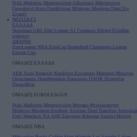
Ρεάλ Μαδρίτης
Μπαρτσελόνα
Λίβερπουλ
Μάντσεστερ
Γιουνάιτεντ
Ιντερ
Γιουβέντους
Μπάγερν Μονάχου
Παρί Σεν
Ζερμέν
ΜΠΑΣΚΕΤ
ΕΛΛΑΔΑ
Stoiximan GBL
Elite League
Α1 Γυναικών
Εθνική Ελλάδας
μπάσκετ
ΔΙΕΘΝΗ
EuroLeague
NBA
EuroCup
Basketball Champions League
Europe Cup
ΟΜΑΔΕΣ ΕΛΛΑΔΑ
ΑΕΚ
Άρης
Ηρακλής
Καρδίτσα
Κολοσσός
Μαρούσι
Μύκονος
Ολυμπιακός
Παναθηναϊκός
Πανιώνιος
ΠΑΟΚ
Περιστέρι
Προμηθέας
ΟΜΑΔΕΣ EUROLEAGUE
Ρεάλ Μαδρίτης
Μπαρτσελόνα
Μονακό
Φενέρμπαχτσε
Μπάγερν Μονάχου
Ερυθρός Αστέρας
Παρί
Παρτίζαν
Ανατολού
Εφές
Μακάμπι Τελ Αβίβ
Ζαλγκίρις Κάουνας
Αρμάνι Μιλάνο
ΟΜΑΔΕΣ ΝΒΑ
Milwaukee Bucks
Golden State Warriors
Los Angeles Lakers