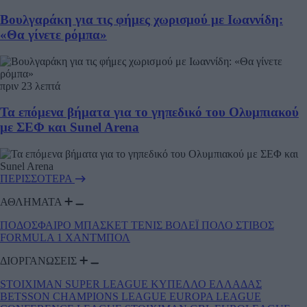
Βουλγαράκη για τις φήμες χωρισμού με Ιωαννίδη:
«Θα γίνετε ρόμπα»
πριν 23 λεπτά
Τα επόμενα βήματα για το γηπεδικό του Ολυμπιακού
με ΣΕΦ και Sunel Arena
ΠΕΡΙΣΣΟΤΕΡΑ
ΑΘΛΗΜΑΤΑ
ΠΟΔΟΣΦΑΙΡΟ
ΜΠΑΣΚΕΤ
ΤΕΝΙΣ
ΒΟΛΕΪ
ΠΟΛΟ
ΣΤΙΒΟΣ
FORMULA 1
ΧΑΝΤΜΠΟΛ
ΔΙΟΡΓΑΝΩΣΕΙΣ
STOIXIMAN SUPER LEAGUE
ΚΥΠΕΛΛΟ ΕΛΛΑΔΑΣ
BETSSON
CHAMPIONS LEAGUE
EUROPA LEAGUE