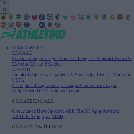
ΠΟΔΟΣΦΑΙΡΟ
ΕΛΛΑΔΑ
Stoiximan Super League
Superbet League 2
Superbet Κύπελλο
Ελλάδας
Εθνική Ελλάδας
ΔΙΕΘΝΗ
Premier League
La Liga
Serie A
Bundesliga
Ligue 1
Μουντιάλ
UEFA
Champions League
Europa League
Conference League
Βαθμολογία UEFA
Nations League
ΟΜΑΔΕΣ ΕΛΛΑΔΑ
Ολυμπιακός
Παναθηναϊκός
ΑΕΚ
ΠΑΟΚ
Άρης
Αστέρας
AKTOR
Ατρόμητος
ΟΦΗ
ΟΜΑΔΕΣ ΕΞΩΤΕΡΙΚΟΥ