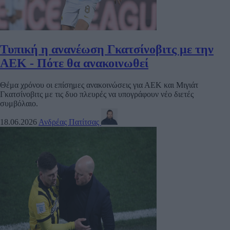
Τυπική η ανανέωση Γκατσίνοβιτς με την
ΑΕΚ - Πότε θα ανακοινωθεί
Θέμα χρόνου οι επίσημες ανακοινώσεις για ΑΕΚ και Μιγιάτ
Γκατσίνοβιτς με τις δυο πλευρές να υπογράφουν νέο διετές
συμβόλαιο.
18.06.2026
Ανδρέας Πατίτσας