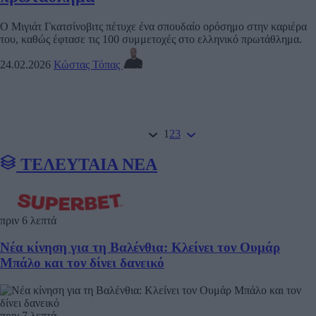
Ο Μιγιάτ Γκατσίνοβιτς πέτυχε ένα σπουδαίο ορόσημο στην καριέρα
του, καθώς έφτασε τις 100 συμμετοχές στο ελληνικό πρωτάθλημα.
24.02.2026
Κώστας Τόπας
1
2
3
ΤΕΛΕΥΤΑΙΑ ΝΕΑ
πριν 6 λεπτά
Νέα κίνηση για τη Βαλένθια: Κλείνει τον Ουμάρ
Μπάλο και τον δίνει δανεικό
πριν 7 λεπτά