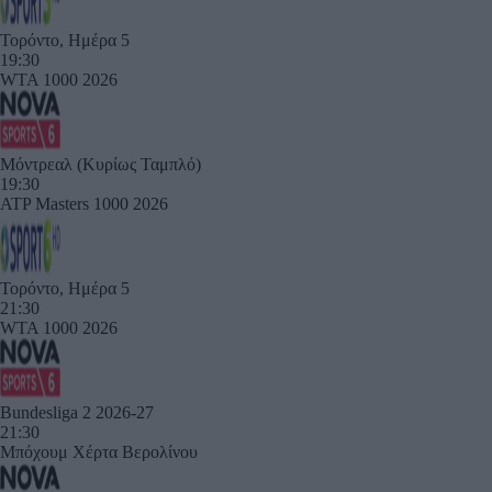
Τορόντο, Ημέρα 5
19:30
WTA 1000 2026
Μόντρεαλ (Κυρίως Ταμπλό)
19:30
ATP Masters 1000 2026
Τορόντο, Ημέρα 5
21:30
WTA 1000 2026
Bundesliga 2 2026-27
21:30
Μπόχουμ
Χέρτα Βερολίνου