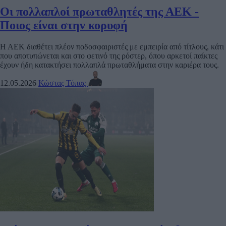
Οι πολλαπλοί πρωταθλητές της ΑΕΚ -
Ποιος είναι στην κορυφή
Η ΑΕΚ διαθέτει πλέον ποδοσφαιριστές με εμπειρία από τίτλους, κάτι
που αποτυπώνεται και στο φετινό της ρόστερ, όπου αρκετοί παίκτες
έχουν ήδη κατακτήσει πολλαπλά πρωταθλήματα στην καριέρα τους.
12.05.2026
Κώστας Τόπας