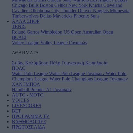
Chicago Bulls
Boston Celtics
New York Knicks
Cleveland
Cavaliers
Oklahoma City Thunder
Denver Nuggets
Minnesota
Timberwolves
Dallas Mavericks
Phoenix Suns
ΑΛΛΑ ΣΠΟΡ
ΤΕΝΙΣ
Roland Garros
Wimbledon
US Open
Australian Open
ΒΟΛΕΪ
Volley League
Volley League Γυναικών
ΑΘΛΗΜΑΤΑ
Στίβος
Κολύμβηση
Πάλη
Γυμναστική
Κωπηλασία
ΠΟΛΟ
Water Polo League
Water Polo League Γυναικών
Water Polo
Champions League
Water Polo Champions League Γυναικών
ΧΑΝΤΜΠΟΛ
Handball Premier
Α1 Γυναικών
AUTO - MOTO
VOICES
LIVESCORES
BET
ΠΡΟΓΡΑΜΜΑ TV
ΒΑΘΜΟΛΟΓΙΕΣ
ΠΡΩΤΟΣΕΛΙΔΑ