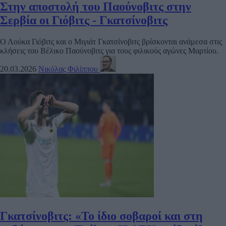
Στην αποστολή του Παούνοβιτς στην
Σερβία οι Γιόβιτς - Γκατσίνοβιτς
Ο Λούκα Γιόβιτς και ο Μιγιάτ Γκατσίνοβιτς βρίσκονται ανάμεσα στις
κλήσεις του Βέλικο Παούνοβιτς για τους φιλικούς αγώνες Μαρτίου.
20.03.2026
Νικόλας Φιλίππου
Γκατσίνοβιτς: «Το ίδιο σοβαροί και στη