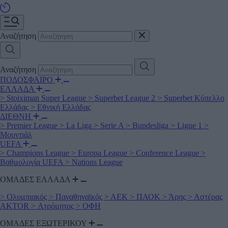
Αναζήτηση
Αναζήτηση
ΠΟΔΟΣΦΑΙΡΟ
ΕΛΛΑΔΑ
>
Stoiximan Super League
>
Superbet League 2
>
Superbet Κύπελλο
Ελλάδας
>
Εθνική Ελλάδας
ΔΙΕΘΝΗ
>
Premier League
>
La Liga
>
Serie A
>
Bundesliga
>
Ligue 1
>
Μουντιάλ
UEFA
>
Champions League
>
Europa League
>
Conference League
>
Βαθμολογία UEFA
>
Nations League
ΟΜΑΔΕΣ ΕΛΛΑΔΑ
>
Ολυμπιακός
>
Παναθηναϊκός
>
ΑΕΚ
>
ΠΑΟΚ
>
Άρης
>
Αστέρας
AKTOR
>
Ατρόμητος
>
ΟΦΗ
ΟΜΑΔΕΣ ΕΞΩΤΕΡΙΚΟΥ