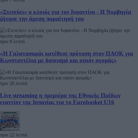
«Στενεύει» ο κλοιός για τον Ινφαντίνο - Η Νορβηγία
ζήτησε την άμεση παραίτησή του
πριν 8 λεπτά
«Η Γαλατασαράι κατέθεσε πρόταση στον ΠΑΟΚ για
Κωνσταντέλια με δανεισμό και οψιόν αγοράς»
πριν 20 λεπτά
Live streaming η πρεμιέρα της Εθνικής Παίδων
εναντίον της Ισπανίας για το Eurobasket U16
πριν 22 λεπτά