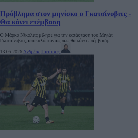
Πρόβλημα στον μηνίσκο ο Γκατσίνοβιτς -
Θα κάνει επέμβαση
Ο Μάρκο Νίκολιτς μίλησε για την κατάσταση του Μιγιάτ
Γκατσίνοβιτς, αποκαλύπτοντας πως θα κάνει επέμβαση.
13.05.2026
Ανδρέας Πατίτσας