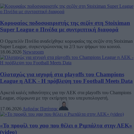
Κορυφαίος ποδοσφαιριστής της σεζόν στη Stoiximan
Super League ο Πινέδα με συντριπτική διαφορά
Ο Ορμπελίν Πινέδα αναδείχθηκε κορυφαίος της σεζόν στη Stoiximan
Super League, συγκεντρώνοντας τα 2/3 των ψήφων του κοινού.
18.06.2026
Newsroom
Ολοταχώς για ισχυρή στα playoffs του Champions
League η ΑΕΚ - Η πρόβλεψη του Football Meets Data
Αρκετά καλές πιθανότητες για την ΑΕΚ στα playoffs του Champions
League, σύμφωνα με την εκτίμηση του υπερυπολογιστή.
17.06.2026
Ανδρέας Πατίτσας
«Το προφίλ του χαφ που θέλει ο Ριμπάλτα στην ΑΕΚ»
(video)