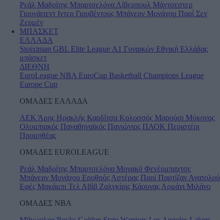
Ρεάλ Μαδρίτης
Μπαρτσελόνα
Λίβερπουλ
Μάντσεστερ
Γιουνάιτεντ
Ιντερ
Γιουβέντους
Μπάγερν Μονάχου
Παρί Σεν
Ζερμέν
ΜΠΑΣΚΕΤ
ΕΛΛΑΔΑ
Stoiximan GBL
Elite League
Α1 Γυναικών
Εθνική Ελλάδας
μπάσκετ
ΔΙΕΘΝΗ
EuroLeague
NBA
EuroCup
Basketball Champions League
Europe Cup
ΟΜΑΔΕΣ ΕΛΛΑΔΑ
ΑΕΚ
Άρης
Ηρακλής
Καρδίτσα
Κολοσσός
Μαρούσι
Μύκονος
Ολυμπιακός
Παναθηναϊκός
Πανιώνιος
ΠΑΟΚ
Περιστέρι
Προμηθέας
ΟΜΑΔΕΣ EUROLEAGUE
Ρεάλ Μαδρίτης
Μπαρτσελόνα
Μονακό
Φενέρμπαχτσε
Μπάγερν Μονάχου
Ερυθρός Αστέρας
Παρί
Παρτίζαν
Ανατολού
Εφές
Μακάμπι Τελ Αβίβ
Ζαλγκίρις Κάουνας
Αρμάνι Μιλάνο
ΟΜΑΔΕΣ ΝΒΑ
Milwaukee Bucks
Golden State Warriors
Los Angeles Lakers