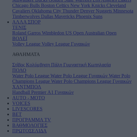
Chicago Bulls
Boston Celtics
New York Knicks
Cleveland
Cavaliers
Oklahoma City Thunder
Denver Nuggets
Minnesota
Timberwolves
Dallas Mavericks
Phoenix Suns
ΑΛΛΑ ΣΠΟΡ
ΤΕΝΙΣ
Roland Garros
Wimbledon
US Open
Australian Open
ΒΟΛΕΪ
Volley League
Volley League Γυναικών
ΑΘΛΗΜΑΤΑ
Στίβος
Κολύμβηση
Πάλη
Γυμναστική
Κωπηλασία
ΠΟΛΟ
Water Polo League
Water Polo League Γυναικών
Water Polo
Champions League
Water Polo Champions League Γυναικών
ΧΑΝΤΜΠΟΛ
Handball Premier
Α1 Γυναικών
AUTO - MOTO
VOICES
LIVESCORES
BET
ΠΡΟΓΡΑΜΜΑ TV
ΒΑΘΜΟΛΟΓΙΕΣ
ΠΡΩΤΟΣΕΛΙΔΑ