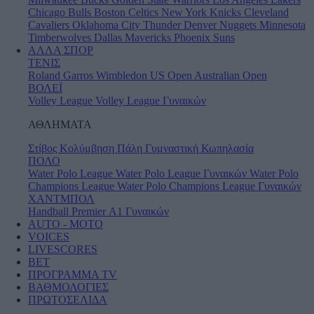
Chicago Bulls
Boston Celtics
New York Knicks
Cleveland
Cavaliers
Oklahoma City Thunder
Denver Nuggets
Minnesota
Timberwolves
Dallas Mavericks
Phoenix Suns
ΑΛΛΑ ΣΠΟΡ
ΤΕΝΙΣ
Roland Garros
Wimbledon
US Open
Australian Open
ΒΟΛΕΪ
Volley League
Volley League Γυναικών
ΑΘΛΗΜΑΤΑ
Στίβος
Κολύμβηση
Πάλη
Γυμναστική
Κωπηλασία
ΠΟΛΟ
Water Polo League
Water Polo League Γυναικών
Water Polo
Champions League
Water Polo Champions League Γυναικών
ΧΑΝΤΜΠΟΛ
Handball Premier
Α1 Γυναικών
AUTO - MOTO
VOICES
LIVESCORES
BET
ΠΡΟΓΡΑΜΜΑ TV
ΒΑΘΜΟΛΟΓΙΕΣ
ΠΡΩΤΟΣΕΛΙΔΑ