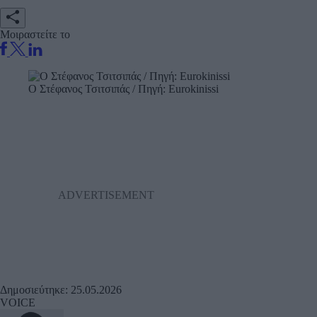
Μοιραστείτε το
Ο Στέφανος Τσιτσιπάς / Πηγή: Eurokinissi
Δημοσιεύτηκε: 25.05.2026
VOICE