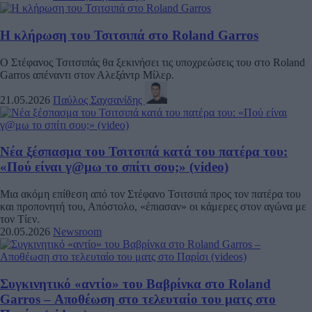
Η κλήρωση του Τσιτσιπά στο Roland Garros
Ο Στέφανος Τσιτσιπάς θα ξεκινήσει τις υποχρεώσεις του στο Roland
Garros απέναντι στον Αλεξάντρ Μίλερ.
21.05.2026
Παύλος Σαχσανίδης
Νέα ξέσπασμα του Τσιτσιπά κατά του πατέρα του:
«Πού είναι γ@μω το σπίτι σου;» (video)
Μια ακόμη επίθεση από τον Στέφανο Τσιτσιπά προς τον πατέρα του
και προπονητή του, Απόστολο, «έπιασαν» οι κάμερες στον αγώνα με
τον Τίεν.
20.05.2026
Newsroom
Συγκινητικό «αντίο» του Βαβρίνκα στο Roland
Garros – Αποθέωση στο τελευταίο του ματς στο