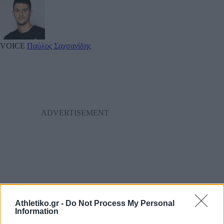
VOICE
Παύλος Σαχσανίδης
Μην χάνεις είδηση.
Βάλε το
στην Google
Athletiko.gr -
Do Not Process My Personal
Information