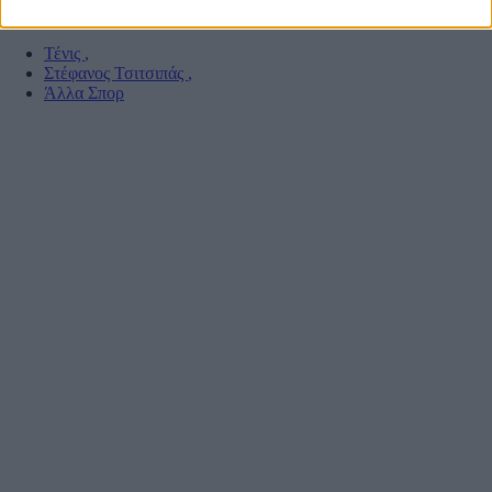
Tags:
Τένις
,
Στέφανος Τσιτσιπάς
,
Άλλα Σπορ