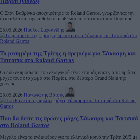
Παρίσι (videos)
Ο Σταν Βαβρίνκα αποχαιρέτησε το Roland Garros, γνωρίζοντας την
ήττα αλλά και την καθολική αποθέωση από το κοινό του Παρισιού.
25.05.2026
Παύλος Σαχσανίδης
Το μεσημέρι της Τρίτης η πρεμιέρα για Σάκκαρη και
Τσιτσιπά στο Roland Garros
Οι δύο εκπρόσωποι του ελληνικού τένις ετοιμάζονται για τις πρώτες
μάχες τους στο χώμα στο Παρίσι, στο δεύτερο Grand Slam της
χρονιάς.
25.05.2026
Παναγιώτης Βότσης
Που θα δείτε τις πρώτες μάχες Σάκκαρη και Τσιτσιπά
στο Roland Garros
Μεγάλο είναι το ενδιαφέρον για το ελληνικό κοινό την Τρίτη 26/5 με