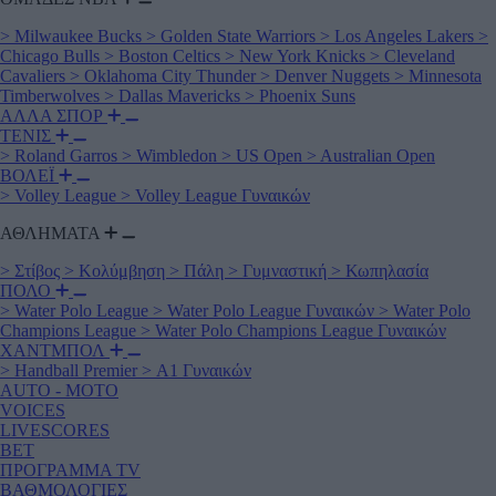
>
Milwaukee Bucks
>
Golden State Warriors
>
Los Angeles Lakers
>
Chicago Bulls
>
Boston Celtics
>
New York Knicks
>
Cleveland
Cavaliers
>
Oklahoma City Thunder
>
Denver Nuggets
>
Minnesota
Timberwolves
>
Dallas Mavericks
>
Phoenix Suns
ΑΛΛΑ ΣΠΟΡ
ΤΕΝΙΣ
>
Roland Garros
>
Wimbledon
>
US Open
>
Australian Open
ΒΟΛΕΪ
>
Volley League
>
Volley League Γυναικών
ΑΘΛΗΜΑΤΑ
>
Στίβος
>
Κολύμβηση
>
Πάλη
>
Γυμναστική
>
Κωπηλασία
ΠΟΛΟ
>
Water Polo League
>
Water Polo League Γυναικών
>
Water Polo
Champions League
>
Water Polo Champions League Γυναικών
ΧΑΝΤΜΠΟΛ
>
Handball Premier
>
Α1 Γυναικών
AUTO - MOTO
VOICES
LIVESCORES
BET
ΠΡΟΓΡΑΜΜΑ TV
ΒΑΘΜΟΛΟΓΙΕΣ