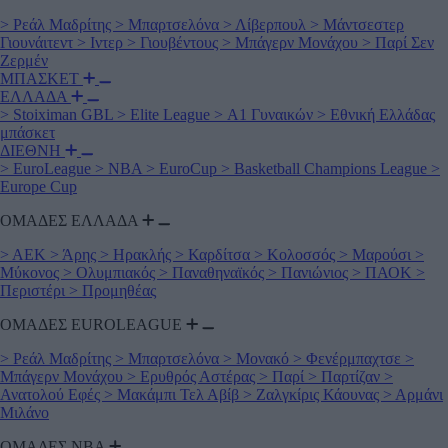
>
Ρεάλ Μαδρίτης
>
Μπαρτσελόνα
>
Λίβερπουλ
>
Μάντσεστερ
Γιουνάιτεντ
>
Ιντερ
>
Γιουβέντους
>
Μπάγερν Μονάχου
>
Παρί Σεν
Ζερμέν
ΜΠΑΣΚΕΤ
ΕΛΛΑΔΑ
>
Stoiximan GBL
>
Elite League
>
Α1 Γυναικών
>
Εθνική Ελλάδας
μπάσκετ
ΔΙΕΘΝΗ
>
EuroLeague
>
NBA
>
EuroCup
>
Basketball Champions League
>
Europe Cup
ΟΜΑΔΕΣ ΕΛΛΑΔΑ
>
ΑΕΚ
>
Άρης
>
Ηρακλής
>
Καρδίτσα
>
Κολοσσός
>
Μαρούσι
>
Μύκονος
>
Ολυμπιακός
>
Παναθηναϊκός
>
Πανιώνιος
>
ΠΑΟΚ
>
Περιστέρι
>
Προμηθέας
ΟΜΑΔΕΣ EUROLEAGUE
>
Ρεάλ Μαδρίτης
>
Μπαρτσελόνα
>
Μονακό
>
Φενέρμπαχτσε
>
Μπάγερν Μονάχου
>
Ερυθρός Αστέρας
>
Παρί
>
Παρτίζαν
>
Ανατολού Εφές
>
Μακάμπι Τελ Αβίβ
>
Ζαλγκίρις Κάουνας
>
Αρμάνι
Μιλάνο
ΟΜΑΔΕΣ ΝΒΑ