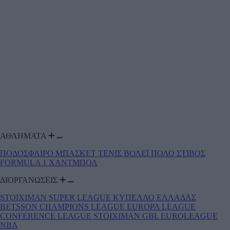
ΑΘΛΗΜΑΤΑ
ΠΟΔΟΣΦΑΙΡΟ
ΜΠΑΣΚΕΤ
ΤΕΝΙΣ
ΒΟΛΕΪ
ΠΟΛΟ
ΣΤΙΒΟΣ
FORMULA 1
ΧΑΝΤΜΠΟΛ
ΔΙΟΡΓΑΝΩΣΕΙΣ
STOIXIMAN SUPER LEAGUE
ΚΥΠΕΛΛΟ ΕΛΛΑΔΑΣ
BETSSON
CHAMPIONS LEAGUE
EUROPA LEAGUE
CONFERENCE LEAGUE
STOIXIMAN GBL
EUROLEAGUE
NBA