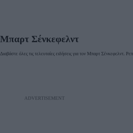
Μπαρτ Σένκεφελντ
Διαβάστε όλες τις τελευταίες ειδήσεις για τον Μπαρτ Σένκεφελντ. Ρεπο