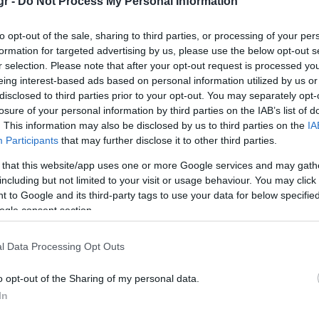
gr -
Do Not Process My Personal Information
to opt-out of the sale, sharing to third parties, or processing of your per
formation for targeted advertising by us, please use the below opt-out s
r selection. Please note that after your opt-out request is processed y
eing interest-based ads based on personal information utilized by us or
disclosed to third parties prior to your opt-out. You may separately opt-
losure of your personal information by third parties on the IAB’s list of
. This information may also be disclosed by us to third parties on the
IA
hampions League
>
Water Polo Champions League Γυναικών
Participants
that may further disclose it to other third parties.
 that this website/app uses one or more Google services and may gath
including but not limited to your visit or usage behaviour. You may click 
 to Google and its third-party tags to use your data for below specifi
ogle consent section.
l Data Processing Opt Outs
o opt-out of the Sharing of my personal data.
In