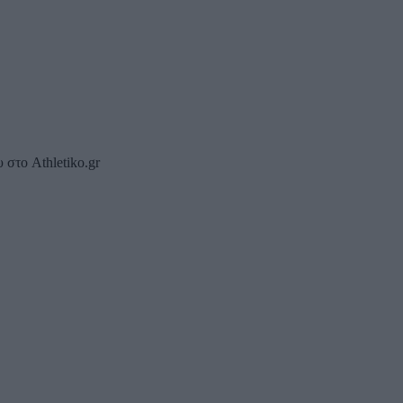
 στο Athletiko.gr