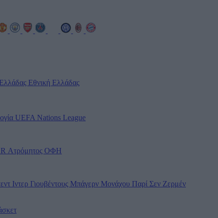
 Ελλάδας
Εθνική Ελλάδας
ογία UEFA
Nations League
OR
Ατρόμητος
ΟΦΗ
τεντ
Ιντερ
Γιουβέντους
Μπάγερν Μονάχου
Παρί Σεν Ζερμέν
άσκετ