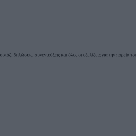
ρτάζ, δηλώσεις, συνεντεύξεις και όλες οι εξελίξεις για την πορεία του