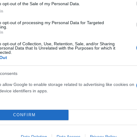
o opt-out of the Sale of my Personal Data.
In
to opt-out of processing my Personal Data for Targeted
ing.
In
o opt-out of Collection, Use, Retention, Sale, and/or Sharing
ersonal Data that Is Unrelated with the Purposes for which it
lected.
Out
consents
o allow Google to enable storage related to advertising like cookies on
evice identifiers in apps.
CONFIRM
Data Deletion
Data Access
Privacy Policy