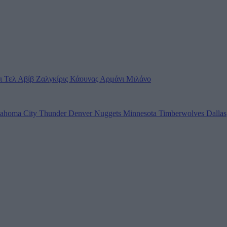
ι Τελ Αβίβ
Ζαλγκίρις Κάουνας
Αρμάνι Μιλάνο
ahoma City Thunder
Denver Nuggets
Minnesota Timberwolves
Dallas