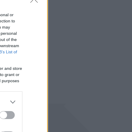
sonal or
ection to
ou may
 personal
out of the
 downstream
B’s List of
er and store
to grant or
ed purposes