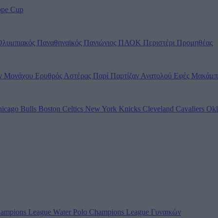
ope Cup
Ολυμπιακός
Παναθηναϊκός
Πανιώνιος
ΠΑΟΚ
Περιστέρι
Προμηθέας
ν Μονάχου
Ερυθρός Αστέρας
Παρί
Παρτίζαν
Ανατολού Εφές
Μακάμπ
icago Bulls
Boston Celtics
New York Knicks
Cleveland Cavaliers
Okl
hampions League
Water Polo Champions League Γυναικών