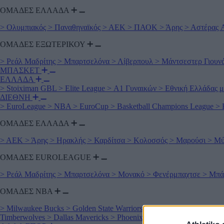
ΟΜΑΔΕΣ ΕΛΛΑΔΑ
>
Ολυμπιακός
>
Παναθηναϊκός
>
ΑΕΚ
>
ΠΑΟΚ
>
Άρης
>
Αστέρας
ΟΜΑΔΕΣ ΕΞΩΤΕΡΙΚΟΥ
>
Ρεάλ Μαδρίτης
>
Μπαρτσελόνα
>
Λίβερπουλ
>
Μάντσεστερ Γιουν
ΜΠΑΣΚΕΤ
ΕΛΛΑΔΑ
>
Stoiximan GBL
>
Elite League
>
Α1 Γυναικών
>
Εθνική Ελλάδας 
ΔΙΕΘΝΗ
>
EuroLeague
>
NBA
>
EuroCup
>
Basketball Champions League
>
ΟΜΑΔΕΣ ΕΛΛΑΔΑ
>
ΑΕΚ
>
Άρης
>
Ηρακλής
>
Καρδίτσα
>
Κολοσσός
>
Μαρούσι
>
Μύ
ΟΜΑΔΕΣ EUROLEAGUE
>
Ρεάλ Μαδρίτης
>
Μπαρτσελόνα
>
Μονακό
>
Φενέρμπαχτσε
>
Μπά
ΟΜΑΔΕΣ ΝΒΑ
>
Milwaukee Bucks
>
Golden State Warriors
>
Los Angeles Lakers
>
Timberwolves
>
Dallas Mavericks
>
Phoenix Suns