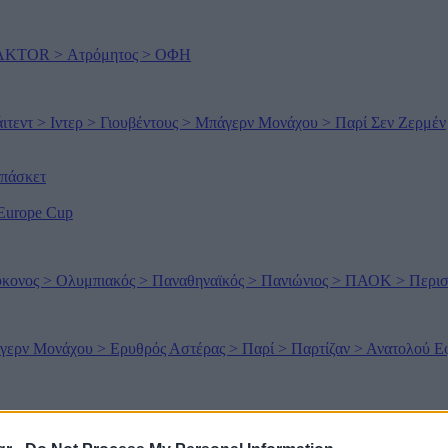
 AKTOR
>
Ατρόμητος
>
ΟΦΗ
άιτεντ
>
Ιντερ
>
Γιουβέντους
>
Μπάγερν Μονάχου
>
Παρί Σεν Ζερμέν
μπάσκετ
Europe Cup
κονος
>
Ολυμπιακός
>
Παναθηναϊκός
>
Πανιώνιος
>
ΠΑΟΚ
>
Περισ
γερν Μονάχου
>
Ερυθρός Αστέρας
>
Παρί
>
Παρτίζαν
>
Ανατολού Ε
Chicago Bulls
>
Boston Celtics
>
New York Knicks
>
Cleveland Caval