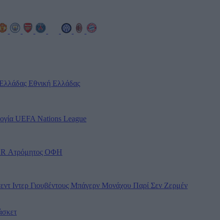
 Ελλάδας
Εθνική Ελλάδας
ογία UEFA
Nations League
OR
Ατρόμητος
ΟΦΗ
τεντ
Ιντερ
Γιουβέντους
Μπάγερν Μονάχου
Παρί Σεν Ζερμέν
άσκετ