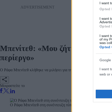
I want t
Opted 
I want 
Advertis
Opted 
I want t
of my P
was col
Μπενίτεθ: «Μου ζήτησαν να τερμ
Opted 
περίεργο»
Google 
I want t
Ο Ράφα Μπενίτεθ κλήθηκε να μιλήσει για τη θητεία του στον Παναθην
web or d
Μοιραστείτε το
Ο Ράφα Μπενίτεθ στη συνέντευξη τύπου του Παναθηναϊκού μετά