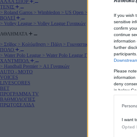
Athletiko.
ΑΛΛΑ ΣΠΟΡ
ΤΕΝΙΣ
>
Roland Garros
>
Wimbledon
>
US Open
>
Australian Open
If you wish 
ΒΟΛΕΪ
sensitive in
>
Volley League
>
Volley League Γυναικών
confirm you
ΑΘΛΗΜΑΤΑ
continue se
information 
>
Στίβος
>
Κολύμβηση
>
Πάλη
>
Γυμναστική
>
Κωπηλασία
further disc
ΠΟΛΟ
participants
>
Water Polo League
>
Water Polo League Γυναικών
>
Water Polo C
Downstream 
ΧΑΝΤΜΠΟΛ
>
Handball Premier
>
Α1 Γυναικών
Please note
AUTO - MOTO
VOICES
information 
LIVESCORES
deny consent
BET
in below Go
ΠΡΟΓΡΑΜΜΑ TV
ΒΑΘΜΟΛΟΓΙΕΣ
ΠΡΩΤΟΣΕΛΙΔΑ
Persona
I want t
Opted 