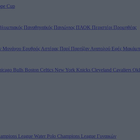
ope Cup
Ολυμπιακός
Παναθηναϊκός
Πανιώνιος
ΠΑΟΚ
Περιστέρι
Προμηθέας
ν Μονάχου
Ερυθρός Αστέρας
Παρί
Παρτίζαν
Ανατολού Εφές
Μακάμπ
icago Bulls
Boston Celtics
New York Knicks
Cleveland Cavaliers
Okl
hampions League
Water Polo Champions League Γυναικών