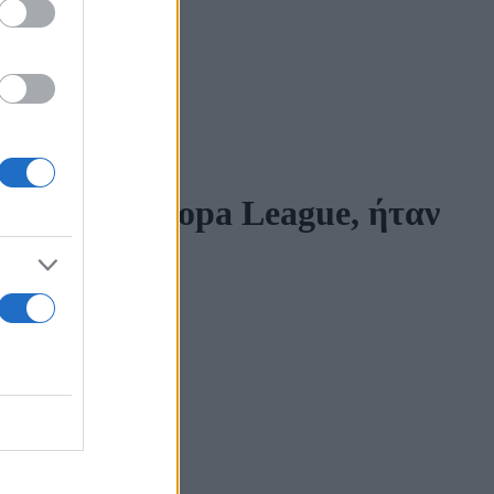
ουμε το Europa League, ήταν
ησε.