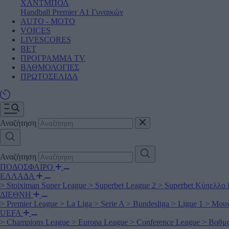
ΧΑΝΤΜΠΟΛ
Handball Premier
Α1 Γυναικών
AUTO - MOTO
VOICES
LIVESCORES
BET
ΠΡΟΓΡΑΜΜΑ TV
ΒΑΘΜΟΛΟΓΙΕΣ
ΠΡΩΤΟΣΕΛΙΔΑ
Αναζήτηση
Αναζήτηση
ΠΟΔΟΣΦΑΙΡΟ
ΕΛΛΑΔΑ
>
Stoiximan Super League
>
Superbet League 2
>
Superbet Κύπελλο
ΔΙΕΘΝΗ
>
Premier League
>
La Liga
>
Serie A
>
Bundesliga
>
Ligue 1
>
Μουν
UEFA
>
Champions League
>
Europa League
>
Conference League
>
Βαθμ