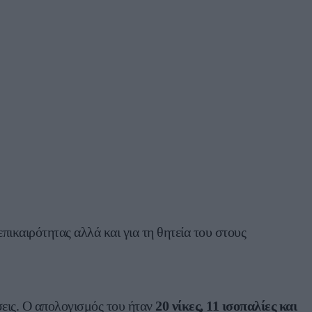
επικαιρότητας αλλά και για τη θητεία του στους
εις. Ο απολογισμός του ήταν
20 νίκες, 11 ισοπαλίες και