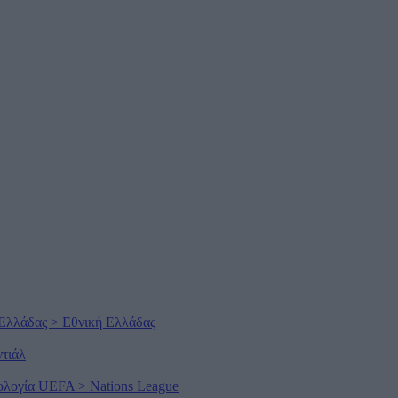
 Ελλάδας
>
Εθνική Ελλάδας
τιάλ
ολογία UEFA
>
Nations League