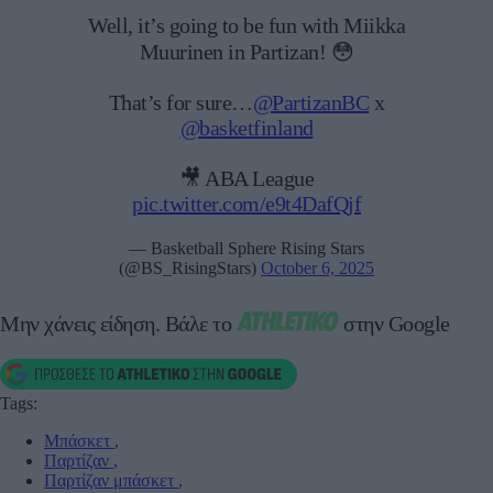
Well, it’s going to be fun with Miikka
Muurinen in Partizan! 😳
That’s for sure…
@PartizanBC
x
@basketfinland
🎥 ABA League
pic.twitter.com/e9t4DafQjf
— Basketball Sphere Rising Stars
(@BS_RisingStars)
October 6, 2025
Μην χάνεις είδηση.
Βάλε το
στην Google
Tags:
Μπάσκετ
,
Παρτίζαν
,
Παρτίζαν μπάσκετ
,