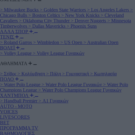
>
Milwaukee Bucks
>
Golden State Warriors
>
Los Angeles Lakers
>
Chicago Bulls
>
Boston Celtics
>
New York Knicks
>
Cleveland
Cavaliers
>
Oklahoma City Thunder
>
Denver Nuggets
>
Minnesota
Timberwolves
>
Dallas Mavericks
>
Phoenix Suns
ΑΛΛΑ ΣΠΟΡ
ΤΕΝΙΣ
>
Roland Garros
>
Wimbledon
>
US Open
>
Australian Open
ΒΟΛΕΪ
>
Volley League
>
Volley League Γυναικών
ΑΘΛΗΜΑΤΑ
>
Στίβος
>
Κολύμβηση
>
Πάλη
>
Γυμναστική
>
Κωπηλασία
ΠΟΛΟ
>
Water Polo League
>
Water Polo League Γυναικών
>
Water Polo
Champions League
>
Water Polo Champions League Γυναικών
ΧΑΝΤΜΠΟΛ
>
Handball Premier
>
Α1 Γυναικών
AUTO - MOTO
VOICES
LIVESCORES
BET
ΠΡΟΓΡΑΜΜΑ TV
ΒΑΘΜΟΛΟΓΙΕΣ