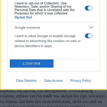
I want to opt-out of Collection, Use,
Retention, Sale, and/or Sharing of my
Miikka Muurinen…kakva je ovo
Personal Data that Is Unrelated with the
Purposes for which it was collected.
blokada? 😱
Opted Out
🎥
@ABA_League
/
@arenasport_tv
Google consents
pic.twitter.com/jWawcIRO5A
I want to allow Google to enable storage
related to advertising like cookies on web or
— Flouter (@FlouterNET)
October 6, 2025
device identifiers in apps.
Τα στατιστικά του Μούρινεν στην πρώτη του
αναμέτρηση
CONFIRM
Ο «Slim Jesus», πέρασε για πρώτη φορά στο παρκέ
στα μέσα της δεύτερης περιόδου
,
γνωρίζοντας την
Data Deletion
Data Access
Privacy Policy
καθολική αποθέωση από το κοινό που βρισκόταν στις
κερκίδες της αρένας του Βελιγραδίου. Ένα standing
ovation, σπάνιο για ένα παιδί που ακόμα δεν έχει τελειώσει
το λύκειο. Ωστόσο δεν είναι απλά αυτό, αλλά ένα από τα
μεγαλύτερα πρότζεκτ του παγκόσμιου μπάσκετ.