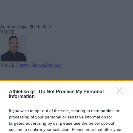
Δημοσιεύτηκε: 06.10.2025
VOICE
VOICE
Γιάννης Γιαννικόπουλος
Athletiko.gr -
Do Not Process My Personal
Information
If you wish to opt-out of the sale, sharing to third parties, or
processing of your personal or sensitive information for
targeted advertising by us, please use the below opt-out
section to confirm your selection. Please note that after your