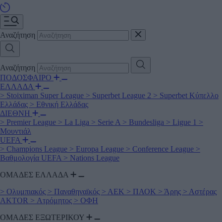
Αναζήτηση
Αναζήτηση
ΠΟΔΟΣΦΑΙΡΟ
ΕΛΛΑΔΑ
>
Stoiximan Super League
>
Superbet League 2
>
Superbet Κύπελλο
Ελλάδας
>
Εθνική Ελλάδας
ΔΙΕΘΝΗ
>
Premier League
>
La Liga
>
Serie A
>
Bundesliga
>
Ligue 1
>
Μουντιάλ
UEFA
>
Champions League
>
Europa League
>
Conference League
>
Βαθμολογία UEFA
>
Nations League
ΟΜΑΔΕΣ ΕΛΛΑΔΑ
>
Ολυμπιακός
>
Παναθηναϊκός
>
ΑΕΚ
>
ΠΑΟΚ
>
Άρης
>
Αστέρας
AKTOR
>
Ατρόμητος
>
ΟΦΗ
ΟΜΑΔΕΣ ΕΞΩΤΕΡΙΚΟΥ