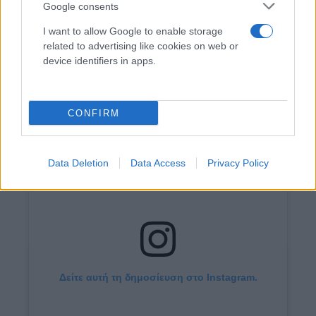
Google consents
Θυμίζουμε πως και τη φετινή σεζόν,
έχει ξεκινήσει
εντυπωσιακό τρόπο,
καθώς σε 10 αναμετρήσεις μετράει
I want to allow Google to enable storage
ήδη τέσσερα γκολ και έξι ασίστ.
related to advertising like cookies on web or
device identifiers in apps.
CONFIRM
Data Deletion
Data Access
Privacy Policy
Δείτε αυτή τη δημοσίευση στο Instagram.