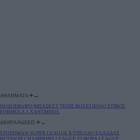
ΑΘΛΗΜΑΤΑ
ΠΟΔΟΣΦΑΙΡΟ
ΜΠΑΣΚΕΤ
ΤΕΝΙΣ
ΒΟΛΕΪ
ΠΟΛΟ
ΣΤΙΒΟΣ
FORMULA 1
ΧΑΝΤΜΠΟΛ
ΔΙΟΡΓΑΝΩΣΕΙΣ
STOIXIMAN SUPER LEAGUE
ΚΥΠΕΛΛΟ ΕΛΛΑΔΑΣ
BETSSON
CHAMPIONS LEAGUE
EUROPA LEAGUE