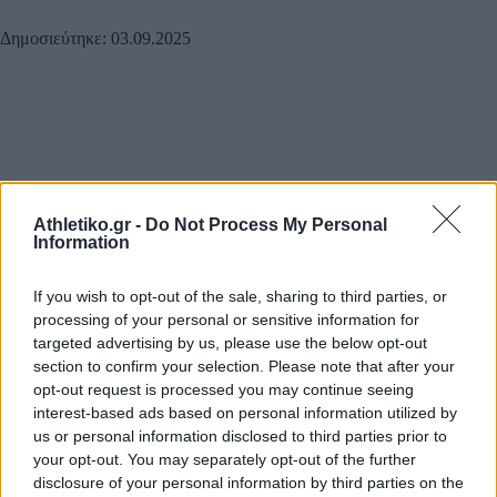
Δημοσιεύτηκε: 03.09.2025
Athletiko.gr -
Do Not Process My Personal
Information
If you wish to opt-out of the sale, sharing to third parties, or
processing of your personal or sensitive information for
targeted advertising by us, please use the below opt-out
Μην χάνεις είδηση.
Βάλε το
στην Google
section to confirm your selection. Please note that after your
opt-out request is processed you may continue seeing
interest-based ads based on personal information utilized by
us or personal information disclosed to third parties prior to
your opt-out. You may separately opt-out of the further
Ο
Χρήστος Τζόλης
πραγματοποίησε μία εξαιρετική σεζόν
disclosure of your personal information by third parties on the