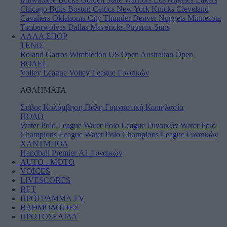
Chicago Bulls
Boston Celtics
New York Knicks
Cleveland
Cavaliers
Oklahoma City Thunder
Denver Nuggets
Minnesota
Timberwolves
Dallas Mavericks
Phoenix Suns
ΑΛΛΑ ΣΠΟΡ
ΤΕΝΙΣ
Roland Garros
Wimbledon
US Open
Australian Open
ΒΟΛΕΪ
Volley League
Volley League Γυναικών
ΑΘΛΗΜΑΤΑ
Στίβος
Κολύμβηση
Πάλη
Γυμναστική
Κωπηλασία
ΠΟΛΟ
Water Polo League
Water Polo League Γυναικών
Water Polo
Champions League
Water Polo Champions League Γυναικών
ΧΑΝΤΜΠΟΛ
Handball Premier
Α1 Γυναικών
AUTO - MOTO
VOICES
LIVESCORES
BET
ΠΡΟΓΡΑΜΜΑ TV
ΒΑΘΜΟΛΟΓΙΕΣ
ΠΡΩΤΟΣΕΛΙΔΑ