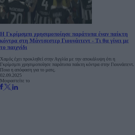
Η Γκρίμσμπι χρησιμοποίησε παράτυπα έναν παίκτη
κόντρα στη Μάντσεστερ Γιουνάιτεντ - Τι θα γίνει με
το παιχνίδι
Χαμός έχει προκληθεί στην Αγγλία με την αποκάλυψη ότι η
Γκρίμσμπι χρησιμοποίησε παράτυπα παίκτη κόντρα στην Γιουνάιτεντ.
Ποια η απόφαση για το ματς.
02.09.2025
Μοιραστείτε το