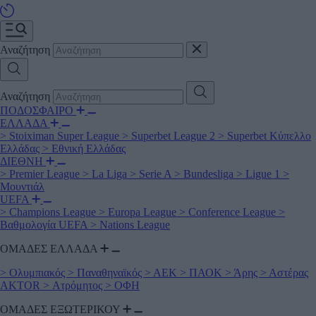
Αναζήτηση
Αναζήτηση
ΠΟΔΟΣΦΑΙΡΟ
ΕΛΛΑΔΑ
>
Stoiximan Super League
>
Superbet League 2
>
Superbet Κύπελλο
Ελλάδας
>
Εθνική Ελλάδας
ΔΙΕΘΝΗ
>
Premier League
>
La Liga
>
Serie A
>
Bundesliga
>
Ligue 1
>
Μουντιάλ
UEFA
>
Champions League
>
Europa League
>
Conference League
>
Βαθμολογία UEFA
>
Nations League
ΟΜΑΔΕΣ ΕΛΛΑΔΑ
>
Ολυμπιακός
>
Παναθηναϊκός
>
ΑΕΚ
>
ΠΑΟΚ
>
Άρης
>
Αστέρας
AKTOR
>
Ατρόμητος
>
ΟΦΗ
ΟΜΑΔΕΣ ΕΞΩΤΕΡΙΚΟΥ