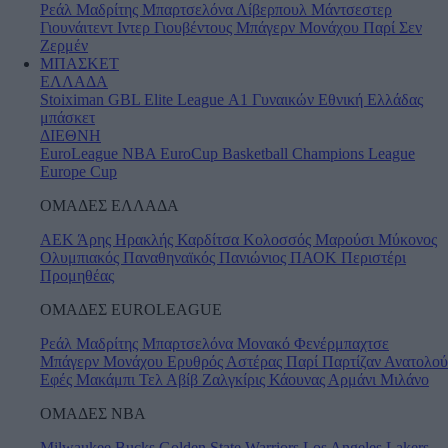
Ρεάλ Μαδρίτης
Μπαρτσελόνα
Λίβερπουλ
Μάντσεστερ
Γιουνάιτεντ
Ιντερ
Γιουβέντους
Μπάγερν Μονάχου
Παρί Σεν
Ζερμέν
ΜΠΑΣΚΕΤ
ΕΛΛΑΔΑ
Stoiximan GBL
Elite League
Α1 Γυναικών
Εθνική Ελλάδας
μπάσκετ
ΔΙΕΘΝΗ
EuroLeague
NBA
EuroCup
Basketball Champions League
Europe Cup
ΟΜΑΔΕΣ ΕΛΛΑΔΑ
ΑΕΚ
Άρης
Ηρακλής
Καρδίτσα
Κολοσσός
Μαρούσι
Μύκονος
Ολυμπιακός
Παναθηναϊκός
Πανιώνιος
ΠΑΟΚ
Περιστέρι
Προμηθέας
ΟΜΑΔΕΣ EUROLEAGUE
Ρεάλ Μαδρίτης
Μπαρτσελόνα
Μονακό
Φενέρμπαχτσε
Μπάγερν Μονάχου
Ερυθρός Αστέρας
Παρί
Παρτίζαν
Ανατολού
Εφές
Μακάμπι Τελ Αβίβ
Ζαλγκίρις Κάουνας
Αρμάνι Μιλάνο
ΟΜΑΔΕΣ ΝΒΑ
Milwaukee Bucks
Golden State Warriors
Los Angeles Lakers