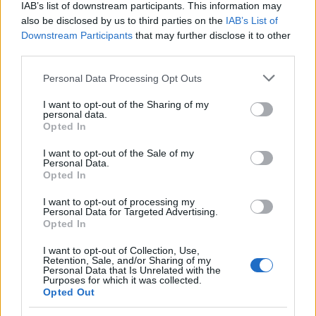
(2024/2025) με τη φανέλα της
Κλαμπ Μπριζ
, με
IAB’s list of downstream participants. This information may
αποτέλεσμα οι εμφανίσεις του να τον ανταμείψουν.
also be disclosed by us to third parties on the
IAB’s List of
Downstream Participants
that may further disclose it to other
third parties.
Please note that this website/app uses one or more Google
Ο διεθνής εξτρέμ έκανε... πράγματα και θαύματα τόσο στις
Personal Data Processing Opt Outs
services and may gather and store information including but
εγχώριες διοργανώσεις όσο και στις ευρωπαϊκές,
not limited to your visit or usage behaviour. You may click to
I want to opt-out of the Sharing of my
καταφέρνοντας να τραβήξει πάνω του όλα τα βλέμματα.
personal data.
grant or deny consent to Google and its third-party tags to
Opted In
use your data for below specified purposes in below Google
Συνολικά, σε
56 αναμετρήσεις
, κατάφερε να βρει το
consent section.
I want to opt-out of the Sale of my
δρόμο στα
δίχτυα 21 φορές
, ενώ κομβικός ήταν και στο
Personal Data.
Opted In
δημιουργικό κομμάτι, μοιράζοντας στους συμπαίκτες του
16 ασίστ
.
I want to opt-out of processing my
Personal Data for Targeted Advertising.
Opted In
I want to opt-out of Collection, Use,
Έτσι το Transfermakt τον ανακήρυξε
ως MVP της σεζόν
,
Retention, Sale, and/or Sharing of my
προσθέτοντας στην καριέρα του άλλη μία σημαντική
Personal Data that Is Unrelated with the
Purposes for which it was collected.
διάκριση.
Opted Out