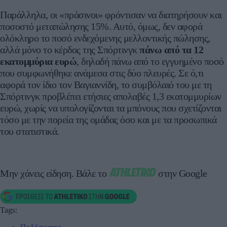
Παράλληλα, οι «πράσινοι» φρόντισαν να διατηρήσουν και
ποσοστό μεταπώλησης 15%. Αυτό, όμως, δεν αφορά
ολόκληρο το ποσό ενδεχόμενης μελλοντικής πώλησης,
αλλά μόνο το κέρδος της Σπόρτινγκ
πάνω από τα 12
εκατομμύρια ευρώ
, δηλαδή πάνω από το εγγυημένο ποσό
που συμφωνήθηκε ανάμεσα στις δύο πλευρές. Σε ό,τι
αφορά τον ίδιο τον Βαγιαννίδη, το συμβόλαιό του με τη
Σπόρτινγκ προβλέπει ετήσιες απολαβές 1,3 εκατομμυρίων
ευρώ, χωρίς να υπολογίζονται τα μπόνους που σχετίζονται
τόσο με την πορεία της ομάδας όσο και με τα προσωπικά
του στατιστικά.
Μην χάνεις είδηση.
Βάλε το
στην Google
Tags: