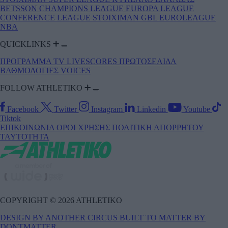
BETSSON
CHAMPIONS LEAGUE
EUROPA LEAGUE
CONFERENCE LEAGUE
STOIXIMAN GBL
EUROLEAGUE
NBA
QUICKLINKS
ΠΡΟΓΡΑΜΜΑ TV
LIVESCORES
ΠΡΩΤΟΣΕΛΙΔΑ
ΒΑΘΜΟΛΟΓΙΕΣ
VOICES
FOLLOW ATHLETIKO
Facebook
Twitter
Instagram
Linkedin
Youtube
Tiktok
ΕΠΙΚΟΙΝΩΝΙΑ
ΟΡΟΙ ΧΡΗΣΗΣ
ΠΟΛΙΤΙΚΗ ΑΠΟΡΡΗΤΟΥ
TAYTOTHTA
COPYRIGHT © 2026 ATHLETIKO
DESIGN BY ANOTHER CIRCUS
BUILT TO MATTER BY
DONTMATTER