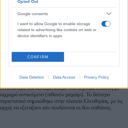
Opted Out
Google consents
I want to allow Google to enable storage
related to advertising like cookies on web or
device identifiers in apps.
Αξίζει να σημειωθεί ότι οι συνοδοί του φέρεται να τον
CONFIRM
εγκατέλειψαν προς άγνωστη κατεύθυνση, πιθανόν για να
μη δώσουν κατάθεση. Η
δολοφονική επίθεση
σήμανε τον
συναγερμό στις αστυνομικές αρχές για τον εντοπισμό των
Data Deletion
Data Access
Privacy Policy
εμπλοκομένων στην υπόθεση, ωστόσο, λίγη ώρα αργότερα
εντοπίστηκε και δεύτερο άτομο που δέχθηκε επίθεση με
αιχμηρό αντικείμενο (πιθανόν μαχαίρι). Το δεύτερο
περιστατικό σημειώθηκε στην πλατεία Ελευθερίας, με τις
αρχές να εξετάζουν εάν συνδέονται οι δύο επιθέσεις.