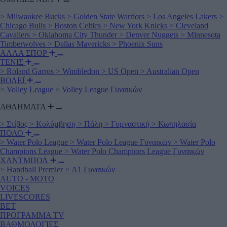
>
Milwaukee Bucks
>
Golden State Warriors
>
Los Angeles Lakers
>
Chicago Bulls
>
Boston Celtics
>
New York Knicks
>
Cleveland
Cavaliers
>
Oklahoma City Thunder
>
Denver Nuggets
>
Minnesota
Timberwolves
>
Dallas Mavericks
>
Phoenix Suns
ΑΛΛΑ ΣΠΟΡ
ΤΕΝΙΣ
>
Roland Garros
>
Wimbledon
>
US Open
>
Australian Open
ΒΟΛΕΪ
>
Volley League
>
Volley League Γυναικών
ΑΘΛΗΜΑΤΑ
>
Στίβος
>
Κολύμβηση
>
Πάλη
>
Γυμναστική
>
Κωπηλασία
ΠΟΛΟ
>
Water Polo League
>
Water Polo League Γυναικών
>
Water Polo
Champions League
>
Water Polo Champions League Γυναικών
ΧΑΝΤΜΠΟΛ
>
Handball Premier
>
Α1 Γυναικών
AUTO - MOTO
VOICES
LIVESCORES
BET
ΠΡΟΓΡΑΜΜΑ TV
ΒΑΘΜΟΛΟΓΙΕΣ