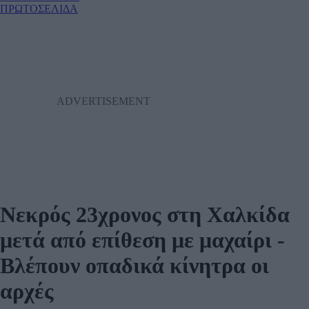
ΠΡΩΤΟΣΕΛΙΔΑ
Νεκρός 23χρονος στη Χαλκίδα
μετά από επίθεση με μαχαίρι -
Βλέπουν οπαδικά κίνητρα οι
αρχές