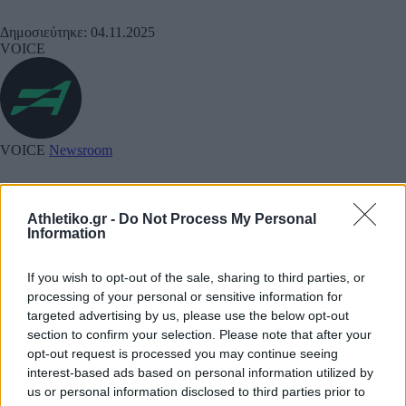
Δημοσιεύτηκε: 04.11.2025
VOICE
VOICE
Newsroom
Athletiko.gr -
Do Not Process My Personal
Information
If you wish to opt-out of the sale, sharing to third parties, or
processing of your personal or sensitive information for
targeted advertising by us, please use the below opt-out
section to confirm your selection. Please note that after your
opt-out request is processed you may continue seeing
interest-based ads based on personal information utilized by
us or personal information disclosed to third parties prior to