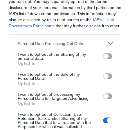
Μην χάνεις είδηση.
Βάλε το
στην Google
your opt-out. You may separately opt-out of the further
disclosure of your personal information by third parties on the
IAB’s list of downstream participants. This information may
also be disclosed by us to third parties on the
IAB’s List of
Downstream Participants
that may further disclose it to other
Σοκαρισμένη είναι η τοπική κοινωνία της Χαλκίδας από τον
third parties.
θάνατο 23χρονου άνδρα και τον σοβαρό τραυματισμό ενός
Please note that this website/app uses one or more Google
Personal Data Processing Opt Outs
ακόμη νεαρού από διαφορετικές επιθέσεις με μαχαίρι που
services and may gather and store information including but
σημειώθηκαν στην πόλη.
not limited to your visit or usage behaviour. You may click to
I want to opt-out of the Sharing of my
personal data.
grant or deny consent to Google and its third-party tags to
Opted In
use your data for below specified purposes in below Google
consent section.
I want to opt-out of the Sale of my
Σύμφωνα με τα όσα αναφέρει ρεπορτάζ της ΕΡΤ, λίγο πριν
Personal Data.
τα μεσάνυχτα της Δευτέρας (3/11) στην οδό Ληλαντίων
Opted In
ομάδα νεαρών
επιτέθηκε
και μαχαίρωσε τον
νεαρό
, ο
I want to opt-out of processing my
οποίος υπέκυψε στα τραύματά του. Το θύμα μεταφέρθηκε
Personal Data for Targeted Advertising.
με ιδιωτικό αγροτικό όχημα στο γενικό νοσοκομείο
Opted In
Χαλκίδας, όπου παρά τις προσπάθειες των γιατρών
I want to opt-out of Collection, Use,
κατέληξε.
Retention, Sale, and/or Sharing of my
Personal Data that Is Unrelated with the
Purposes for which it was collected.