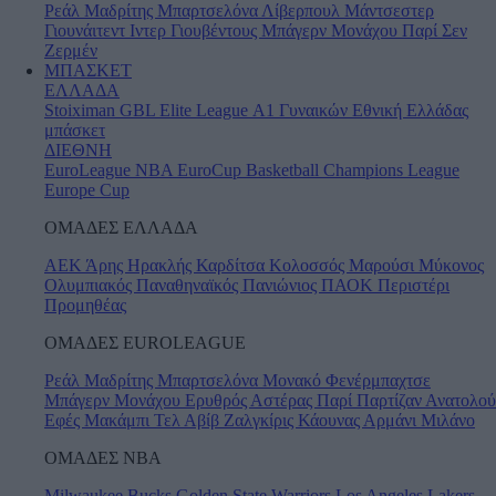
Ρεάλ Μαδρίτης
Μπαρτσελόνα
Λίβερπουλ
Μάντσεστερ
Γιουνάιτεντ
Ιντερ
Γιουβέντους
Μπάγερν Μονάχου
Παρί Σεν
Ζερμέν
ΜΠΑΣΚΕΤ
ΕΛΛΑΔΑ
Stoiximan GBL
Elite League
Α1 Γυναικών
Εθνική Ελλάδας
μπάσκετ
ΔΙΕΘΝΗ
EuroLeague
NBA
EuroCup
Basketball Champions League
Europe Cup
ΟΜΑΔΕΣ ΕΛΛΑΔΑ
ΑΕΚ
Άρης
Ηρακλής
Καρδίτσα
Κολοσσός
Μαρούσι
Μύκονος
Ολυμπιακός
Παναθηναϊκός
Πανιώνιος
ΠΑΟΚ
Περιστέρι
Προμηθέας
ΟΜΑΔΕΣ EUROLEAGUE
Ρεάλ Μαδρίτης
Μπαρτσελόνα
Μονακό
Φενέρμπαχτσε
Μπάγερν Μονάχου
Ερυθρός Αστέρας
Παρί
Παρτίζαν
Ανατολού
Εφές
Μακάμπι Τελ Αβίβ
Ζαλγκίρις Κάουνας
Αρμάνι Μιλάνο
ΟΜΑΔΕΣ ΝΒΑ
Milwaukee Bucks
Golden State Warriors
Los Angeles Lakers