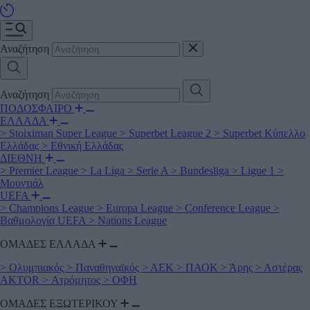
Αναζήτηση
Αναζήτηση
ΠΟΔΟΣΦΑΙΡΟ
ΕΛΛΑΔΑ
>
Stoiximan Super League
>
Superbet League 2
>
Superbet Κύπελλο
Ελλάδας
>
Εθνική Ελλάδας
ΔΙΕΘΝΗ
>
Premier League
>
La Liga
>
Serie A
>
Bundesliga
>
Ligue 1
>
Μουντιάλ
UEFA
>
Champions League
>
Europa League
>
Conference League
>
Βαθμολογία UEFA
>
Nations League
ΟΜΑΔΕΣ ΕΛΛΑΔΑ
>
Ολυμπιακός
>
Παναθηναϊκός
>
ΑΕΚ
>
ΠΑΟΚ
>
Άρης
>
Αστέρας
AKTOR
>
Ατρόμητος
>
ΟΦΗ
ΟΜΑΔΕΣ ΕΞΩΤΕΡΙΚΟΥ