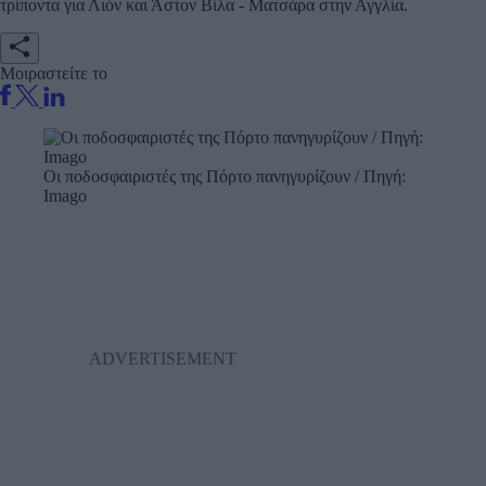
τρίποντα για Λιόν και Άστον Βίλα - Ματσάρα στην Αγγλία.
Μοιραστείτε το
Οι ποδοσφαιριστές της Πόρτο πανηγυρίζουν / Πηγή:
Imago