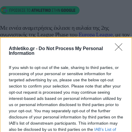
Με εννέα αναμετρήσεις έκλεισε η αυλαία της 2ης
αγωνιστικής της League Phase του
Europa League
, με τον
ΠΑΟΚ να γνωρίζει την ήττα από την Θέλτα με 3-1
.
Athletiko.gr -
Do Not Process My Personal
Information
Τα βρήκε σκούρα η Πόρτο απέναντι στον Ερυθρό Αστέρα.
If you wish to opt-out of the sale, sharing to third parties, or
Ο Γουίλιαμ Γκόμες μ' ένα γρήγορο γκολ στο ένατο λεπτό
processing of your personal or sensitive information for
της έδωσε το προβάδισμα, με τους Σέρβους να φέρνουν το
targeted advertising by us, please use the below opt-out
ματς στα ίσια στο 33' με τον Κοστόφ. Πίεσαν αφόρητα οι
section to confirm your selection. Please note that after your
Πορτογάλοι και στο 90' λυτρώθηκαν με γκολ του Μόρα.
opt-out request is processed you may continue seeing
interest-based ads based on personal information utilized by
us or personal information disclosed to third parties prior to
Με την Νότιγχαμ Φόρεστ να γνωρίζει την ήττα με 3-2 από
your opt-out. You may separately opt-out of the further
την Μίντιλαντ στο νησί. Βρέθηκε πίσω στο σκορ από πολύ
disclosure of your personal information by third parties on the
νωρίς, όταν η Μίντιλαντ σκόραρε στο 18' με τον Ντιαό.
IAB’s list of downstream participants. This information may
Ωστόσο απάντησε άμεσα, τέσσερα λεπτά μετά με σκόρερ
also be disclosed by us to third parties on the
IAB’s List of