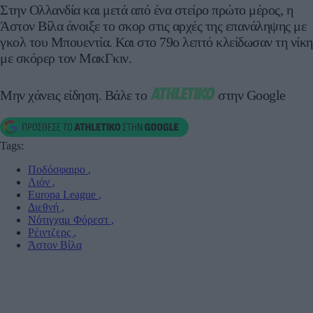
Στην Ολλανδία και μετά από ένα στείρο πρώτο μέρος, η
Άστον Βίλα άνοιξε το σκορ στις αρχές της επανάληψης με
γκολ του Μπουεντία. Και στο 79ο λεπτό κλείδωσαν τη νίκη
με σκόρερ τον ΜακΓκιν.
Μην χάνεις είδηση.
Βάλε το
στην Google
Tags:
Ποδόσφαιρο
,
Λιόν
,
Europa League
,
Διεθνή
,
Νότιγχαμ Φόρεστ
,
Ρέιντζερς
,
Άστον Βίλα