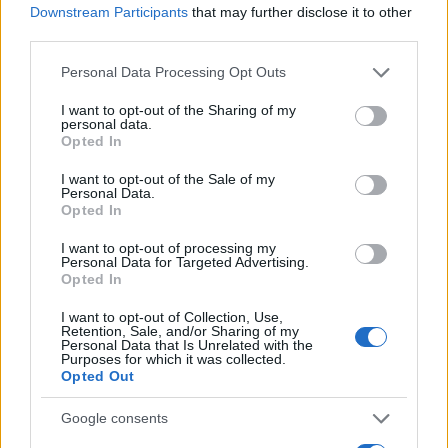
τον Ντόι. Δεν το χάρηκε για πολύ, με τους Δανούς να
Downstream Participants
that may further disclose it to other
παίρνουν ξανά το προβάδισμα με σκόρερ τον Σόρενσεν στο
third parties.
24'. Στο 89' ο Μπίσκοφ έκανε το 1-3 με τους Άγγλους να
Please note that this website/app uses one or more Google
Personal Data Processing Opt Outs
μειώνουν με τον Γκιμπς Γουάιτ στη τελευταία φάση του
services and may gather and store information including but
ματς.
not limited to your visit or usage behaviour. You may click to
I want to opt-out of the Sharing of my
personal data.
grant or deny consent to Google and its third-party tags to
Opted In
use your data for below specified purposes in below Google
consent section.
I want to opt-out of the Sale of my
Personal Data.
Opted In
Η Βασιλεία άνοιξε το σκορ κόντρα στην Στουτγκάρδη με
γκολ του Αγιέτι στο τρίτο μόλις λεπτό και στο 84' καθάρισε
I want to opt-out of processing my
το ματς με σκόρερ τον Μπροσίνσκι, επικρατώντας με 2-0.
Personal Data for Targeted Advertising.
Opted In
Η Λυών πήρε το προβάδισμα στο σκορ με γκολ του
I want to opt-out of Collection, Use,
Retention, Sale, and/or Sharing of my
Σατριάνο στο 11ο λεπτό. Με την έναρξη της επανάληψης
Personal Data that Is Unrelated with the
Purposes for which it was collected.
πίεσε και στο 57' διπλασίασε τα τέρματά της με σκόρερ τον
Opted Out
Κλάιφερτ.
Google consents