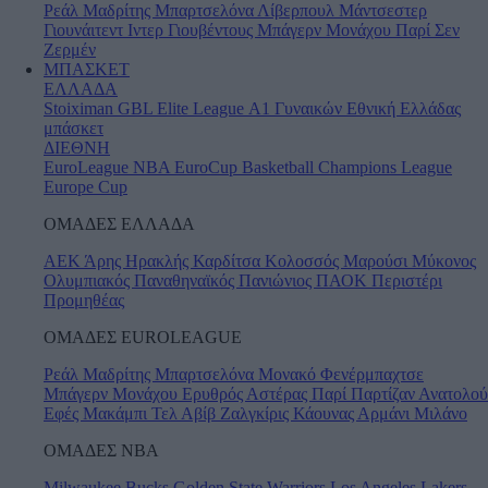
Ρεάλ Μαδρίτης
Μπαρτσελόνα
Λίβερπουλ
Μάντσεστερ
Γιουνάιτεντ
Ιντερ
Γιουβέντους
Μπάγερν Μονάχου
Παρί Σεν
Ζερμέν
ΜΠΑΣΚΕΤ
ΕΛΛΑΔΑ
Stoiximan GBL
Elite League
Α1 Γυναικών
Εθνική Ελλάδας
μπάσκετ
ΔΙΕΘΝΗ
EuroLeague
NBA
EuroCup
Basketball Champions League
Europe Cup
ΟΜΑΔΕΣ ΕΛΛΑΔΑ
ΑΕΚ
Άρης
Ηρακλής
Καρδίτσα
Κολοσσός
Μαρούσι
Μύκονος
Ολυμπιακός
Παναθηναϊκός
Πανιώνιος
ΠΑΟΚ
Περιστέρι
Προμηθέας
ΟΜΑΔΕΣ EUROLEAGUE
Ρεάλ Μαδρίτης
Μπαρτσελόνα
Μονακό
Φενέρμπαχτσε
Μπάγερν Μονάχου
Ερυθρός Αστέρας
Παρί
Παρτίζαν
Ανατολού
Εφές
Μακάμπι Τελ Αβίβ
Ζαλγκίρις Κάουνας
Αρμάνι Μιλάνο
ΟΜΑΔΕΣ ΝΒΑ
Milwaukee Bucks
Golden State Warriors
Los Angeles Lakers