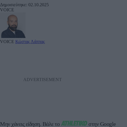
Δημοσιεύτηκε: 02.10.2025
VOICE
VOICE
Κώστας Λάππας
Μην χάνεις είδηση.
Βάλε το
στην Google