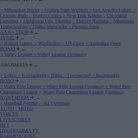
>
Milwaukee Bucks
>
Golden State Warriors
>
Los Angeles Lakers
>
Chicago Bulls
>
Boston Celtics
>
New York Knicks
>
Cleveland
Cavaliers
>
Oklahoma City Thunder
>
Denver Nuggets
>
Minnesota
Timberwolves
>
Dallas Mavericks
>
Phoenix Suns
ΑΛΛΑ ΣΠΟΡ
ΤΕΝΙΣ
>
Roland Garros
>
Wimbledon
>
US Open
>
Australian Open
ΒΟΛΕΪ
>
Volley League
>
Volley League Γυναικών
ΑΘΛΗΜΑΤΑ
>
Στίβος
>
Κολύμβηση
>
Πάλη
>
Γυμναστική
>
Κωπηλασία
ΠΟΛΟ
>
Water Polo League
>
Water Polo League Γυναικών
>
Water Polo
Champions League
>
Water Polo Champions League Γυναικών
ΧΑΝΤΜΠΟΛ
>
Handball Premier
>
Α1 Γυναικών
AUTO - MOTO
VOICES
LIVESCORES
BET
ΠΡΟΓΡΑΜΜΑ TV
ΒΑΘΜΟΛΟΓΙΕΣ