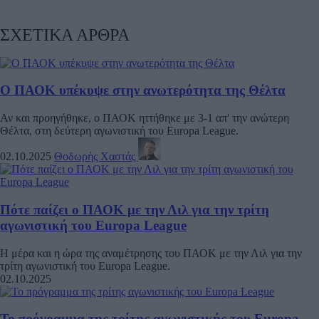
ΣΧΕΤΙΚΑ ΑΡΘΡΑ
Ο ΠΑΟΚ υπέκυψε στην ανωτερότητα της Θέλτα
Αν και προηγήθηκε, ο ΠΑΟΚ ηττήθηκε με 3-1 απ' την ανώτερη
Θέλτα, στη δεύτερη αγωνιστική του Europa League.
02.10.2025
Θοδωρής Χαστάς
Πότε παίζει ο ΠΑΟΚ με την Λιλ για την τρίτη
αγωνιστική του Europa League
Η μέρα και η ώρα της αναμέτρησης του ΠΑΟΚ με την Λιλ για την
τρίτη αγωνιστική του Europa League.
02.10.2025
Το πρόγραμμα της τρίτης αγωνιστικής του Europa