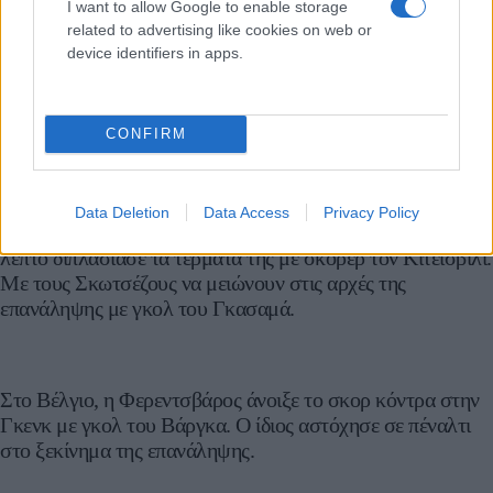
I want to allow Google to enable storage
Καταπληκτικό ματς ανάμεσα σε Μακάμπι Τελ Αβίβ και
related to advertising like cookies on web or
Ντιναμό Ζάγκρεμπ. Οι Ισραηλινοί προηγήθηκαν με γκολ
device identifiers in apps.
του Φαρχί, αλλά οι Κροάτες έφεραν τούμπα το ματς με
γκολ του Λίσιτσα στο 16' και του Λιούμπισιτς στο 19'. Ο
ίδιος σκόραρε στο 72' και καθάρισε το ματς για την
CONFIRM
Ντιναμό.
Η Στουρμ Γκρατς άνοιξε το σκορ στο έβδομο μόλις λεπτό
Data Deletion
Data Access
Privacy Policy
με γκολ του Χόρβατ απέναντι στην Ρέιντζερς. Και στο 35ο
λεπτό διπλασίασε τα τέρματά της με σκόρερ τον Κιτεϊσβίλι.
Με τους Σκωτσέζους να μειώνουν στις αρχές της
επανάληψης με γκολ του Γκασαμά.
Στο Βέλγιο, η Φερεντσβάρος άνοιξε το σκορ κόντρα στην
Γκενκ με γκολ του Βάργκα. Ο ίδιος αστόχησε σε πέναλτι
στο ξεκίνημα της επανάληψης.