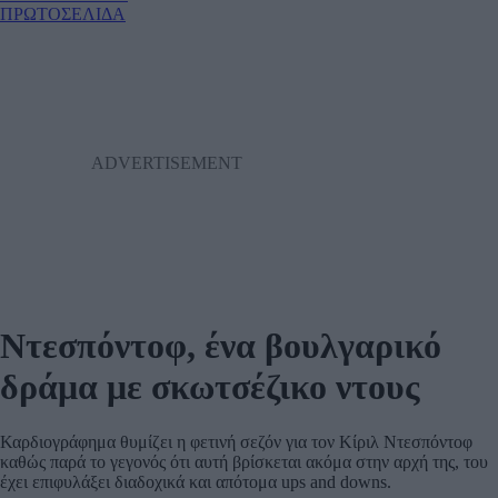
ΠΡΩΤΟΣΕΛΙΔΑ
Ντεσπόντοφ, ένα βουλγαρικό
δράμα με σκωτσέζικο ντους
Καρδιογράφημα θυμίζει η φετινή σεζόν για τον Κίριλ Ντεσπόντοφ
καθώς παρά το γεγονός ότι αυτή βρίσκεται ακόμα στην αρχή της, του
έχει επιφυλάξει διαδοχικά και απότομα ups and downs.