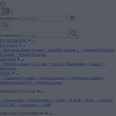
Αναζήτηση
Αναζήτηση
ΠΟΔΟΣΦΑΙΡΟ
ΕΛΛΑΔΑ
>
Stoiximan Super League
>
Superbet League 2
>
Superbet Κύπελλο
Ελλάδας
>
Εθνική Ελλάδας
ΔΙΕΘΝΗ
>
Premier League
>
La Liga
>
Serie A
>
Bundesliga
>
Ligue 1
>
Μουντιάλ
UEFA
>
Champions League
>
Europa League
>
Conference League
>
Βαθμολογία UEFA
>
Nations League
ΟΜΑΔΕΣ ΕΛΛΑΔΑ
>
Ολυμπιακός
>
Παναθηναϊκός
>
ΑΕΚ
>
ΠΑΟΚ
>
Άρης
>
Αστέρας
AKTOR
>
Ατρόμητος
>
ΟΦΗ
ΟΜΑΔΕΣ ΕΞΩΤΕΡΙΚΟΥ