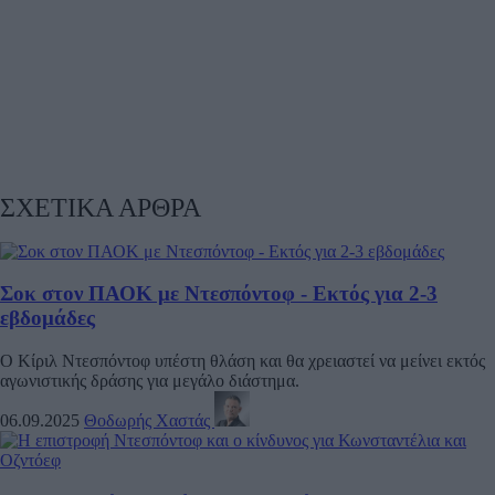
ΣΧΕΤΙΚΑ ΑΡΘΡΑ
Σοκ στον ΠΑΟΚ με Ντεσπόντοφ - Εκτός για 2-3
εβδομάδες
Ο Κίριλ Ντεσπόντοφ υπέστη θλάση και θα χρειαστεί να μείνει εκτός
αγωνιστικής δράσης για μεγάλο διάστημα.
06.09.2025
Θοδωρής Χαστάς