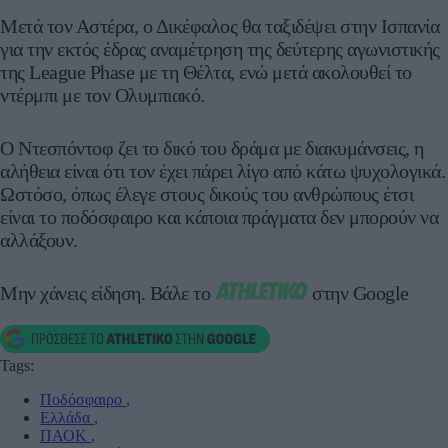
Μετά τον Αστέρα, ο Δικέφαλος θα ταξιδέψει στην Ισπανία
για την εκτός έδρας αναμέτρηση της δεύτερης αγωνιστικής
της League Phase με τη Θέλτα, ενώ μετά ακολουθεί το
ντέρμπι με τον Ολυμπιακό.
Ο Ντεσπόντοφ ζει το δικό του δράμα με διακυμάνσεις, η
αλήθεια είναι ότι τον έχει πάρει λίγο από κάτω ψυχολογικά.
Ωστόσο, όπως έλεγε στους δικούς του ανθρώπους έτσι
είναι το ποδόσφαιρο και κάποια πράγματα δεν μπορούν να
αλλάξουν.
Μην χάνεις είδηση.
Βάλε το
στην Google
Tags:
Ποδόσφαιρο
,
Ελλάδα
,
ΠΑΟΚ
,