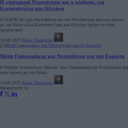
Η επιστροφή Ντεσπόντοφ και ο κίνδυνος για
Κωνσταντέλια και Οζντόεφ
Ο ΠΑΟΚ θα έχει στη διάθεση του τον Ντεσπόντοφ για τους αγώνες
με την Ριέκα αλλά Κωνσταντέλιας και Οζντόεφ πρέπει να είναι
προσεκτικοί.
16.08.2025
Νίκος Τοσκίτσης
Μέσα Γιακουμάκης και Ντεσπόντοφ για την Ευρώπη
Ο Ραζβάν Λουτσέσκου δήλωσε τους Γιακουμάκη και Ντεσπόντοφ για
τους αγώνες με την Ριέκα.
15.08.2025
Νίκος Τοσκίτσης
Μοιραστείτε το