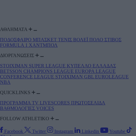
ΑΘΛΗΜΑΤΑ
ΠΟΔΟΣΦΑΙΡΟ
ΜΠΑΣΚΕΤ
ΤΕΝΙΣ
ΒΟΛΕΪ
ΠΟΛΟ
ΣΤΙΒΟΣ
FORMULA 1
ΧΑΝΤΜΠΟΛ
ΔΙΟΡΓΑΝΩΣΕΙΣ
STOIXIMAN SUPER LEAGUE
ΚΥΠΕΛΛΟ ΕΛΛΑΔΑΣ
BETSSON
CHAMPIONS LEAGUE
EUROPA LEAGUE
CONFERENCE LEAGUE
STOIXIMAN GBL
EUROLEAGUE
NBA
QUICKLINKS
ΠΡΟΓΡΑΜΜΑ TV
LIVESCORES
ΠΡΩΤΟΣΕΛΙΔΑ
ΒΑΘΜΟΛΟΓΙΕΣ
VOICES
FOLLOW ATHLETIKO
Facebook
Twitter
Instagram
Linkedin
Youtube