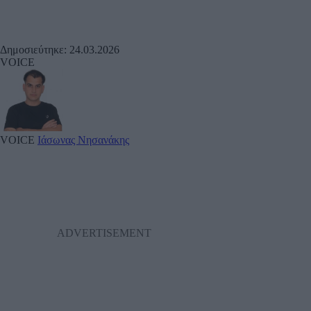
Δημοσιεύτηκε: 24.03.2026
VOICE
VOICE
Ιάσωνας Νησανάκης