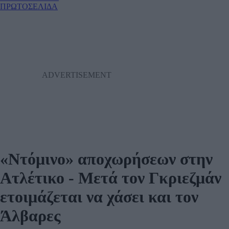
ΠΡΩΤΟΣΕΛΙΔΑ
«Ντόμινο» αποχωρήσεων στην
Ατλέτικο - Mετά τον Γκριεζμάν
ετοιμάζεται να χάσει και τον
Άλβαρες