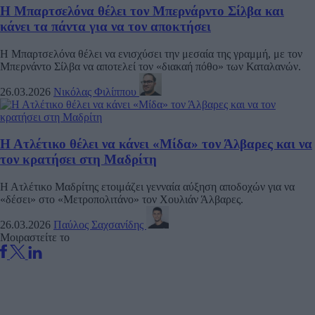
Η Μπαρτσελόνα θέλει τον Μπερνάρντο Σίλβα και
κάνει τα πάντα για να τον αποκτήσει
H Mπαρτσελόνα θέλει να ενισχύσει την μεσαία της γραμμή, με τον
Μπερνάντο Σίλβα να αποτελεί τον «διακαή πόθο» των Καταλανών.
26.03.2026
Νικόλας Φιλίππου
Η Ατλέτικο θέλει να κάνει «Μίδα» τον Άλβαρες και να
τον κρατήσει στη Μαδρίτη
Η Ατλέτικο Μαδρίτης ετοιμάζει γενναία αύξηση αποδοχών για να
«δέσει» στο «Μετροπολιτάνο» τον Χουλιάν Άλβαρες.
26.03.2026
Παύλος Σαχσανίδης
Μοιραστείτε το