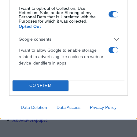
επανεκλογή του
, ως πρόεδρος της Μπαρτσελόνα, θα
I want to opt-out of Collection, Use,
κινηθεί πολύ δυναμικά στην μεταγραφική αγορά, κάτι που
Retention, Sale, and/or Sharing of my
φαίνεται από το γεγονός πως στοχεύει σε δίδυμο
Personal Data that Is Unrelated with the
Purposes for which it was collected.
Λεβαντόφσκι-Άλβαρες για την κορυφή της επίθεσης.
Opted Out
Google consents
Μην χάνεις είδηση.
Βάλε το
στην Google
I want to allow Google to enable storage
related to advertising like cookies on web or
device identifiers in apps.
Tags:
Ποδόσφαιρο
,
CONFIRM
Ατλέτικο Μαδρίτης
,
Μπαρτσελόνα ποδόσφαιρο
,
La Liga
,
Αντουάν Γκριεζμάν
,
Data Deletion
Data Access
Privacy Policy
Διεθνή
,
Μπαρτσελόνα
,
Χουλιάν Άλβαρες