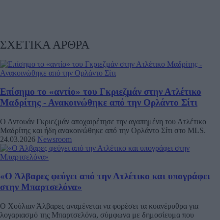
ΣΧΕΤΙΚΑ ΑΡΘΡΑ
Επίσημο το «αντίο» του Γκριεζμάν στην Ατλέτικο
Μαδρίτης - Ανακοινώθηκε από την Ορλάντο Σίτι
Ο Αντουάν Γκριεζμάν αποχαιρέτησε την αγαπημένη του Ατλέτικο
Μαδρίτης και ήδη ανακοινώθηκε από την Ορλάντο Σίτι στο MLS.
24.03.2026
Newsroom
«Ο Άλβαρες φεύγει από την Ατλέτικο και υπογράφει
στην Μπαρτσελόνα»
Ο Χούλιαν Άλβαρες αναμένεται να φορέσει τα κυανέρυθρα για
λογαριασμό της Μπαρτσελόνα, σύμφωνα με δημοσίευμα που