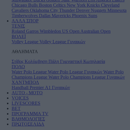
Chicago Bulls
Boston Celtics
New York Knicks
Cleveland
Cavaliers
Oklahoma City Thunder
Denver Nuggets
Minnesota
Timberwolves
Dallas Mavericks
Phoenix Suns
ΑΛΛΑ ΣΠΟΡ
ΤΕΝΙΣ
Roland Garros
Wimbledon
US Open
Australian Open
ΒΟΛΕΪ
Volley League
Volley League Γυναικών
ΑΘΛΗΜΑΤΑ
Στίβος
Κολύμβηση
Πάλη
Γυμναστική
Κωπηλασία
ΠΟΛΟ
Water Polo League
Water Polo League Γυναικών
Water Polo
Champions League
Water Polo Champions League Γυναικών
ΧΑΝΤΜΠΟΛ
Handball Premier
Α1 Γυναικών
AUTO - MOTO
VOICES
LIVESCORES
BET
ΠΡΟΓΡΑΜΜΑ TV
ΒΑΘΜΟΛΟΓΙΕΣ
ΠΡΩΤΟΣΕΛΙΔΑ