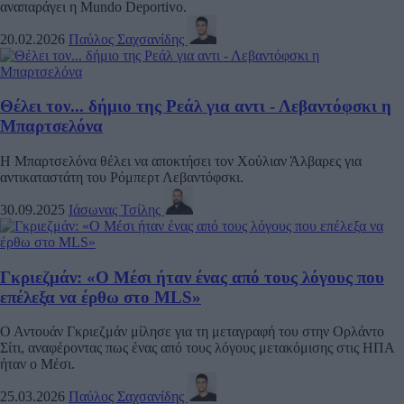
αναπαράγει η Mundo Deportivo.
20.02.2026
Παύλος Σαχσανίδης
Θέλει τον... δήμιο της Ρεάλ για αντι - Λεβαντόφσκι η
Μπαρτσελόνα
Η Μπαρτσελόνα θέλει να αποκτήσει τον Χούλιαν Άλβαρες για
αντικαταστάτη του Ρόμπερτ Λεβαντόφσκι.
30.09.2025
Ιάσωνας Τσίλης
Γκριεζμάν: «Ο Μέσι ήταν ένας από τους λόγους που
επέλεξα να έρθω στο MLS»
Ο Αντουάν Γκριεζμάν μίλησε για τη μεταγραφή του στην Ορλάντο
Σίτι, αναφέροντας πως ένας από τους λόγους μετακόμισης στις ΗΠΑ
ήταν ο Μέσι.
25.03.2026
Παύλος Σαχσανίδης