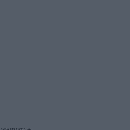
ΑΘΛΗΜΑΤΑ