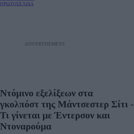
ΠΡΩΤΟΣΕΛΙΔΑ
Ντόμινο εξελίξεων στα
γκολπόστ της Μάντσεστερ Σίτι -
Τι γίνεται με Έντερσον και
Ντοναρούμα