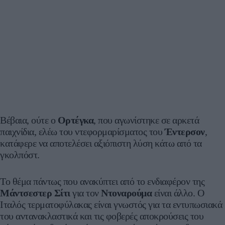
Βέβαια, ούτε ο
Ορτέγκα
, που αγωνίστηκε σε αρκετά
παιχνίδια, ελέω του ντεφορμαρίσματος του
Έντερσον
,
κατάφερε να αποτελέσει αξιόπιστη λύση κάτω από τα
γκολπόστ.
Το θέμα πάντως που ανακύπτει από το ενδιαφέρον της
Μάντσεστερ Σίτι
για τον
Ντοναρούμα
είναι άλλο. Ο
Ιταλός τερματοφύλακας είναι γνωστός για τα εντυπωσιακά
του αντανακλαστικά και τις φοβερές αποκρούσεις του