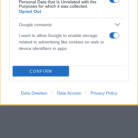
Personal Data that Is Unrelated with the
Βραζιλιάνου γκολκίπερ ήταν ένας από τους λόγους της
Purposes for which it was collected.
πολύ κακής σεζόν που διένυσε την περασμένη αγωνιστική
Opted Out
περίοδο η γαλάζια ομάδα του Μάντσεστερ, με τον
Πεπ
Γκουαρδιόλα
να στέκεται σε ορισμένες δηλώσεις του στα
Google consents
«εύκολα γκολ» που δεχόταν η ομάδα του, «δείχνοντας με
I want to allow Google to enable storage
το δάχτυλο» τον Έντερσον.
related to advertising like cookies on web or
device identifiers in apps.
CONFIRM
Data Deletion
Data Access
Privacy Policy