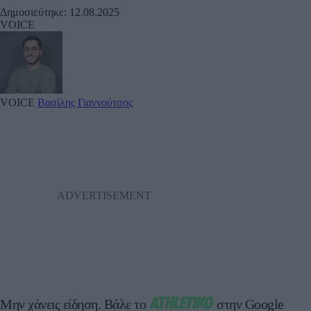
Δημοσιεύτηκε: 12.08.2025
VOICE
VOICE
Βασίλης Γιαννούτσος
Μην χάνεις είδηση.
Βάλε το
στην Google