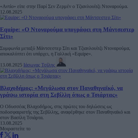
«Αντίο» είπε στην Παρί Σεν Ζερμέν ο Τζιανλουίτζι Ντοναρούμα.
12.08.2025
Equipe: «Ο Ντοναρούμα υπογράφει στη Μάντσεστερ
Σίτι»
Συμφωνία μεταξύ Μάντσεστερ Σίτι και Τζιανλουίτζι Ντοναρούμα,
αποκαλύπτει ότι υπάρχει, η Γαλλική «Equipe».
13.08.2025
Ιάσωνας Τσίλης
Βλαχοδήμος: «Μεγάλωσα στον Παναθηναϊκό, να
γράψω ιστορία στη Σεβίλλη όπως ο Τσιάρτας»
Ο Οδυσσέας Βλαχοδήμος, στις πρώτες του δηλώσεις ως
ποδοσφαιριστής της Σεβίλλης, αναφέρθηκε στον Παναθηναϊκό και
στον Βασίλη Τσιάρτα.
13.08.2025
Μοιραστείτε το