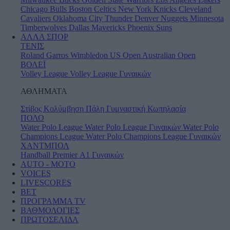
Chicago Bulls
Boston Celtics
New York Knicks
Cleveland
Cavaliers
Oklahoma City Thunder
Denver Nuggets
Minnesota
Timberwolves
Dallas Mavericks
Phoenix Suns
ΑΛΛΑ ΣΠΟΡ
ΤΕΝΙΣ
Roland Garros
Wimbledon
US Open
Australian Open
ΒΟΛΕΪ
Volley League
Volley League Γυναικών
ΑΘΛΗΜΑΤΑ
Στίβος
Κολύμβηση
Πάλη
Γυμναστική
Κωπηλασία
ΠΟΛΟ
Water Polo League
Water Polo League Γυναικών
Water Polo
Champions League
Water Polo Champions League Γυναικών
ΧΑΝΤΜΠΟΛ
Handball Premier
Α1 Γυναικών
AUTO - MOTO
VOICES
LIVESCORES
BET
ΠΡΟΓΡΑΜΜΑ TV
ΒΑΘΜΟΛΟΓΙΕΣ
ΠΡΩΤΟΣΕΛΙΔΑ