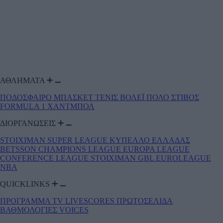
ΑΘΛΗΜΑΤΑ
ΠΟΔΟΣΦΑΙΡΟ
ΜΠΑΣΚΕΤ
ΤΕΝΙΣ
ΒΟΛΕΪ
ΠΟΛΟ
ΣΤΙΒΟΣ
FORMULA 1
ΧΑΝΤΜΠΟΛ
ΔΙΟΡΓΑΝΩΣΕΙΣ
STOIXIMAN SUPER LEAGUE
ΚΥΠΕΛΛΟ ΕΛΛΑΔΑΣ
BETSSON
CHAMPIONS LEAGUE
EUROPA LEAGUE
CONFERENCE LEAGUE
STOIXIMAN GBL
EUROLEAGUE
NBA
QUICKLINKS
ΠΡΟΓΡΑΜΜΑ TV
LIVESCORES
ΠΡΩΤΟΣΕΛΙΔΑ
ΒΑΘΜΟΛΟΓΙΕΣ
VOICES