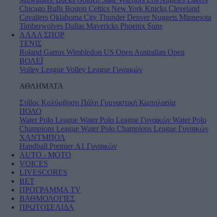
Chicago Bulls
Boston Celtics
New York Knicks
Cleveland
Cavaliers
Oklahoma City Thunder
Denver Nuggets
Minnesota
Timberwolves
Dallas Mavericks
Phoenix Suns
ΑΛΛΑ ΣΠΟΡ
ΤΕΝΙΣ
Roland Garros
Wimbledon
US Open
Australian Open
ΒΟΛΕΪ
Volley League
Volley League Γυναικών
ΑΘΛΗΜΑΤΑ
Στίβος
Κολύμβηση
Πάλη
Γυμναστική
Κωπηλασία
ΠΟΛΟ
Water Polo League
Water Polo League Γυναικών
Water Polo
Champions League
Water Polo Champions League Γυναικών
ΧΑΝΤΜΠΟΛ
Handball Premier
Α1 Γυναικών
AUTO - MOTO
VOICES
LIVESCORES
BET
ΠΡΟΓΡΑΜΜΑ TV
ΒΑΘΜΟΛΟΓΙΕΣ
ΠΡΩΤΟΣΕΛΙΔΑ