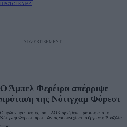
ΠΡΩΤΟΣΕΛΙΔΑ
Ο Άμπελ Φερέιρα απέρριψε
πρόταση της Νότιγχαμ Φόρεστ
Ο πρώην προπονητής του ΠΑΟΚ αρνήθηκε πρόταση από τη
Νότιγχαμ Φόρεστ, προτιμώντας να συνεχίσει το έργο στη Βραζιλία.