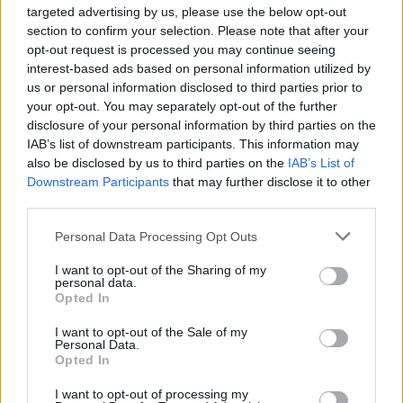
targeted advertising by us, please use the below opt-out
section to confirm your selection. Please note that after your
Σύμφωνα με πληροφορίες του
ESPN
, ο Πορτογάλος
opt-out request is processed you may continue seeing
τεχνικός, που άφησε έντονο το αποτύπωμά του
στον
interest-based ads based on personal information utilized by
ΠΑΟΚ
τη διετία 2019–2020 και στη συνέχεια εκτόξευσε
us or personal information disclosed to third parties prior to
την
Παλμέιρας
κατακτώντας
10 τρόπαια
, προτίμησε να
your opt-out. You may separately opt-out of the further
παραμείνει στη Βραζιλία, απορρίπτοντας την πρόταση της
disclosure of your personal information by third parties on the
Premier League.
IAB’s list of downstream participants. This information may
also be disclosed by us to third parties on the
IAB’s List of
Downstream Participants
that may further disclose it to other
Όπως αναφέρει το ρεπορτάζ, ο
Φερέιρα θεωρεί «σπίτι»
third parties.
του την Παλμέιρας
και έχει ήδη συμφωνήσει προφορικά
να επεκτείνει τη συνεργασία του έως το
2027
, συνεχίζοντας
Please note that this website/app uses one or more Google
Personal Data Processing Opt Outs
να γράφει ιστορία με τον βραζιλιάνικο σύλλογο.
services and may gather and store information including but
not limited to your visit or usage behaviour. You may click to
I want to opt-out of the Sharing of my
personal data.
grant or deny consent to Google and its third-party tags to
Opted In
use your data for below specified purposes in below Google
🚨 ATENÇÃO! ⚠️
consent section.
I want to opt-out of the Sale of my
Personal Data.
Opted In
Abel Ferreira rejeitou uma proposta
I want to opt-out of processing my
do Nottingham Forest, da Inglaterra,