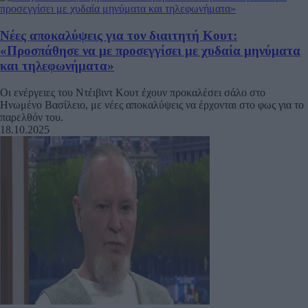
Νέες αποκαλύψεις για τον διαιτητή Κουτ:
«Προσπάθησε να με προσεγγίσει με χυδαία μηνύματα
και τηλεφωνήματα»
Οι ενέργειες του Ντέιβιντ Κουτ έχουν προκαλέσει σάλο στο
Ηνωμένο Βασίλειο, με νέες αποκαλύψεις να έρχονται στο φως για το
παρελθόν του.
18.10.2025