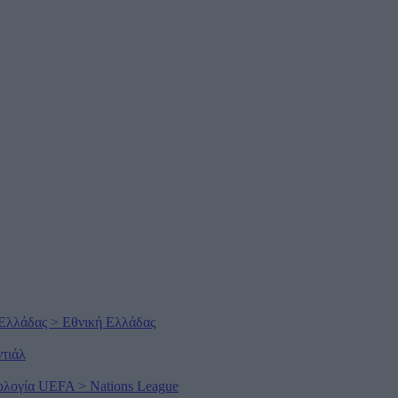
 Ελλάδας
>
Εθνική Ελλάδας
τιάλ
ολογία UEFA
>
Nations League