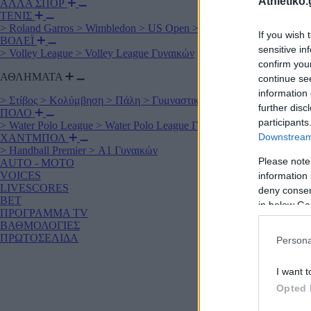
Athletiko.
ΑΛΛΑ ΣΠΟΡ
ΤΕΝΙΣ
>
Roland Garros
>
Wimbledon
>
US Open
>
Australian Open
If you wish 
ΒΟΛΕΪ
sensitive in
>
Volley League
>
Volley League Γυναικών
confirm you
ΑΘΛΗΜΑΤΑ
continue se
information 
>
Στίβος
>
Κολύμβηση
>
Πάλη
>
Γυμναστική
>
Κωπηλασία
further disc
ΠΟΛΟ
participants
>
Water Polo League
>
Water Polo League Γυναικών
>
Water Polo C
Downstream 
ΧΑΝΤΜΠΟΛ
>
Handball Premier
>
Α1 Γυναικών
Please note
AUTO - MOTO
VOICES
information 
LIVESCORES
deny consent
BET
in below Go
ΠΡΟΓΡΑΜΜΑ TV
ΒΑΘΜΟΛΟΓΙΕΣ
ΠΡΩΤΟΣΕΛΙΔΑ
Persona
I want t
Opted 