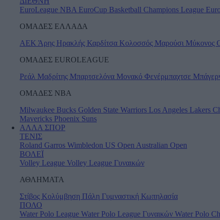
ΔΙΕΘΝΗ
EuroLeague
NBA
EuroCup
Basketball Champions League
Eur
ΟΜΑΔΕΣ ΕΛΛΑΔΑ
ΑΕΚ
Άρης
Ηρακλής
Καρδίτσα
Κολοσσός
Μαρούσι
Μύκονος
ΟΜΑΔΕΣ EUROLEAGUE
Ρεάλ Μαδρίτης
Μπαρτσελόνα
Μονακό
Φενέρμπαχτσε
Μπάγερ
ΟΜΑΔΕΣ ΝΒΑ
Milwaukee Bucks
Golden State Warriors
Los Angeles Lakers
Ch
Mavericks
Phoenix Suns
ΑΛΛΑ ΣΠΟΡ
ΤΕΝΙΣ
Roland Garros
Wimbledon
US Open
Australian Open
ΒΟΛΕΪ
Volley League
Volley League Γυναικών
ΑΘΛΗΜΑΤΑ
Στίβος
Κολύμβηση
Πάλη
Γυμναστική
Κωπηλασία
ΠΟΛΟ
Water Polo League
Water Polo League Γυναικών
Water Polo C