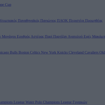
ope Cup
Ολυμπιακός
Παναθηναϊκός
Πανιώνιος
ΠΑΟΚ
Περιστέρι
Προμηθέας
ν Μονάχου
Ερυθρός Αστέρας
Παρί
Παρτίζαν
Ανατολού Εφές
Μακάμπ
icago Bulls
Boston Celtics
New York Knicks
Cleveland Cavaliers
Okl
hampions League
Water Polo Champions League Γυναικών