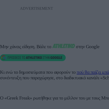
Μην χάνεις είδηση.
Βάλε το
στην Google
Κι ενώ τα δημοσιεύματα που αφορούν το
πού θα παίζει μπ
συνέντευξη που παραχώρησε, στο διαδικτυακό κανάλι «Sc
Ο «Greek Freak» ρωτήθηκε για το μέλλον του με τους Μ