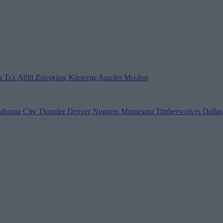
ι Τελ Αβίβ
Ζαλγκίρις Κάουνας
Αρμάνι Μιλάνο
ahoma City Thunder
Denver Nuggets
Minnesota Timberwolves
Dallas