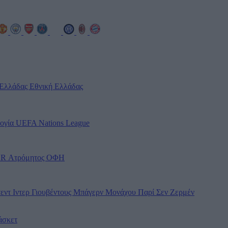
 Ελλάδας
Εθνική Ελλάδας
ογία UEFA
Nations League
OR
Ατρόμητος
ΟΦΗ
τεντ
Ιντερ
Γιουβέντους
Μπάγερν Μονάχου
Παρί Σεν Ζερμέν
άσκετ