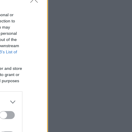
sonal or
ection to
ou may
 personal
out of the
 downstream
B’s List of
er and store
to grant or
ed purposes