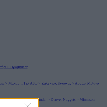
τέρι
>
Προμηθέας
φές
>
Μακάμπι Τελ Αβίβ
>
Ζαλγκίρις Κάουνας
>
Αρμάνι Μιλάνο
iers
>
Oklahoma City Thunder
>
Denver Nuggets
>
Minnesota