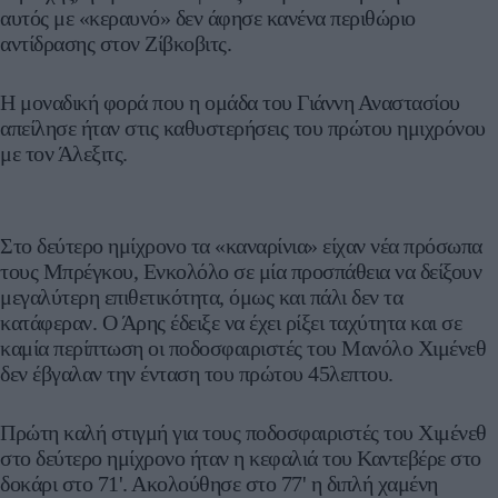
αυτός με «κεραυνό» δεν άφησε κανένα περιθώριο
αντίδρασης στον Ζίβκοβιτς.
Η μοναδική φορά που η ομάδα του Γιάννη Αναστασίου
απείλησε ήταν στις καθυστερήσεις του πρώτου ημιχρόνου
με τον Άλεξιτς.
Στο δεύτερο ημίχρονο τα «καναρίνια» είχαν νέα πρόσωπα
τους Μπρέγκου, Ενκολόλο σε μία προσπάθεια να δείξουν
μεγαλύτερη επιθετικότητα, όμως και πάλι δεν τα
κατάφεραν. Ο Άρης έδειξε να έχει ρίξει ταχύτητα και σε
καμία περίπτωση οι ποδοσφαιριστές του Μανόλο Χιμένεθ
δεν έβγαλαν την ένταση του πρώτου 45λεπτου.
Πρώτη καλή στιγμή για τους ποδοσφαιριστές του Χιμένεθ
στο δεύτερο ημίχρονο ήταν η κεφαλιά του Καντεβέρε στο
δοκάρι στο 71'. Ακολούθησε στο 77' η διπλή χαμένη