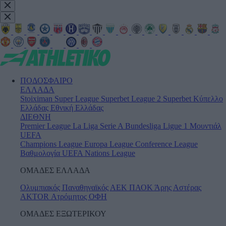
ΠΟΔΟΣΦΑΙΡΟ
ΕΛΛΑΔΑ
Stoiximan Super League
Superbet League 2
Superbet Κύπελλο
Ελλάδας
Εθνική Ελλάδας
ΔΙΕΘΝΗ
Premier League
La Liga
Serie A
Bundesliga
Ligue 1
Μουντιάλ
UEFA
Champions League
Europa League
Conference League
Βαθμολογία UEFA
Nations League
ΟΜΑΔΕΣ ΕΛΛΑΔΑ
Ολυμπιακός
Παναθηναϊκός
ΑΕΚ
ΠΑΟΚ
Άρης
Αστέρας
AKTOR
Ατρόμητος
ΟΦΗ
ΟΜΑΔΕΣ ΕΞΩΤΕΡΙΚΟΥ