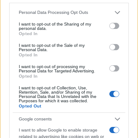
third parties.
υποδέχτηκαν την Τρίτη (06/01) τον Παναιτωλικό στο
«Κλεάνθης Βικελίδης» με φόντο την πρόκριση στους «8»
Please note that this website/app uses one or more Google
Personal Data Processing Opt Outs
του
Κυπέλλου Ελλάδας
και πήραν στα χέρια τους το
services and may gather and store information including but
εισιτήριο έπειτα από την επικράτηση με 2-0.
not limited to your visit or usage behaviour. You may click to
I want to opt-out of the Sharing of my
personal data.
grant or deny consent to Google and its third-party tags to
Opted In
use your data for below specified purposes in below Google
consent section.
I want to opt-out of the Sale of my
Την επόμενη εβδομάδα στην Αθήνα οι «κίτρινοι» θα
Personal Data.
Opted In
αντιμετωπίσουν τον Παναθηναϊκό στο ματς των
προημιτελικών.
I want to opt-out of processing my
Personal Data for Targeted Advertising.
Opted In
Οι ποδοσφαιριστές του Μανόλο Χιμένεθ έπιασαν
ικανοποιητική απόδοση μόνο στο πρώτο 45λεπτο, οπότε
I want to opt-out of Collection, Use,
Retention, Sale, and/or Sharing of my
βρήκαν δίχτυα δύο φορές με Μορόν, Ράτσιτς απέναντι
Personal Data that Is Unrelated with the
στην ομάδα του Αγρινίου που είχε παθητικό ρόλο και δεν
Purposes for which it was collected.
Opted Out
απείλησε.
Google consents
I want to allow Google to enable storage
Στο δεύτερο 45λεπτο ο Άρης έριξε ταχύτητα και παρότι είχε
related to advertising like cookies on web or