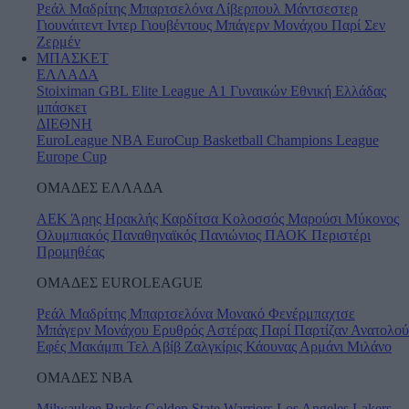
Ρεάλ Μαδρίτης
Μπαρτσελόνα
Λίβερπουλ
Μάντσεστερ
Γιουνάιτεντ
Ιντερ
Γιουβέντους
Μπάγερν Μονάχου
Παρί Σεν
Ζερμέν
ΜΠΑΣΚΕΤ
ΕΛΛΑΔΑ
Stoiximan GBL
Elite League
Α1 Γυναικών
Εθνική Ελλάδας
μπάσκετ
ΔΙΕΘΝΗ
EuroLeague
NBA
EuroCup
Basketball Champions League
Europe Cup
ΟΜΑΔΕΣ ΕΛΛΑΔΑ
ΑΕΚ
Άρης
Ηρακλής
Καρδίτσα
Κολοσσός
Μαρούσι
Μύκονος
Ολυμπιακός
Παναθηναϊκός
Πανιώνιος
ΠΑΟΚ
Περιστέρι
Προμηθέας
ΟΜΑΔΕΣ EUROLEAGUE
Ρεάλ Μαδρίτης
Μπαρτσελόνα
Μονακό
Φενέρμπαχτσε
Μπάγερν Μονάχου
Ερυθρός Αστέρας
Παρί
Παρτίζαν
Ανατολού
Εφές
Μακάμπι Τελ Αβίβ
Ζαλγκίρις Κάουνας
Αρμάνι Μιλάνο
ΟΜΑΔΕΣ ΝΒΑ
Milwaukee Bucks
Golden State Warriors
Los Angeles Lakers