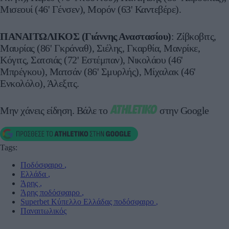
Μισεουί (46' Γένσεν), Μορόν (63' Καντεβέρε).
ΠΑΝΑΙΤΩΛΙΚΟΣ (Γιάννης Αναστασίου)
: Ζίβκοβιτς,
Μαυρίας (86' Γκράναθ), Σιέλης, Γκαρθία, Μανρίκε,
Κόγιτς, Σατσιάς (72' Εστέμπαν), Νικολάου (46'
Μπρέγκου), Ματσάν (86' Σμυρλής), Μίχαλακ (46'
Ενκολόλο), Άλεξιτς.
Μην χάνεις είδηση.
Βάλε το
στην Google
Tags:
Ποδόσφαιρο
,
Ελλάδα
,
Άρης
,
Άρης ποδόσφαιρο
,
Superbet Κύπελλο Ελλάδας ποδόσφαιρο
,
Παναιτωλικός