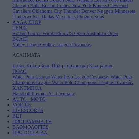
Chicago Bulls
Boston Celtics
New York Knicks
Cleveland
Cavaliers
Oklahoma City Thunder
Denver Nuggets
Minnesota
Timberwolves
Dallas Mavericks
Phoenix Suns
ΑΛΛΑ ΣΠΟΡ
ΤΕΝΙΣ
Roland Garros
Wimbledon
US Open
Australian Open
ΒΟΛΕΪ
Volley League
Volley League Γυναικών
ΑΘΛΗΜΑΤΑ
Στίβος
Κολύμβηση
Πάλη
Γυμναστική
Κωπηλασία
ΠΟΛΟ
Water Polo League
Water Polo League Γυναικών
Water Polo
Champions League
Water Polo Champions League Γυναικών
ΧΑΝΤΜΠΟΛ
Handball Premier
Α1 Γυναικών
AUTO - MOTO
VOICES
LIVESCORES
BET
ΠΡΟΓΡΑΜΜΑ TV
ΒΑΘΜΟΛΟΓΙΕΣ
ΠΡΩΤΟΣΕΛΙΔΑ