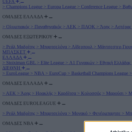
UEFA
>
Champions League
>
Europa League
>
Conference League
>
Βαθ
ΟΜΑΔΕΣ ΕΛΛΑΔΑ
>
Ολυμπιακός
>
Παναθηναϊκός
>
ΑΕΚ
>
ΠΑΟΚ
>
Άρης
>
Αστέρα
ΟΜΑΔΕΣ ΕΞΩΤΕΡΙΚΟΥ
>
Ρεάλ Μαδρίτης
>
Μπαρτσελόνα
>
Λίβερπουλ
>
Μάντσεστερ Γιου
ΜΠΑΣΚΕΤ
ΕΛΛΑΔΑ
>
Stoiximan GBL
>
Elite League
>
Α1 Γυναικών
>
Εθνική Ελλάδας
ΔΙΕΘΝΗ
>
EuroLeague
>
NBA
>
EuroCup
>
Basketball Champions League
>
ΟΜΑΔΕΣ ΕΛΛΑΔΑ
>
ΑΕΚ
>
Άρης
>
Ηρακλής
>
Καρδίτσα
>
Κολοσσός
>
Μαρούσι
>
Μ
ΟΜΑΔΕΣ EUROLEAGUE
>
Ρεάλ Μαδρίτης
>
Μπαρτσελόνα
>
Μονακό
>
Φενέρμπαχτσε
>
Μπ
ΟΜΑΔΕΣ ΝΒΑ