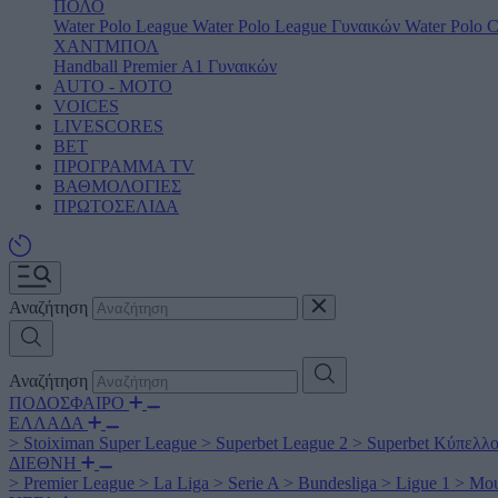
ΠΟΛΟ
Water Polo League
Water Polo League Γυναικών
Water Polo 
ΧΑΝΤΜΠΟΛ
Handball Premier
Α1 Γυναικών
AUTO - MOTO
VOICES
LIVESCORES
BET
ΠΡΟΓΡΑΜΜΑ TV
ΒΑΘΜΟΛΟΓΙΕΣ
ΠΡΩΤΟΣΕΛΙΔΑ
Αναζήτηση
Αναζήτηση
ΠΟΔΟΣΦΑΙΡΟ
ΕΛΛΑΔΑ
>
Stoiximan Super League
>
Superbet League 2
>
Superbet Κύπελλ
ΔΙΕΘΝΗ
>
Premier League
>
La Liga
>
Serie A
>
Bundesliga
>
Ligue 1
>
Μου