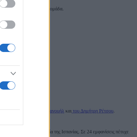
θα ενταχθεί στη δεύτερη ομάδα.
τές των
Βασίλη Χατζηεμμανουήλ
και
του Δημήτρη Ρέτσου
.
ίθεσης.
ων, στην τρίτη κατηγορία της Ισπανίας. Σε 24 εμφανίσεις πέτυχε