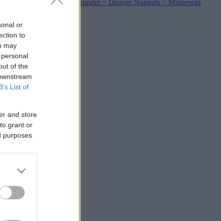
aliers
>
Oklahoma City Thunder
>
Denver Nuggets
>
Minnesota
sonal or
ection to
ou may
 personal
out of the
 downstream
B’s List of
er and store
to grant or
ed purposes