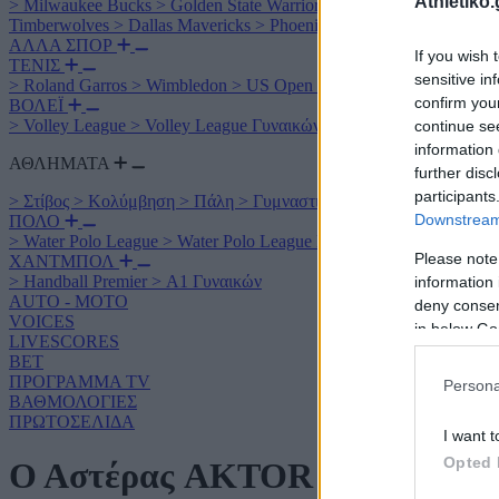
Athletiko.
>
Milwaukee Bucks
>
Golden State Warriors
>
Los Angeles Lakers
Timberwolves
>
Dallas Mavericks
>
Phoenix Suns
ΑΛΛΑ ΣΠΟΡ
If you wish 
ΤΕΝΙΣ
sensitive in
>
Roland Garros
>
Wimbledon
>
US Open
>
Australian Open
confirm you
ΒΟΛΕΪ
>
Volley League
>
Volley League Γυναικών
continue se
information 
ΑΘΛΗΜΑΤΑ
further disc
participants
>
Στίβος
>
Κολύμβηση
>
Πάλη
>
Γυμναστική
>
Κωπηλασία
Downstream 
ΠΟΛΟ
>
Water Polo League
>
Water Polo League Γυναικών
>
Water Polo 
Please note
ΧΑΝΤΜΠΟΛ
>
Handball Premier
>
Α1 Γυναικών
information 
AUTO - MOTO
deny consent
VOICES
in below Go
LIVESCORES
BET
ΠΡΟΓΡΑΜΜΑ TV
Persona
ΒΑΘΜΟΛΟΓΙΕΣ
ΠΡΩΤΟΣΕΛΙΔΑ
I want t
Opted 
Ο Αστέρας AKTOR ανακοίνωσε 