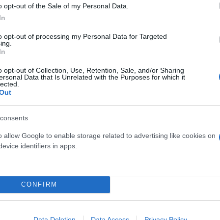
o opt-out of the Sale of my Personal Data.
ύ από τις ακαδημίες της Σεβίλλης, Αλεξάντρο Φερνάντεθ, ο οποίος 
In
to opt-out of processing my Personal Data for Targeted
ing.
In
o opt-out of Collection, Use, Retention, Sale, and/or Sharing
ersonal Data that Is Unrelated with the Purposes for which it
stripolis.gr
lected.
Out
consents
o allow Google to enable storage related to advertising like cookies on
evice identifiers in apps.
ώς προχώρησε στην απόκτηση του Αλεξάντρο Φερνάντεθ μετά από αυ
CONFIRM
 από την κορυφή έχει την ευχέρεια να αγωνιστεί και στα φτερά της επ
αι την προηγούμενη σεζόν αγωνίστηκε στη δεύτερη ομάδα των Σεβιγιάν
Data Deletion
Data Access
Privacy Policy