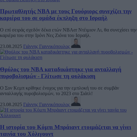
Πρωταθλητής NBA με τους Γουόριορς συνεχίζει την
καριέρα του σε ομάδα έκπληξη στο Ισραήλ
Ο επί σειράς σχεδόν δέκα ετών NBAer Ντέιμιον Λι, θα συνεχίσει την
καριέρα του στην Ιρόνι Νες Ζιόνα του Ισραήλ.
23.08.2025
Γιάννης Γιαννικόπουλος
Θρύλος του NBA καταδικάστηκε για ανταλλαγή
πυροβολισμών - Γλίτωσε τη φυλάκιση
Ο Σον Κεμπ κρίθηκε ένοχος για την εμπλοκή του σε συμβάν
ανταλλαγής πυροβολισμών, το 2023 στο Σιάτλ!
23.08.2025
Γιάννης Γιαννικόπουλος
Η ιστορία του Κόμπι Μπράιαντ ετοιμάζεται να γίνει
ταινία του Χόλιγουντ