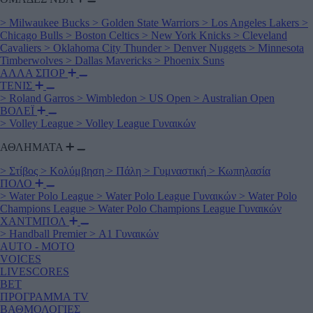
>
Milwaukee Bucks
>
Golden State Warriors
>
Los Angeles Lakers
>
Chicago Bulls
>
Boston Celtics
>
New York Knicks
>
Cleveland
Cavaliers
>
Oklahoma City Thunder
>
Denver Nuggets
>
Minnesota
Timberwolves
>
Dallas Mavericks
>
Phoenix Suns
ΑΛΛΑ ΣΠΟΡ
ΤΕΝΙΣ
>
Roland Garros
>
Wimbledon
>
US Open
>
Australian Open
ΒΟΛΕΪ
>
Volley League
>
Volley League Γυναικών
ΑΘΛΗΜΑΤΑ
>
Στίβος
>
Κολύμβηση
>
Πάλη
>
Γυμναστική
>
Κωπηλασία
ΠΟΛΟ
>
Water Polo League
>
Water Polo League Γυναικών
>
Water Polo
Champions League
>
Water Polo Champions League Γυναικών
ΧΑΝΤΜΠΟΛ
>
Handball Premier
>
Α1 Γυναικών
AUTO - MOTO
VOICES
LIVESCORES
BET
ΠΡΟΓΡΑΜΜΑ TV
ΒΑΘΜΟΛΟΓΙΕΣ