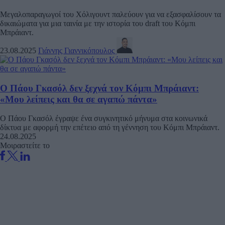
Μεγαλοπαραγωγοί του Χόλιγουντ παλεύουν για να εξασφαλίσουν τα
δικαιώματα για μια ταινία με την ιστορία του draft του Κόμπι
Μπράιαντ.
23.08.2025
Γιάννης Γιαννικόπουλος
Ο Πάου Γκασόλ δεν ξεχνά τον Κόμπι Μπράιαντ:
«Μου λείπεις και θα σε αγαπώ πάντα»
Ο Πάου Γκασόλ έγραψε ένα συγκινητικό μήνυμα στα κοινωνικά
δίκτυα με αφορμή την επέτειο από τη γέννηση του Κόμπι Μπράιαντ.
24.08.2025
Μοιραστείτε το