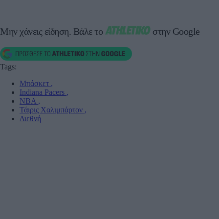
Μην χάνεις είδηση.
Βάλε το
στην Google
Tags:
Μπάσκετ
,
Indiana Pacers
,
NBA
,
Τάιρις Χαλιμπάρτον
,
Διεθνή