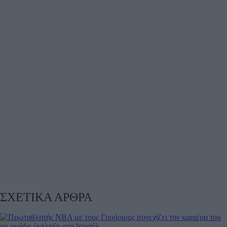
ΣΧΕΤΙΚΑ ΑΡΘΡΑ