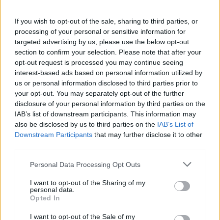
Δημοσιεύτηκε: 24.08.2025
If you wish to opt-out of the sale, sharing to third parties, or
processing of your personal or sensitive information for
targeted advertising by us, please use the below opt-out
section to confirm your selection. Please note that after your
opt-out request is processed you may continue seeing
interest-based ads based on personal information utilized by
us or personal information disclosed to third parties prior to
your opt-out. You may separately opt-out of the further
disclosure of your personal information by third parties on the
IAB’s list of downstream participants. This information may
also be disclosed by us to third parties on the
IAB’s List of
Downstream Participants
that may further disclose it to other
third parties.
Μην χάνεις είδηση.
Βάλε το
στην Google
Please note that this website/app uses one or more Google
Personal Data Processing Opt Outs
services and may gather and store information including but
not limited to your visit or usage behaviour. You may click to
I want to opt-out of the Sharing of my
personal data.
grant or deny consent to Google and its third-party tags to
Opted In
Η εικόνα του
Ταϊρίς Χαλιμπάρτον
να ξεσπά σε λυγμούς
use your data for below specified purposes in below Google
μετά τον σοβαρό τραυματισμό του σόκαραν τον κόσμο του
consent section.
I want to opt-out of the Sale of my