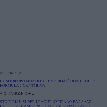
ΑΘΛΗΜΑΤΑ
ΠΟΔΟΣΦΑΙΡΟ
ΜΠΑΣΚΕΤ
ΤΕΝΙΣ
ΒΟΛΕΪ
ΠΟΛΟ
ΣΤΙΒΟΣ
FORMULA 1
ΧΑΝΤΜΠΟΛ
ΔΙΟΡΓΑΝΩΣΕΙΣ
STOIXIMAN SUPER LEAGUE
ΚΥΠΕΛΛΟ ΕΛΛΑΔΑΣ
BETSSON
CHAMPIONS LEAGUE
EUROPA LEAGUE