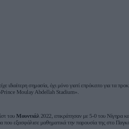
 είχε ιδιαίτερη σημασία, όχι μόνο γιατί επρόκειτο για τα πρ
 «Prince Moulay Abdellah Stadium».
λίστ του
Μουντιάλ
2022, επικράτησαν με 5-0 του Νίγηρα κ
δα που εξασφάλισε μαθηματικά την παρουσία της στο Παγκ