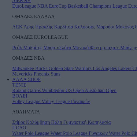
ΔΙΕΘΝΗ
EuroLeague
NBA
EuroCup
Basketball Champions League
Eur
ΟΜΑΔΕΣ ΕΛΛΑΔΑ
ΑΕΚ
Άρης
Ηρακλής
Καρδίτσα
Κολοσσός
Μαρούσι
Μύκονος
ΟΜΑΔΕΣ EUROLEAGUE
Ρεάλ Μαδρίτης
Μπαρτσελόνα
Μονακό
Φενέρμπαχτσε
Μπάγερ
ΟΜΑΔΕΣ ΝΒΑ
Milwaukee Bucks
Golden State Warriors
Los Angeles Lakers
Ch
Mavericks
Phoenix Suns
ΑΛΛΑ ΣΠΟΡ
ΤΕΝΙΣ
Roland Garros
Wimbledon
US Open
Australian Open
ΒΟΛΕΪ
Volley League
Volley League Γυναικών
ΑΘΛΗΜΑΤΑ
Στίβος
Κολύμβηση
Πάλη
Γυμναστική
Κωπηλασία
ΠΟΛΟ
Water Polo League
Water Polo League Γυναικών
Water Polo C