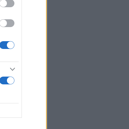
(video)