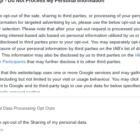
gr -
Do Not Process My Personal Information
to opt-out of the sale, sharing to third parties, or processing of your per
formation for targeted advertising by us, please use the below opt-out s
r selection. Please note that after your opt-out request is processed y
eing interest-based ads based on personal information utilized by us or
disclosed to third parties prior to your opt-out. You may separately opt-
losure of your personal information by third parties on the IAB’s list of
. This information may also be disclosed by us to third parties on the
IA
hampions League
>
Water Polo Champions League Γυναικών
Participants
that may further disclose it to other third parties.
 that this website/app uses one or more Google services and may gath
including but not limited to your visit or usage behaviour. You may click 
 to Google and its third-party tags to use your data for below specifi
ogle consent section.
l Data Processing Opt Outs
o opt-out of the Sharing of my personal data.
In