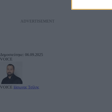
Δημοσιεύτηκε: 06.09.2025
VOICE
VOICE
Ιάσωνας Τσίλης