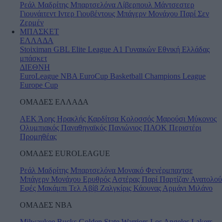
Ρεάλ Μαδρίτης
Μπαρτσελόνα
Λίβερπουλ
Μάντσεστερ
Γιουνάιτεντ
Ιντερ
Γιουβέντους
Μπάγερν Μονάχου
Παρί Σεν
Ζερμέν
ΜΠΑΣΚΕΤ
ΕΛΛΑΔΑ
Stoiximan GBL
Elite League
Α1 Γυναικών
Εθνική Ελλάδας
μπάσκετ
ΔΙΕΘΝΗ
EuroLeague
NBA
EuroCup
Basketball Champions League
Europe Cup
ΟΜΑΔΕΣ ΕΛΛΑΔΑ
ΑΕΚ
Άρης
Ηρακλής
Καρδίτσα
Κολοσσός
Μαρούσι
Μύκονος
Ολυμπιακός
Παναθηναϊκός
Πανιώνιος
ΠΑΟΚ
Περιστέρι
Προμηθέας
ΟΜΑΔΕΣ EUROLEAGUE
Ρεάλ Μαδρίτης
Μπαρτσελόνα
Μονακό
Φενέρμπαχτσε
Μπάγερν Μονάχου
Ερυθρός Αστέρας
Παρί
Παρτίζαν
Ανατολού
Εφές
Μακάμπι Τελ Αβίβ
Ζαλγκίρις Κάουνας
Αρμάνι Μιλάνο
ΟΜΑΔΕΣ ΝΒΑ
Milwaukee Bucks
Golden State Warriors
Los Angeles Lakers