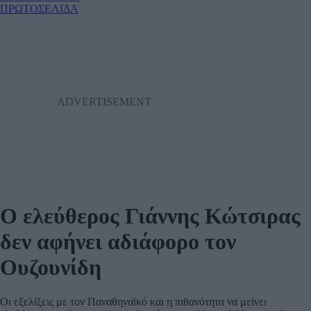
ΠΡΩΤΟΣΕΛΙΔΑ
Ο ελεύθερος Γιάννης Κώτσιρας
δεν αφήνει αδιάφορο τον
Ουζουνίδη
Οι εξελίξεις με τον Παναθηναϊκό και η πιθανότητα να μείνει