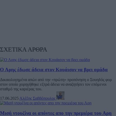
ΣΧΕΤΙΚΑ ΑΡΘΡΑ
Ο Αρης έδωσε άδεια στον Κουάισον να βρει ομάδα
Δικαιολογημένα απών από την «πρώτη» προπόνηση ο Σουηδός φορ
στον οποίο χορηγήθηκε εξτρά άδεια να αναζητήσει τον επόμενοι
σταθμό της καριέρας του.
17.06.2025
Αλέξης Σαββόπουλος
Μισή ντουζίνα οι απόντες απο την πρεμιέρα του Αρη