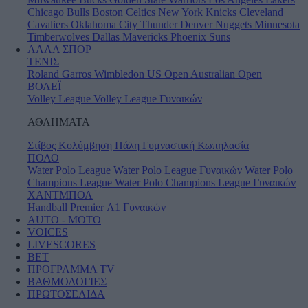
Chicago Bulls
Boston Celtics
New York Knicks
Cleveland
Cavaliers
Oklahoma City Thunder
Denver Nuggets
Minnesota
Timberwolves
Dallas Mavericks
Phoenix Suns
ΑΛΛΑ ΣΠΟΡ
ΤΕΝΙΣ
Roland Garros
Wimbledon
US Open
Australian Open
ΒΟΛΕΪ
Volley League
Volley League Γυναικών
ΑΘΛΗΜΑΤΑ
Στίβος
Κολύμβηση
Πάλη
Γυμναστική
Κωπηλασία
ΠΟΛΟ
Water Polo League
Water Polo League Γυναικών
Water Polo
Champions League
Water Polo Champions League Γυναικών
ΧΑΝΤΜΠΟΛ
Handball Premier
Α1 Γυναικών
AUTO - MOTO
VOICES
LIVESCORES
BET
ΠΡΟΓΡΑΜΜΑ TV
ΒΑΘΜΟΛΟΓΙΕΣ
ΠΡΩΤΟΣΕΛΙΔΑ