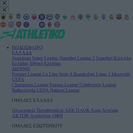
ΠΟΔΟΣΦΑΙΡΟ
ΕΛΛΑΔΑ
Stoiximan Super League
Superbet League 2
Superbet Κύπελλο
Ελλάδας
Εθνική Ελλάδας
ΔΙΕΘΝΗ
Premier League
La Liga
Serie A
Bundesliga
Ligue 1
Μουντιάλ
UEFA
Champions League
Europa League
Conference League
Βαθμολογία UEFA
Nations League
ΟΜΑΔΕΣ ΕΛΛΑΔΑ
Ολυμπιακός
Παναθηναϊκός
ΑΕΚ
ΠΑΟΚ
Άρης
Αστέρας
AKTOR
Ατρόμητος
ΟΦΗ
ΟΜΑΔΕΣ ΕΞΩΤΕΡΙΚΟΥ