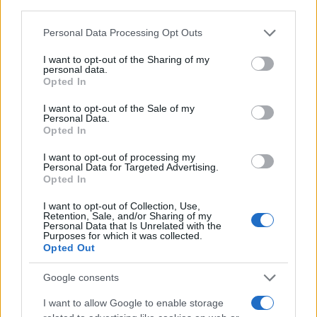
third parties.
Στο 74ο λεπτό
του αγώνα της ΑΕΚ με την Άντερλεχτ
στις
Βρυξέλλες, η Ένωση βρήκε γκολ ισοφάρισης σε 1-1.
Please note that this website/app uses one or more Google
Personal Data Processing Opt Outs
services and may gather and store information including but
not limited to your visit or usage behaviour. You may click to
I want to opt-out of the Sharing of my
personal data.
grant or deny consent to Google and its third-party tags to
Opted In
Μετά από φάση διαρκείας στα καρέ των Βέλγων και σουτ
use your data for below specified purposes in below Google
consent section.
του Πινέδα που κόντραρε, η μπάλα στρώθηκε στον
I want to opt-out of the Sale of my
Personal Data.
Ελίασον, ο οποίος με πλασέ στην κίνηση νίκησε τον
Opted In
Κούσεμανς και σκόραρε για το 1-1.
I want to opt-out of processing my
Personal Data for Targeted Advertising.
Δείτε το γκολ:
Opted In
I want to opt-out of Collection, Use,
Retention, Sale, and/or Sharing of my
Personal Data that Is Unrelated with the
Μην χάνεις είδηση.
Βάλε το
στην Google
Purposes for which it was collected.
Opted Out
Google consents
Tags:
I want to allow Google to enable storage
Ποδόσφαιρο
,