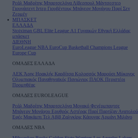
Ρεάλ Μαδρίτης
Μπαρτσελόνα
Λίβερπουλ
Μάντσεστερ
Γιουνάιτεντ
Ιντερ
Γιουβέντους
Μπάγερν Μονάχου
Παρί Σεν
Ζερμέν
ΜΠΑΣΚΕΤ
ΕΛΛΑΔΑ
Stoiximan GBL
Elite League
Α1 Γυναικών
Εθνική Ελλάδας
μπάσκετ
ΔΙΕΘΝΗ
EuroLeague
NBA
EuroCup
Basketball Champions League
Europe Cup
ΟΜΑΔΕΣ ΕΛΛΑΔΑ
ΑΕΚ
Άρης
Ηρακλής
Καρδίτσα
Κολοσσός
Μαρούσι
Μύκονος
Ολυμπιακός
Παναθηναϊκός
Πανιώνιος
ΠΑΟΚ
Περιστέρι
Προμηθέας
ΟΜΑΔΕΣ EUROLEAGUE
Ρεάλ Μαδρίτης
Μπαρτσελόνα
Μονακό
Φενέρμπαχτσε
Μπάγερν Μονάχου
Ερυθρός Αστέρας
Παρί
Παρτίζαν
Ανατολού
Εφές
Μακάμπι Τελ Αβίβ
Ζαλγκίρις Κάουνας
Αρμάνι Μιλάνο
ΟΜΑΔΕΣ ΝΒΑ
Milwaukee Bucks
Golden State Warriors
Los Angeles Lakers