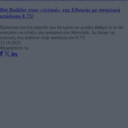
Bet Builder στον «τελικό» της Εθνικής με συνολική
απόδοση 8.75!
Πρόκειται για ένα παιχνίδι που θα κρίνει σε μεγάλο βαθμό το αν θα
συνεχίσει να ελπίζει για πρόκριση στο Μουντιάλ. Ας δούμε τις
επιλογές που φτάνουν στην απόδοση του 8.75!
12.10.2025
Μοιραστείτε το