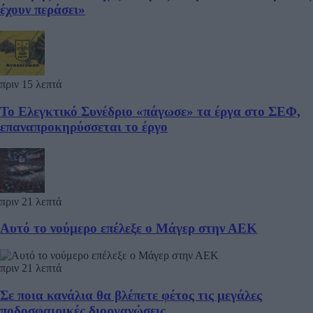
έχουν περάσει»
πριν 15 λεπτά
Το Ελεγκτικό Συνέδριο «πάγωσε» τα έργα στο ΣΕΦ,
επαναπροκηρύσσεται το έργο
πριν 21 λεπτά
Αυτό το νούμερο επέλεξε ο Μάγερ στην ΑΕΚ
πριν 21 λεπτά
Σε ποια κανάλια θα βλέπετε φέτος τις μεγάλες
ποδοσφαιρικές διοργανώσεις