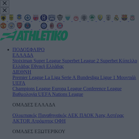
ΠΟΔΟΣΦΑΙΡΟ
ΕΛΛΑΔΑ
Stoiximan Super League
Superbet League 2
Superbet Κύπελλο
Ελλάδας
Εθνική Ελλάδας
ΔΙΕΘΝΗ
Premier League
La Liga
Serie A
Bundesliga
Ligue 1
Μουντιάλ
UEFA
Champions League
Europa League
Conference League
Βαθμολογία UEFA
Nations League
ΟΜΑΔΕΣ ΕΛΛΑΔΑ
Ολυμπιακός
Παναθηναϊκός
ΑΕΚ
ΠΑΟΚ
Άρης
Αστέρας
AKTOR
Ατρόμητος
ΟΦΗ
ΟΜΑΔΕΣ ΕΞΩΤΕΡΙΚΟΥ