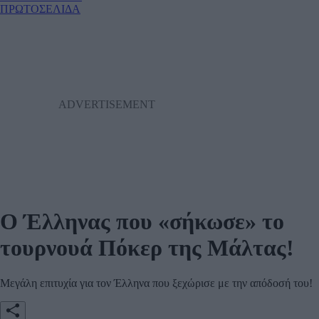
ΠΡΩΤΟΣΕΛΙΔΑ
Ο Έλληνας που «σήκωσε» το
τουρνουά Πόκερ της Μάλτας!
Μεγάλη επιτυχία για τον Έλληνα που ξεχώρισε με την απόδοσή του!