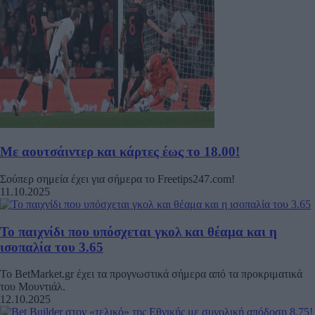
Με αουτσάιντερ και κάρτες έως το 18.00!
Σούπερ σημεία έχει για σήμερα το Freetips247.com!
11.10.2025
Το παιχνίδι που υπόσχεται γκολ και θέαμα και η
ισοπαλία του 3.65
Το BetMarket.gr έχει τα προγνωστικά σήμερα από τα προκριματικά
του Μουντιάλ.
12.10.2025