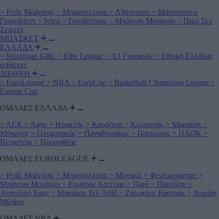
>
Ρεάλ Μαδρίτης
>
Μπαρτσελόνα
>
Λίβερπουλ
>
Μάντσεστερ
Γιουνάιτεντ
>
Ιντερ
>
Γιουβέντους
>
Μπάγερν Μονάχου
>
Παρί Σεν
Ζερμέν
ΜΠΑΣΚΕΤ
ΕΛΛΑΔΑ
>
Stoiximan GBL
>
Elite League
>
Α1 Γυναικών
>
Εθνική Ελλάδας
μπάσκετ
ΔΙΕΘΝΗ
>
EuroLeague
>
NBA
>
EuroCup
>
Basketball Champions League
>
Europe Cup
ΟΜΑΔΕΣ ΕΛΛΑΔΑ
>
ΑΕΚ
>
Άρης
>
Ηρακλής
>
Καρδίτσα
>
Κολοσσός
>
Μαρούσι
>
Μύκονος
>
Ολυμπιακός
>
Παναθηναϊκός
>
Πανιώνιος
>
ΠΑΟΚ
>
Περιστέρι
>
Προμηθέας
ΟΜΑΔΕΣ EUROLEAGUE
>
Ρεάλ Μαδρίτης
>
Μπαρτσελόνα
>
Μονακό
>
Φενέρμπαχτσε
>
Μπάγερν Μονάχου
>
Ερυθρός Αστέρας
>
Παρί
>
Παρτίζαν
>
Ανατολού Εφές
>
Μακάμπι Τελ Αβίβ
>
Ζαλγκίρις Κάουνας
>
Αρμάνι
Μιλάνο
ΟΜΑΔΕΣ ΝΒΑ