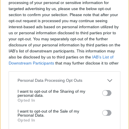
processing of your personal or sensitive information for
ισάριθμες νίκες, σε Ελλάδα και Ευρώπη. Κάτι που δείχνει
targeted advertising by us, please use the below opt-out
πως η ΑΕΚ κινείται στην κατεύθυνση που θέλει. «
Έχουμε
section to confirm your selection. Please note that after your
ρεκόρ 2-0 στον όμιλο αυτή τη στιγμή και έχουμε ακόμα
opt-out request is processed you may continue seeing
πολλά να δουλέψουμε και νομίζω ότι αυτό είναι ένα καλό
interest-based ads based on personal information utilized by
κομμάτι. Το να παίζεις σε αυτά τα παιχνίδια και να
us or personal information disclosed to third parties prior to
καταλαβαίνεις καθώς προχωράμε, είναι μια βήμα προς
your opt-out. You may separately opt-out of the further
βήμα διαδικασία, αλλά γινόμαστε καλύτεροι σε κάθε
disclosure of your personal information by third parties on the
παιχνίδι
».
IAB’s list of downstream participants. This information may
also be disclosed by us to third parties on the
IAB’s List of
Downstream Participants
that may further disclose it to other
Την ίδια στιγμή υπάρχει η αισιοδοξία πως η εικόνα θα είναι
third parties.
ακόμα καλύτερη, με τους παίκτες του Σάκοτα να
εκφράζουν το vibe αυτό.
«Νομίζω ότι μπορούμε να γίνουμε
Please note that this website/app uses one or more Google
Personal Data Processing Opt Outs
πολύ καλύτεροι ατομικά και ως ομάδα»
, τόνισε ο
services and may gather and store information including but
Αμερικανός γκαρντ, για να προσθέσει ότι
«έχουμε τα
not limited to your visit or usage behaviour. You may click to
I want to opt-out of the Sharing of my
personal data.
grant or deny consent to Google and its third-party tags to
κομμάτια από πάνω μέχρι κάτω. Πρέπει να το
Opted In
use your data for below specified purposes in below Google
εκμεταλλευτούμε. Νομίζω ότι είμαστε μια συμπαγής ομάδα
consent section.
και είναι νωρίς ακόμα. Έχουμε ακόμα λίγη χημεία.
I want to opt-out of the Sale of my
Personal Data.
Κερδίζουμε παιχνίδια. Είμαστε σε αυτή τη φάση, οπότε
Opted In
είναι σημαντικό να κερδίζουμε νωρίς, αλλά νομίζω ότι