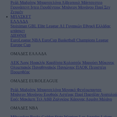
Ρεάλ Μαδρίτης
Μπαρτσελόνα
Λίβερπουλ
Μάντσεστερ
Γιουνάιτεντ
Ιντερ
Γιουβέντους
Μπάγερν Μονάχου
Παρί Σεν
Ζερμέν
ΜΠΑΣΚΕΤ
ΕΛΛΑΔΑ
Stoiximan GBL
Elite League
Α1 Γυναικών
Εθνική Ελλάδας
μπάσκετ
ΔΙΕΘΝΗ
EuroLeague
NBA
EuroCup
Basketball Champions League
Europe Cup
ΟΜΑΔΕΣ ΕΛΛΑΔΑ
ΑΕΚ
Άρης
Ηρακλής
Καρδίτσα
Κολοσσός
Μαρούσι
Μύκονος
Ολυμπιακός
Παναθηναϊκός
Πανιώνιος
ΠΑΟΚ
Περιστέρι
Προμηθέας
ΟΜΑΔΕΣ EUROLEAGUE
Ρεάλ Μαδρίτης
Μπαρτσελόνα
Μονακό
Φενέρμπαχτσε
Μπάγερν Μονάχου
Ερυθρός Αστέρας
Παρί
Παρτίζαν
Ανατολού
Εφές
Μακάμπι Τελ Αβίβ
Ζαλγκίρις Κάουνας
Αρμάνι Μιλάνο
ΟΜΑΔΕΣ ΝΒΑ
Milwaukee Bucks
Golden State Warriors
Los Angeles Lakers