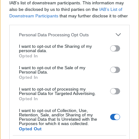
Ερνανγκόμεθ, σύμφωνα με ισπανικά δημοσιεύματα.
IAB’s list of downstream participants. This information may
also be disclosed by us to third parties on the
IAB’s List of
Downstream Participants
that may further disclose it to other
Μοιραστείτε το
third parties.
Please note that this website/app uses one or more Google
Personal Data Processing Opt Outs
services and may gather and store information including but
not limited to your visit or usage behaviour. You may click to
I want to opt-out of the Sharing of my
Ο Μπίλι Ερνανγκόμεθ με τη φανέλα της Μπαρτσελόνα,
personal data.
grant or deny consent to Google and its third-party tags to
Πηγή: Eurokinissi
Opted In
use your data for below specified purposes in below Google
consent section.
I want to opt-out of the Sale of my
Personal Data.
Opted In
I want to opt-out of processing my
Personal Data for Targeted Advertising.
Opted In
I want to opt-out of Collection, Use,
Retention, Sale, and/or Sharing of my
Personal Data that Is Unrelated with the
Purposes for which it was collected.
Opted Out