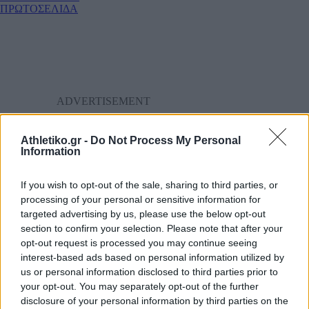
ΠΡΩΤΟΣΕΛΙΔΑ
Athletiko.gr -
Do Not Process My Personal
Information
If you wish to opt-out of the sale, sharing to third parties, or
processing of your personal or sensitive information for
Οι Ισπανοί αποκαλύπτουν πού
targeted advertising by us, please use the below opt-out
section to confirm your selection. Please note that after your
πάει ο Γουίλι Ερνανγκόμεθ μετά
opt-out request is processed you may continue seeing
interest-based ads based on personal information utilized by
την Μπαρτσελόνα
us or personal information disclosed to third parties prior to
your opt-out. You may separately opt-out of the further
Έτοιμος για το επόμενο κεφάλαιο της καριέρας του είναι ο Γουίλι
disclosure of your personal information by third parties on the