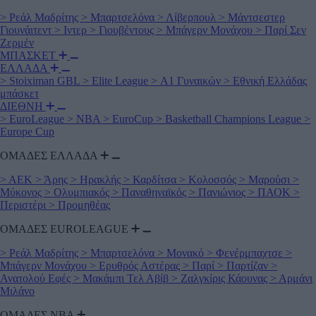
>
Ρεάλ Μαδρίτης
>
Μπαρτσελόνα
>
Λίβερπουλ
>
Μάντσεστερ
Γιουνάιτεντ
>
Ιντερ
>
Γιουβέντους
>
Μπάγερν Μονάχου
>
Παρί Σεν
Ζερμέν
ΜΠΑΣΚΕΤ
ΕΛΛΑΔΑ
>
Stoiximan GBL
>
Elite League
>
Α1 Γυναικών
>
Εθνική Ελλάδας
μπάσκετ
ΔΙΕΘΝΗ
>
EuroLeague
>
NBA
>
EuroCup
>
Basketball Champions League
>
Europe Cup
ΟΜΑΔΕΣ ΕΛΛΑΔΑ
>
ΑΕΚ
>
Άρης
>
Ηρακλής
>
Καρδίτσα
>
Κολοσσός
>
Μαρούσι
>
Μύκονος
>
Ολυμπιακός
>
Παναθηναϊκός
>
Πανιώνιος
>
ΠΑΟΚ
>
Περιστέρι
>
Προμηθέας
ΟΜΑΔΕΣ EUROLEAGUE
>
Ρεάλ Μαδρίτης
>
Μπαρτσελόνα
>
Μονακό
>
Φενέρμπαχτσε
>
Μπάγερν Μονάχου
>
Ερυθρός Αστέρας
>
Παρί
>
Παρτίζαν
>
Ανατολού Εφές
>
Μακάμπι Τελ Αβίβ
>
Ζαλγκίρις Κάουνας
>
Αρμάνι
Μιλάνο
ΟΜΑΔΕΣ ΝΒΑ