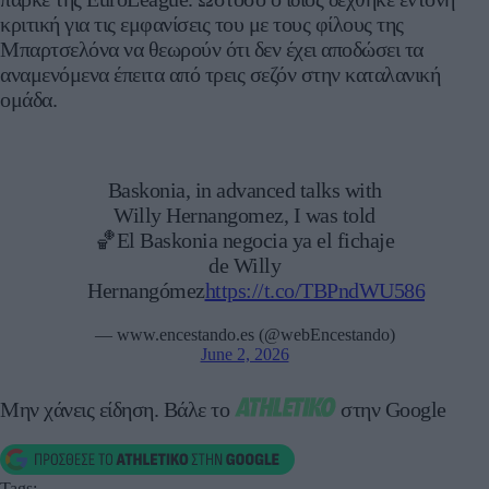
κριτική για τις εμφανίσεις του με τους φίλους της
Μπαρτσελόνα να θεωρούν ότι δεν έχει αποδώσει τα
αναμενόμενα έπειτα από τρεις σεζόν στην καταλανική
ομάδα.
Baskonia, in advanced talks with
Willy Hernangomez, I was told
🏀El Baskonia negocia ya el fichaje
de Willy
Hernangómez
https://t.co/TBPndWU586
— www.encestando.es (@webEncestando)
June 2, 2026
Μην χάνεις είδηση.
Βάλε το
στην Google
Tags: