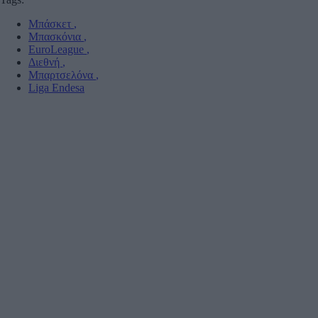
Μπάσκετ
,
Μπασκόνια
,
EuroLeague
,
Διεθνή
,
Μπαρτσελόνα
,
Liga Endesa