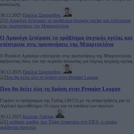
ανανέωση.
30.12.2025
Παύλος Σαχσανίδης
Ο Αραούχο ξεπέρασε το πρόβλημα ψυχικής υγείας και
επέστρεψε στις προπονήσεις της Μπαρτσελόνα
Ο Ρονάλντ Αραούχο επέστρεψε στις προπονήσεις της Μπαρτσελόνα,
αφήνοντας πίσω του την περίοδο απουσίας για λόγους ψυχικής υγείας.
30.12.2025
Παύλος Σαχσανίδης
Που θα δείτε όλη τη δράση στην Premier League
Γεμάτο το πρόγραμμα της Τρίτης (30/12) με τις αναμετρήσεις για το
Αγγλικό πρωτάθλημα. Οι ώρες και τα κανάλια των αγώνων.
30.12.2025
Κώστας Λάππας