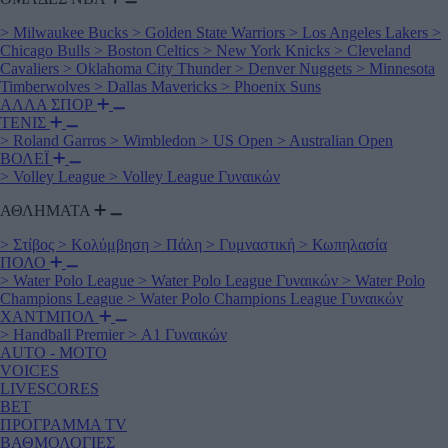
>
Milwaukee Bucks
>
Golden State Warriors
>
Los Angeles Lakers
>
Chicago Bulls
>
Boston Celtics
>
New York Knicks
>
Cleveland
Cavaliers
>
Oklahoma City Thunder
>
Denver Nuggets
>
Minnesota
Timberwolves
>
Dallas Mavericks
>
Phoenix Suns
ΑΛΛΑ ΣΠΟΡ
ΤΕΝΙΣ
>
Roland Garros
>
Wimbledon
>
US Open
>
Australian Open
ΒΟΛΕΪ
>
Volley League
>
Volley League Γυναικών
ΑΘΛΗΜΑΤΑ
>
Στίβος
>
Κολύμβηση
>
Πάλη
>
Γυμναστική
>
Κωπηλασία
ΠΟΛΟ
>
Water Polo League
>
Water Polo League Γυναικών
>
Water Polo
Champions League
>
Water Polo Champions League Γυναικών
ΧΑΝΤΜΠΟΛ
>
Handball Premier
>
Α1 Γυναικών
AUTO - MOTO
VOICES
LIVESCORES
BET
ΠΡΟΓΡΑΜΜΑ TV
ΒΑΘΜΟΛΟΓΙΕΣ