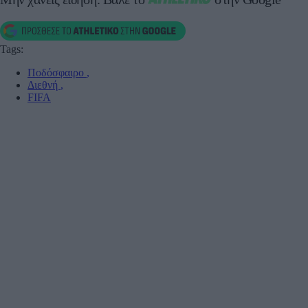
Tags:
Ποδόσφαιρο
,
Διεθνή
,
FIFA