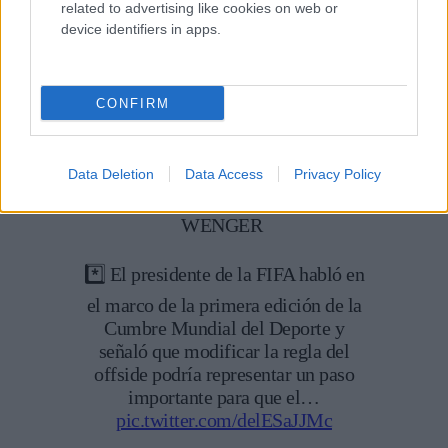
related to advertising like cookies on web or
τοποθετείται πίσω από τον αμυντικό, στην ίδια ευθεία με
device identifiers in apps.
αυτόν: ίσως στο μέλλον θα πρέπει να βρίσκεται εντελώς
μπροστά του για να είναι οφσάιντ
», είπε ο Ινφαντίνο.
CONFIRM
👔⚽ GIANNI INFANTINO SE
Data Deletion
Data Access
Privacy Policy
REFIRIÓ A LA POSIBLE
INCORPORACIÓN DE LA LEY
WENGER ️
*️⃣ El presidente de la FIFA habló en
el marco de la primera edición de la
Cumbre Mundial del Deporte y
señaló que modificar la regla del
offside podría representar un paso
importante para que el…
pic.twitter.com/delESaJJMc