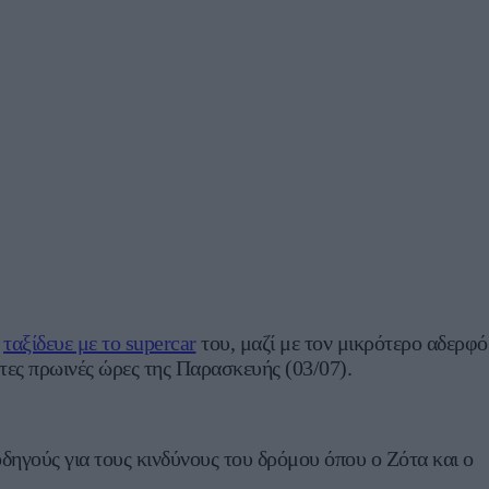
ς
ταξίδευε με το supercar
του, μαζί με τον μικρότερο αδερφό
τες πρωινές ώρες της Παρασκευής (03/07).
δηγούς για τους κινδύνους του δρόμου όπου ο Ζότα και ο