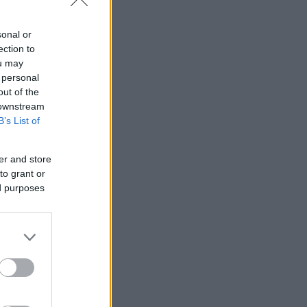
sonal or
ection to
ou may
 personal
out of the
 downstream
B’s List of
er and store
to grant or
ed purposes