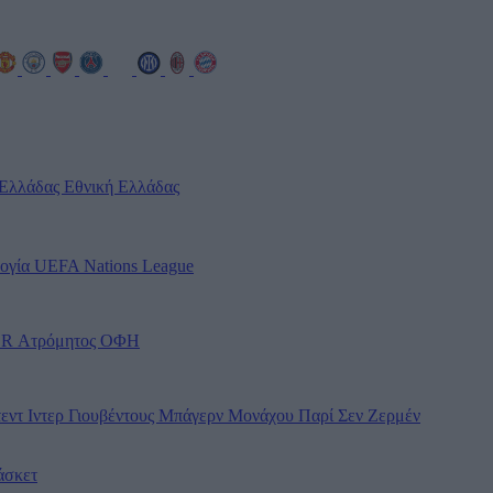
 Ελλάδας
Εθνική Ελλάδας
ογία UEFA
Nations League
OR
Ατρόμητος
ΟΦΗ
τεντ
Ιντερ
Γιουβέντους
Μπάγερν Μονάχου
Παρί Σεν Ζερμέν
άσκετ