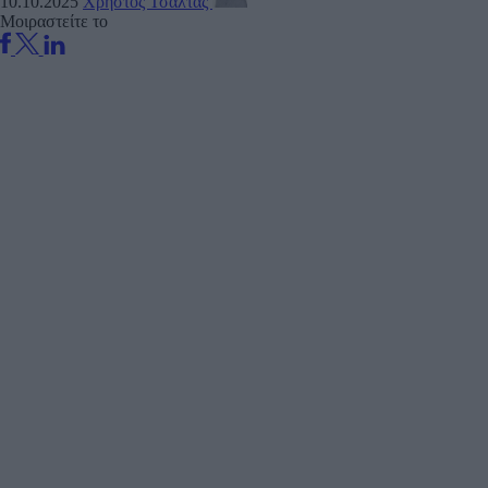
10.10.2025
Χρήστος Τσάλτας
Μοιραστείτε το