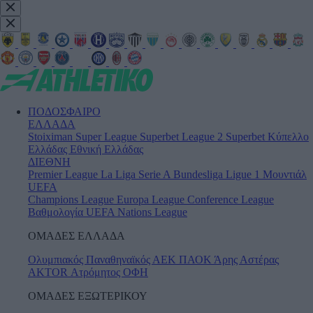
ΠΟΔΟΣΦΑΙΡΟ
ΕΛΛΑΔΑ
Stoiximan Super League
Superbet League 2
Superbet Κύπελλο
Ελλάδας
Εθνική Ελλάδας
ΔΙΕΘΝΗ
Premier League
La Liga
Serie A
Bundesliga
Ligue 1
Μουντιάλ
UEFA
Champions League
Europa League
Conference League
Βαθμολογία UEFA
Nations League
ΟΜΑΔΕΣ ΕΛΛΑΔΑ
Ολυμπιακός
Παναθηναϊκός
ΑΕΚ
ΠΑΟΚ
Άρης
Αστέρας
AKTOR
Ατρόμητος
ΟΦΗ
ΟΜΑΔΕΣ ΕΞΩΤΕΡΙΚΟΥ