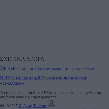
ΣΧΕΤΙΚΑ ΑΡΘΡΑ
Η ΑΕΚ έδειξε πως θέλει έναν σκόρερ να την
«ξεκολλάει»
Τι είναι αυτό που έδειξε η ΑΕΚ στα πρώτα επίσημα παιχνίδια της
σεζόν και μοιάζει με προτεραιότητα.
09.10.2025
Χρήστος Τσάλτας