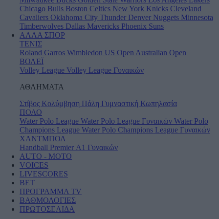
Chicago Bulls
Boston Celtics
New York Knicks
Cleveland
Cavaliers
Oklahoma City Thunder
Denver Nuggets
Minnesota
Timberwolves
Dallas Mavericks
Phoenix Suns
ΑΛΛΑ ΣΠΟΡ
ΤΕΝΙΣ
Roland Garros
Wimbledon
US Open
Australian Open
ΒΟΛΕΪ
Volley League
Volley League Γυναικών
ΑΘΛΗΜΑΤΑ
Στίβος
Κολύμβηση
Πάλη
Γυμναστική
Κωπηλασία
ΠΟΛΟ
Water Polo League
Water Polo League Γυναικών
Water Polo
Champions League
Water Polo Champions League Γυναικών
ΧΑΝΤΜΠΟΛ
Handball Premier
Α1 Γυναικών
AUTO - MOTO
VOICES
LIVESCORES
BET
ΠΡΟΓΡΑΜΜΑ TV
ΒΑΘΜΟΛΟΓΙΕΣ
ΠΡΩΤΟΣΕΛΙΔΑ