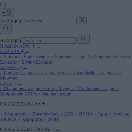
Αναζήτηση
Αναζήτηση
ΠΟΔΟΣΦΑΙΡΟ
ΕΛΛΑΔΑ
>
Stoiximan Super League
>
Superbet League 2
>
Superbet Κύπελλο
Ελλάδας
>
Εθνική Ελλάδας
ΔΙΕΘΝΗ
>
Premier League
>
La Liga
>
Serie A
>
Bundesliga
>
Ligue 1
>
Μουντιάλ
UEFA
>
Champions League
>
Europa League
>
Conference League
>
Βαθμολογία UEFA
>
Nations League
ΟΜΑΔΕΣ ΕΛΛΑΔΑ
>
Ολυμπιακός
>
Παναθηναϊκός
>
ΑΕΚ
>
ΠΑΟΚ
>
Άρης
>
Αστέρας
AKTOR
>
Ατρόμητος
>
ΟΦΗ
ΟΜΑΔΕΣ ΕΞΩΤΕΡΙΚΟΥ