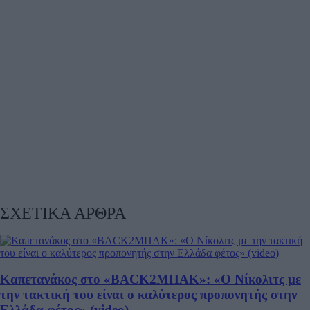
ΣΧΕΤΙΚΑ ΑΡΘΡΑ
Καπετανάκος στο «BACK2ΜΠΑΚ»: «Ο Νίκολιτς με
την τακτική του είναι ο καλύτερος προπονητής στην
Ελλάδα φέτος» (video)