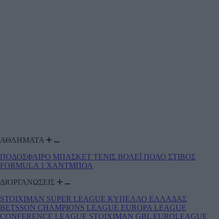
ΑΘΛΗΜΑΤΑ
ΠΟΔΟΣΦΑΙΡΟ
ΜΠΑΣΚΕΤ
ΤΕΝΙΣ
ΒΟΛΕΪ
ΠΟΛΟ
ΣΤΙΒΟΣ
FORMULA 1
ΧΑΝΤΜΠΟΛ
ΔΙΟΡΓΑΝΩΣΕΙΣ
STOIXIMAN SUPER LEAGUE
ΚΥΠΕΛΛΟ ΕΛΛΑΔΑΣ
BETSSON
CHAMPIONS LEAGUE
EUROPA LEAGUE
CONFERENCE LEAGUE
STOIXIMAN GBL
EUROLEAGUE