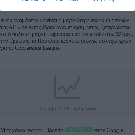
Αυτή αναμένεται να είναι η μεγαλύτερη εκδρομή οπαδών
της ΑΕΚ σε εκτός έδρας αναμέτρηση φέτος, ξεπερνώντας
κατά πολύ τη μαζική παρουσία των Ενωσιτών στις Σέρρες,
την Τρίπολη, το Ηράκλειο και τους αγώνες στο εξωτερικό
για το Conference League.
Δεν υπάρχει διαθέσιμη πληροφορία
Μην χάνεις είδηση.
Βάλε το
στην Google