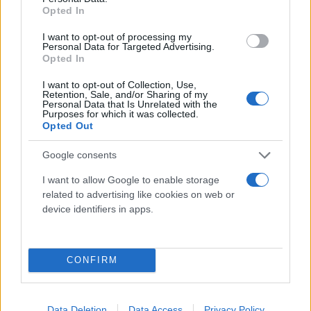
Opted In
I want to opt-out of processing my
Personal Data for Targeted Advertising.
Opted In
Πρωτοφανής είναι
ο ξεσηκωμός των οπαδών της ΑΕΚ
ενόψει του κυριακάτικου αγώνα με τον Βόλο στο
I want to opt-out of Collection, Use,
Retention, Sale, and/or Sharing of my
Πανθεσσαλικό για την 22η αγωνιστική της Stoiximan
Personal Data that Is Unrelated with the
Super League.
Purposes for which it was collected.
Opted Out
Google consents
Η ζήτηση των εισιτηρίων ήταν τεράστια με τους Ενωσίτες
I want to allow Google to enable storage
να ετοιμάζουν... απόβαση στο Πανθεσσαλικό και το
related to advertising like cookies on web or
απόγευμα της Τρίτης η ΠΑΕ ΑΕΚ ανακοίνωσε την έναρξη
device identifiers in apps.
της προπώλησης για το Βόρειο και το Ανατολικό διάζωμα
του Σταδίου. Ήδη, τις πρώτες ώρες, ο κόσμος της ΑΕΚ
έκανε... καπνό 8.000 εισιτήρια που αντιστοιχούσαν στις
CONFIRM
εξέδρες που... άνοιξε η ΠΑΕ Βόλος ενώ αύριο, Τετάρτη,
αναμένεται να ανοίξουν κι άλλες θύρες για τους φίλους της
Ένωσης!
Data Deletion
Data Access
Privacy Policy