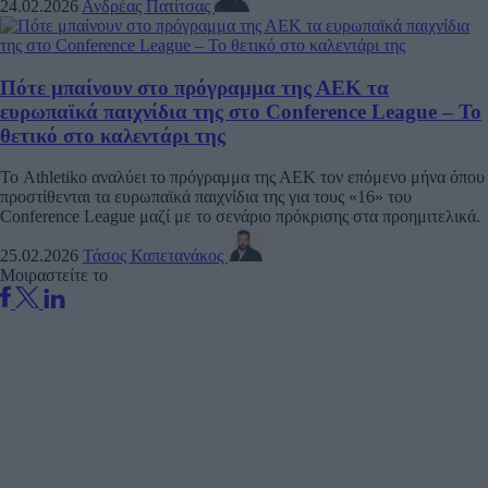
24.02.2026
Ανδρέας Πατίτσας
Πότε μπαίνουν στο πρόγραμμα της ΑΕΚ τα
ευρωπαϊκά παιχνίδια της στο Conference League – Το
θετικό στο καλεντάρι της
Το Athletikο αναλύει το πρόγραμμα της ΑΕΚ τον επόμενο μήνα όπου
προστίθενται τα ευρωπαϊκά παιχνίδια της για τους «16» του
Conference League μαζί με το σενάριο πρόκρισης στα προημιτελικά.
25.02.2026
Τάσος Καπετανάκος
Μοιραστείτε το