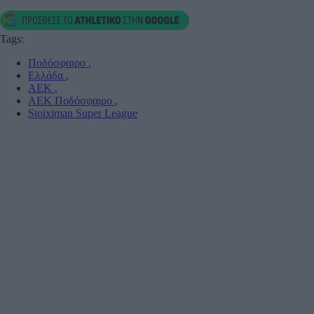
Tags:
Ποδόσφαιρο
,
Ελλάδα
,
ΑΕΚ
,
ΑΕΚ Ποδόσφαιρο
,
Stoiximan Super League