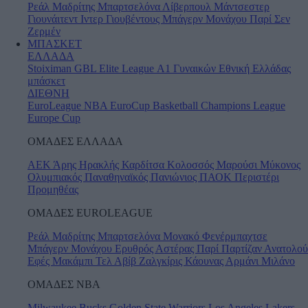
Ρεάλ Μαδρίτης
Μπαρτσελόνα
Λίβερπουλ
Μάντσεστερ
Γιουνάιτεντ
Ιντερ
Γιουβέντους
Μπάγερν Μονάχου
Παρί Σεν
Ζερμέν
ΜΠΑΣΚΕΤ
ΕΛΛΑΔΑ
Stoiximan GBL
Elite League
Α1 Γυναικών
Εθνική Ελλάδας
μπάσκετ
ΔΙΕΘΝΗ
EuroLeague
NBA
EuroCup
Basketball Champions League
Europe Cup
ΟΜΑΔΕΣ ΕΛΛΑΔΑ
ΑΕΚ
Άρης
Ηρακλής
Καρδίτσα
Κολοσσός
Μαρούσι
Μύκονος
Ολυμπιακός
Παναθηναϊκός
Πανιώνιος
ΠΑΟΚ
Περιστέρι
Προμηθέας
ΟΜΑΔΕΣ EUROLEAGUE
Ρεάλ Μαδρίτης
Μπαρτσελόνα
Μονακό
Φενέρμπαχτσε
Μπάγερν Μονάχου
Ερυθρός Αστέρας
Παρί
Παρτίζαν
Ανατολού
Εφές
Μακάμπι Τελ Αβίβ
Ζαλγκίρις Κάουνας
Αρμάνι Μιλάνο
ΟΜΑΔΕΣ ΝΒΑ
Milwaukee Bucks
Golden State Warriors
Los Angeles Lakers