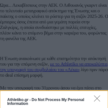
Ώρα... Λεκαβίτσιους στην ΑΕΚ. Ο Λιθουανός γκαρντ είναι
το τελευταίο μεταγραφικό απόκτημα της Ένωσης και ο
παίκτης ο οποίος κλείνει το ρόστερ για τη σεζόν 2025-26. Ο
έμπειρος άσος έπειτα από μια γεμάτη πορεία στην
Ζαλγκίρις, η οποία συνδυάστηκε με πολλές επιτυχίες,
πλέον κάνει το επόμενο βήμα στην καριέρα του, φορώντας
τη φανέλα της ΑΕΚ.
Η Ένωση ανακοίνωσε με κάθε επισημότητα την απόκτησή
του για την επόμενη σεζόν,
με το Athletiko να αποκαλύπτει
την υπογραφή του συμβολαίου του «Λέκα»
λίγο πριν πάρει
το deal επίσημη μορφή.
Με την υπογραφή του 31χρονου άσου να έχει πέσει στο
συμβόλαιο που του προσέφερε η Ένωση, πλέον όλο το
ενδιαφέρον στρέφεται στο αγωνιστικό κομμάτι και στο πώς
Athletiko.gr -
Do Not Process My Personal
Information
θα «δέσει» με την υπόλοιπη ομάδα σε συνθήκες αγώνα. Για