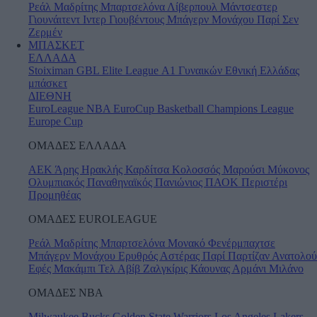
Ρεάλ Μαδρίτης
Μπαρτσελόνα
Λίβερπουλ
Μάντσεστερ
Γιουνάιτεντ
Ιντερ
Γιουβέντους
Μπάγερν Μονάχου
Παρί Σεν
Ζερμέν
ΜΠΑΣΚΕΤ
ΕΛΛΑΔΑ
Stoiximan GBL
Elite League
Α1 Γυναικών
Εθνική Ελλάδας
μπάσκετ
ΔΙΕΘΝΗ
EuroLeague
NBA
EuroCup
Basketball Champions League
Europe Cup
ΟΜΑΔΕΣ ΕΛΛΑΔΑ
ΑΕΚ
Άρης
Ηρακλής
Καρδίτσα
Κολοσσός
Μαρούσι
Μύκονος
Ολυμπιακός
Παναθηναϊκός
Πανιώνιος
ΠΑΟΚ
Περιστέρι
Προμηθέας
ΟΜΑΔΕΣ EUROLEAGUE
Ρεάλ Μαδρίτης
Μπαρτσελόνα
Μονακό
Φενέρμπαχτσε
Μπάγερν Μονάχου
Ερυθρός Αστέρας
Παρί
Παρτίζαν
Ανατολού
Εφές
Μακάμπι Τελ Αβίβ
Ζαλγκίρις Κάουνας
Αρμάνι Μιλάνο
ΟΜΑΔΕΣ ΝΒΑ
Milwaukee Bucks
Golden State Warriors
Los Angeles Lakers