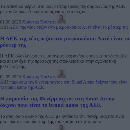
Το Athletiko φέρνει στο φως λεπτομέρειες της συμφωνίας της ΑΕΚ
με τον Λούκας Λεκαβίτσιους για τη νέα σεζόν.
01.09.2025
Χρήστος Τσάλτας
Η ΑΕΚ της νέας σεζόν στο μικροσκόπιο: Αυτό είναι το
ρόστερ της
Η ΑΕΚ ολοκλήρωσε τις μεταγραφικές κινήσεις της για τη νέα σεζόν
και πλέον έχει την προσοχή της αποκλειστικά στην αγωνιστική
βελτίωσή της.
02.09.2025
Χρήστος Τσάλτας
Η παρουσία της Φενέρμπαχτσε στη Sunel Arena
δείχνει ποιο είναι το brand name της ΑΕΚ
Το σπουδαίο φιλικό της ΑΕΚ με αντίπαλο την Φενέρμπαχτσε είναι
μια πρώτη ευκαιρία στήριξης του κόσμου στην ομάδα.