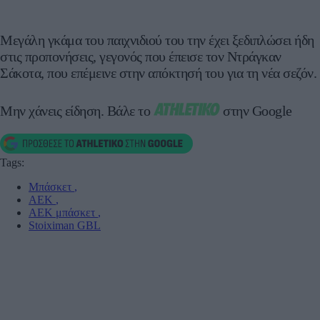
Μεγάλη γκάμα του παιχνιδιού του την έχει ξεδιπλώσει ήδη
στις προπονήσεις, γεγονός που έπεισε τον Ντράγκαν
Σάκοτα, που επέμεινε στην απόκτησή του για τη νέα σεζόν.
Μην χάνεις είδηση.
Βάλε το
στην Google
Tags:
Μπάσκετ
,
ΑΕΚ
,
ΑΕΚ μπάσκετ
,
Stoiximan GBL