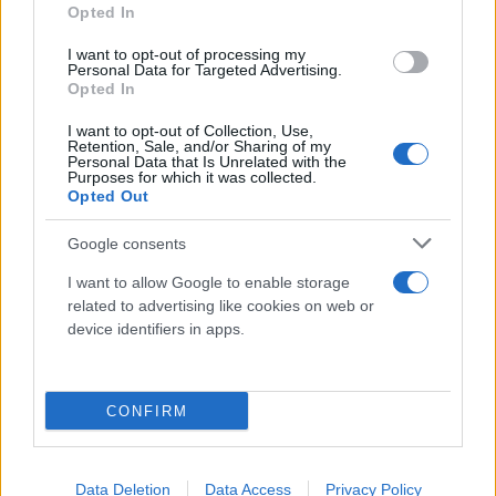
Opted In
I want to opt-out of processing my
Personal Data for Targeted Advertising.
Opted In
I want to opt-out of Collection, Use,
Retention, Sale, and/or Sharing of my
Personal Data that Is Unrelated with the
Purposes for which it was collected.
Opted Out
A post shared by AEK BC (@aekbc)
Google consents
Στη θέση του άλλωστε, αυτή τη στιγμή βρίσκεται ο Νίκος
I want to allow Google to enable storage
Χουχούμης, ο οποίος αναμένεται να ταξιδέψει και στη
related to advertising like cookies on web or
Ρουμανία για τα φιλικά με Κλουζ (08/09) και Βάλτσεα
device identifiers in apps.
(09/09).
CONFIRM
Τι έχει δείξει στις προπονήσεις ο Λεκαβίτσιους
Πρόκειται για έναν παίκτη που έχει παραστάσεις στο
Data Deletion
Data Access
Privacy Policy