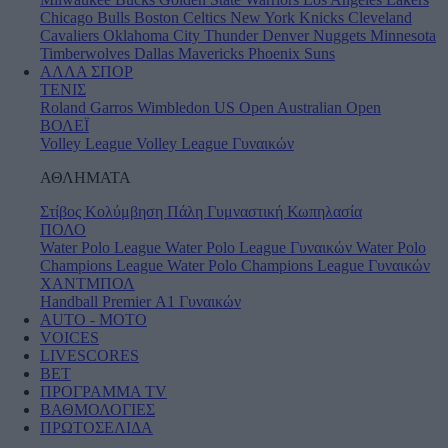
Chicago Bulls
Boston Celtics
New York Knicks
Cleveland
Cavaliers
Oklahoma City Thunder
Denver Nuggets
Minnesota
Timberwolves
Dallas Mavericks
Phoenix Suns
ΑΛΛΑ ΣΠΟΡ
ΤΕΝΙΣ
Roland Garros
Wimbledon
US Open
Australian Open
ΒΟΛΕΪ
Volley League
Volley League Γυναικών
ΑΘΛΗΜΑΤΑ
Στίβος
Κολύμβηση
Πάλη
Γυμναστική
Κωπηλασία
ΠΟΛΟ
Water Polo League
Water Polo League Γυναικών
Water Polo
Champions League
Water Polo Champions League Γυναικών
ΧΑΝΤΜΠΟΛ
Handball Premier
Α1 Γυναικών
AUTO - MOTO
VOICES
LIVESCORES
BET
ΠΡΟΓΡΑΜΜΑ TV
ΒΑΘΜΟΛΟΓΙΕΣ
ΠΡΩΤΟΣΕΛΙΔΑ