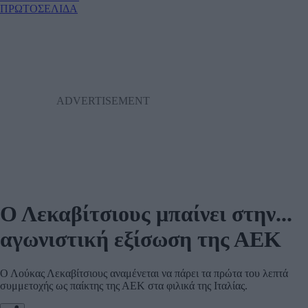
ΠΡΩΤΟΣΕΛΙΔΑ
Ο Λεκαβίτσιους μπαίνει στην...
αγωνιστική εξίσωση της ΑΕΚ
Ο Λούκας Λεκαβίτσιους αναμένεται να πάρει τα πρώτα του λεπτά
συμμετοχής ως παίκτης της ΑΕΚ στα φιλικά της Ιταλίας.