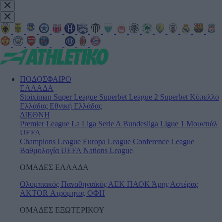
ΠΟΔΟΣΦΑΙΡΟ
ΕΛΛΑΔΑ
Stoiximan Super League
Superbet League 2
Superbet Κύπελλο
Ελλάδας
Εθνική Ελλάδας
ΔΙΕΘΝΗ
Premier League
La Liga
Serie A
Bundesliga
Ligue 1
Μουντιάλ
UEFA
Champions League
Europa League
Conference League
Βαθμολογία UEFA
Nations League
ΟΜΑΔΕΣ ΕΛΛΑΔΑ
Ολυμπιακός
Παναθηναϊκός
ΑΕΚ
ΠΑΟΚ
Άρης
Αστέρας
AKTOR
Ατρόμητος
ΟΦΗ
ΟΜΑΔΕΣ ΕΞΩΤΕΡΙΚΟΥ