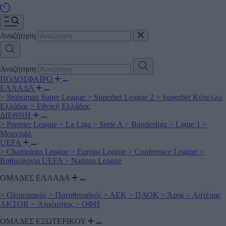
Αναζήτηση
Αναζήτηση
ΠΟΔΟΣΦΑΙΡΟ
ΕΛΛΑΔΑ
>
Stoiximan Super League
>
Superbet League 2
>
Superbet Κύπελλο
Ελλάδας
>
Εθνική Ελλάδας
ΔΙΕΘΝΗ
>
Premier League
>
La Liga
>
Serie A
>
Bundesliga
>
Ligue 1
>
Μουντιάλ
UEFA
>
Champions League
>
Europa League
>
Conference League
>
Βαθμολογία UEFA
>
Nations League
ΟΜΑΔΕΣ ΕΛΛΑΔΑ
>
Ολυμπιακός
>
Παναθηναϊκός
>
ΑΕΚ
>
ΠΑΟΚ
>
Άρης
>
Αστέρας
AKTOR
>
Ατρόμητος
>
ΟΦΗ
ΟΜΑΔΕΣ ΕΞΩΤΕΡΙΚΟΥ