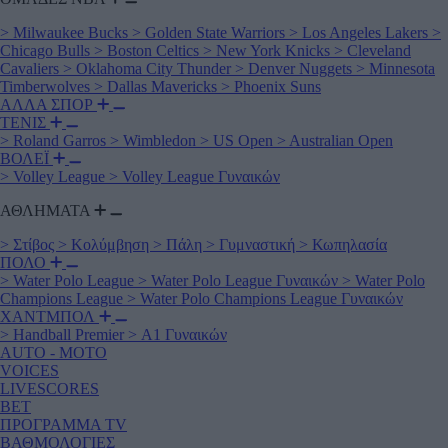
>
Milwaukee Bucks
>
Golden State Warriors
>
Los Angeles Lakers
>
Chicago Bulls
>
Boston Celtics
>
New York Knicks
>
Cleveland
Cavaliers
>
Oklahoma City Thunder
>
Denver Nuggets
>
Minnesota
Timberwolves
>
Dallas Mavericks
>
Phoenix Suns
ΑΛΛΑ ΣΠΟΡ
ΤΕΝΙΣ
>
Roland Garros
>
Wimbledon
>
US Open
>
Australian Open
ΒΟΛΕΪ
>
Volley League
>
Volley League Γυναικών
ΑΘΛΗΜΑΤΑ
>
Στίβος
>
Κολύμβηση
>
Πάλη
>
Γυμναστική
>
Κωπηλασία
ΠΟΛΟ
>
Water Polo League
>
Water Polo League Γυναικών
>
Water Polo
Champions League
>
Water Polo Champions League Γυναικών
ΧΑΝΤΜΠΟΛ
>
Handball Premier
>
Α1 Γυναικών
AUTO - MOTO
VOICES
LIVESCORES
BET
ΠΡΟΓΡΑΜΜΑ TV
ΒΑΘΜΟΛΟΓΙΕΣ