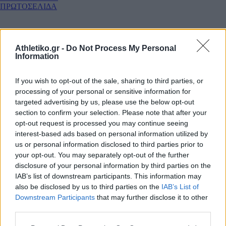
ΠΡΩΤΟΣΕΛΙΔΑ
Athletiko.gr -
Do Not Process My Personal
Information
If you wish to opt-out of the sale, sharing to third parties, or
processing of your personal or sensitive information for
targeted advertising by us, please use the below opt-out
section to confirm your selection. Please note that after your
opt-out request is processed you may continue seeing
interest-based ads based on personal information utilized by
us or personal information disclosed to third parties prior to
Ο Μαρκ Κλάτενμπεργκ
your opt-out. You may separately opt-out of the further
disclosure of your personal information by third parties on the
αποκάλυψε πώς είναι να
IAB’s list of downstream participants. This information may
also be disclosed by us to third parties on the
IAB’s List of
δουλεύεις με τον Μαρινάκη
Downstream Participants
that may further disclose it to other
third parties.
(video)
Please note that this website/app uses one or more Google