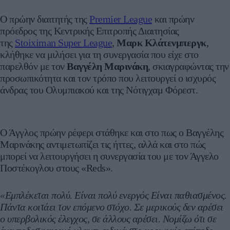
Ο πρώην διαιτητής της
Premier League
και πρώην
πρόεδρος της Κεντρικής Επιτροπής Διαιτησίας
της
Stoiximan Super League
,
Μαρκ Κλάτενμπεργκ
,
κλήθηκε να μιλήσει για τη συνεργασία που είχε στο
παρελθόν με τον
Βαγγέλη Μαρινάκη
, σκιαγραφώντας την
προσωπικότητα και τον τρόπο που λειτουργεί ο ισχυρός
άνδρας του Ολυμπιακού και της Νότιγχαμ Φόρεστ.
Ο Άγγλος πρώην ρέφερι στάθηκε και στο πως ο Βαγγέλης
Μαρινάκης αντιμετωπίζει τις ήττες, αλλά και στο πώς
μπορεί να λειτουργήσει η συνεργασία του με τον Άγγελο
Ποστέκογλου στους «Reds».
«Εμπλέκεται πολύ. Είναι πολύ ενεργός Είναι παθιασμένος.
Πάντα κοιτάει τον επόμενο στόχο. Σε μερικούς δεν αρέσει
ο υπερβολικός έλεγχος, σε άλλους αρέσει. Νομίζω ότι σε