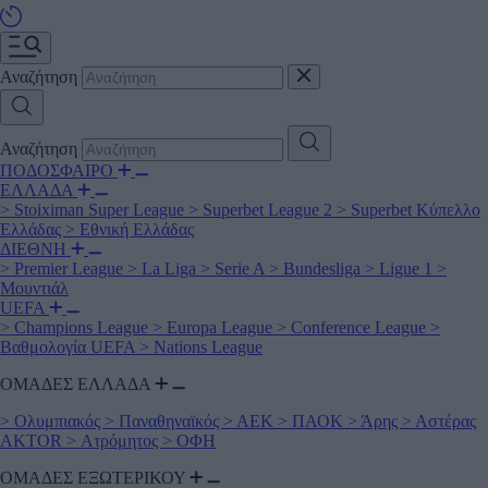
Αναζήτηση
Αναζήτηση
ΠΟΔΟΣΦΑΙΡΟ
ΕΛΛΑΔΑ
>
Stoiximan Super League
>
Superbet League 2
>
Superbet Κύπελλο
Ελλάδας
>
Εθνική Ελλάδας
ΔΙΕΘΝΗ
>
Premier League
>
La Liga
>
Serie A
>
Bundesliga
>
Ligue 1
>
Μουντιάλ
UEFA
>
Champions League
>
Europa League
>
Conference League
>
Βαθμολογία UEFA
>
Nations League
ΟΜΑΔΕΣ ΕΛΛΑΔΑ
>
Ολυμπιακός
>
Παναθηναϊκός
>
ΑΕΚ
>
ΠΑΟΚ
>
Άρης
>
Αστέρας
AKTOR
>
Ατρόμητος
>
ΟΦΗ
ΟΜΑΔΕΣ ΕΞΩΤΕΡΙΚΟΥ