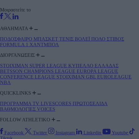
Μοιραστείτε το
ΑΘΛΗΜΑΤΑ
ΠΟΔΟΣΦΑΙΡΟ
ΜΠΑΣΚΕΤ
ΤΕΝΙΣ
ΒΟΛΕΪ
ΠΟΛΟ
ΣΤΙΒΟΣ
FORMULA 1
ΧΑΝΤΜΠΟΛ
ΔΙΟΡΓΑΝΩΣΕΙΣ
STOIXIMAN SUPER LEAGUE
ΚΥΠΕΛΛΟ ΕΛΛΑΔΑΣ
BETSSON
CHAMPIONS LEAGUE
EUROPA LEAGUE
CONFERENCE LEAGUE
STOIXIMAN GBL
EUROLEAGUE
NBA
QUICKLINKS
ΠΡΟΓΡΑΜΜΑ TV
LIVESCORES
ΠΡΩΤΟΣΕΛΙΔΑ
ΒΑΘΜΟΛΟΓΙΕΣ
VOICES
FOLLOW ATHLETIKO
Facebook
Twitter
Instagram
Linkedin
Youtube
Tiktok