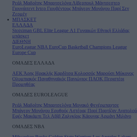
Ρεάλ Μαδρίτης
Μπαρτσελόνα
Λίβερπουλ
Μάντσεστερ
Γιουνάιτεντ
Ιντερ
Γιουβέντους
Μπάγερν Μονάχου
Παρί Σεν
Ζερμέν
ΜΠΑΣΚΕΤ
ΕΛΛΑΔΑ
Stoiximan GBL
Elite League
Α1 Γυναικών
Εθνική Ελλάδας
μπάσκετ
ΔΙΕΘΝΗ
EuroLeague
NBA
EuroCup
Basketball Champions League
Europe Cup
ΟΜΑΔΕΣ ΕΛΛΑΔΑ
ΑΕΚ
Άρης
Ηρακλής
Καρδίτσα
Κολοσσός
Μαρούσι
Μύκονος
Ολυμπιακός
Παναθηναϊκός
Πανιώνιος
ΠΑΟΚ
Περιστέρι
Προμηθέας
ΟΜΑΔΕΣ EUROLEAGUE
Ρεάλ Μαδρίτης
Μπαρτσελόνα
Μονακό
Φενέρμπαχτσε
Μπάγερν Μονάχου
Ερυθρός Αστέρας
Παρί
Παρτίζαν
Ανατολού
Εφές
Μακάμπι Τελ Αβίβ
Ζαλγκίρις Κάουνας
Αρμάνι Μιλάνο
ΟΜΑΔΕΣ ΝΒΑ
Milwaukee Bucks
Golden State Warriors
Los Angeles Lakers