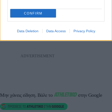
CONFIRM
Δημοσιεύτηκε: 29.09.2025
Data Deletion
Data Access
Privacy Policy
Μην χάνεις είδηση.
Βάλε το
στην Google