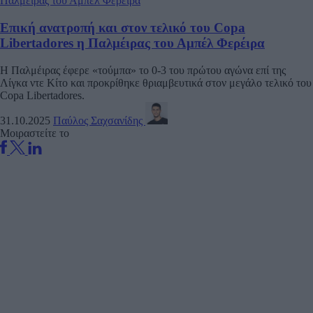
Επική ανατροπή και στον τελικό του Copa
Libertadores η Παλμέιρας του Αμπέλ Φερέιρα
Η Παλμέιρας έφερε «τούμπα» το 0-3 του πρώτου αγώνα επί της
Λίγκα ντε Κίτο και προκρίθηκε θριαμβευτικά στον μεγάλο τελικό του
Copa Libertadores.
31.10.2025
Παύλος Σαχσανίδης
Μοιραστείτε το