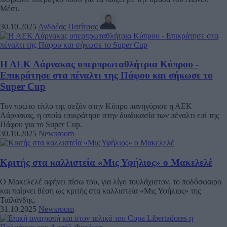
Μέσι.
30.10.2025
Ανδρέας Πατίτσας
Η ΑΕΚ Λάρνακας υπερπρωταθλήτρια Κύπρου -
Επικράτησε στα πέναλτι της Πάφου και σήκωσε το
Super Cup
Τον πρώτο τίτλο της σεζόν στην Κύπρο πανηγύρισε η ΑΕΚ
Λάρνακας, η οποία επικράτησε στην διαδικασία των πέναλτι επί της
Πάφου για το Super Cup.
30.10.2025
Newsroom
Κριτής στα καλλιστεία «Μις Υφήλιος» ο Μακελελέ
Ο Μακελελέ αφήνει πίσω του, για λίγο τουλάχιστον, το ποδόσφαιρο
και παίρνει θέση ως κριτής στα καλλιστεία «Μις Υφήλιος» της
Ταϊλάνδης.
31.10.2025
Newsroom