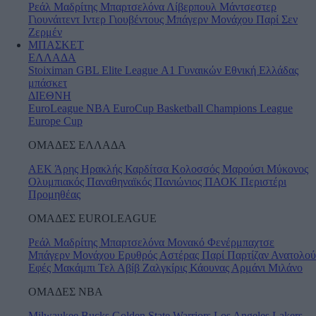
Ρεάλ Μαδρίτης
Μπαρτσελόνα
Λίβερπουλ
Μάντσεστερ
Γιουνάιτεντ
Ιντερ
Γιουβέντους
Μπάγερν Μονάχου
Παρί Σεν
Ζερμέν
ΜΠΑΣΚΕΤ
ΕΛΛΑΔΑ
Stoiximan GBL
Elite League
Α1 Γυναικών
Εθνική Ελλάδας
μπάσκετ
ΔΙΕΘΝΗ
EuroLeague
NBA
EuroCup
Basketball Champions League
Europe Cup
ΟΜΑΔΕΣ ΕΛΛΑΔΑ
ΑΕΚ
Άρης
Ηρακλής
Καρδίτσα
Κολοσσός
Μαρούσι
Μύκονος
Ολυμπιακός
Παναθηναϊκός
Πανιώνιος
ΠΑΟΚ
Περιστέρι
Προμηθέας
ΟΜΑΔΕΣ EUROLEAGUE
Ρεάλ Μαδρίτης
Μπαρτσελόνα
Μονακό
Φενέρμπαχτσε
Μπάγερν Μονάχου
Ερυθρός Αστέρας
Παρί
Παρτίζαν
Ανατολού
Εφές
Μακάμπι Τελ Αβίβ
Ζαλγκίρις Κάουνας
Αρμάνι Μιλάνο
ΟΜΑΔΕΣ ΝΒΑ
Milwaukee Bucks
Golden State Warriors
Los Angeles Lakers