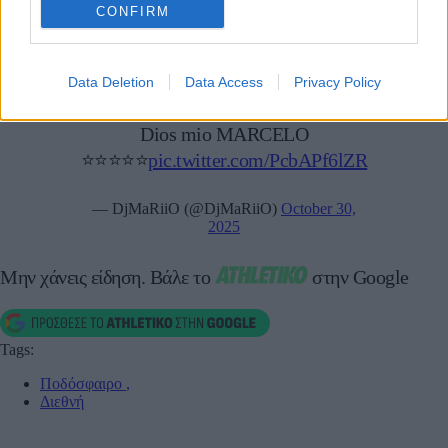
CONFIRM
Δείτε τη «μαγικά» ντρίμπλα του Μαρσέλο:
Data Deletion
Data Access
Privacy Policy
Dios mio MARCELO
⭐️⭐️⭐️⭐️⭐️
pic.twitter.com/PcbAPf6lZR
— DjMaRiiO (@DjMaRiiO)
October 30,
2025
Μην χάνεις είδηση.
Βάλε το
στην Google
Tags:
Ποδόσφαιρο
,
Διεθνή