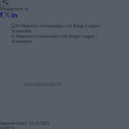
Μοιραστείτε το
Ο Μαρσέλο εντυπωσιάζει στο Kings League /
Screenshot
Δημοσιεύτηκε: 31.10.2025
VOICE