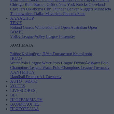
Chicago Bulls
Boston Celtics
New York Knicks
Cleveland
Cavaliers
Oklahoma City Thunder
Denver Nuggets
Minnesota
Timberwolves
Dallas Mavericks
Phoenix Suns
ΑΛΛΑ ΣΠΟΡ
ΤΕΝΙΣ
Roland Garros
Wimbledon
US Open
Australian Open
ΒΟΛΕΪ
Volley League
Volley League Γυναικών
ΑΘΛΗΜΑΤΑ
Στίβος
Κολύμβηση
Πάλη
Γυμναστική
Κωπηλασία
ΠΟΛΟ
Water Polo League
Water Polo League Γυναικών
Water Polo
Champions League
Water Polo Champions League Γυναικών
ΧΑΝΤΜΠΟΛ
Handball Premier
Α1 Γυναικών
AUTO - MOTO
VOICES
LIVESCORES
BET
ΠΡΟΓΡΑΜΜΑ TV
ΒΑΘΜΟΛΟΓΙΕΣ
ΠΡΩΤΟΣΕΛΙΔΑ