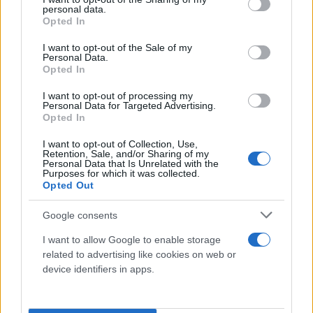
personal data.
grant or deny consent to Google and its third-party tags to
Opted In
use your data for below specified purposes in below Google
Ο
Μαρσέλο
, ο οποίος πέρασε μεταξύ άλλων και από τον
consent section.
I want to opt-out of the Sale of my
Ολυμπιακό
, μπορεί να αποσύρθηκε από το επαγγελματικό
Personal Data.
Opted In
ποδόσφαιρο, αλλά η αγάπη του για τη στρογγυλή θεά δεν
έχει σβήσει. Στα 37 του, συνεχίζει να παίζει στο
Kings
I want to opt-out of processing my
League
του Ζεράρ Πικέ, μια θεαματική μίνι λίγκα 7x7, η
Personal Data for Targeted Advertising.
Opted In
οποία μεταδίδεται μέσω live streaming.
I want to opt-out of Collection, Use,
Retention, Sale, and/or Sharing of my
Personal Data that Is Unrelated with the
Purposes for which it was collected.
Και φυσικά, αυτό το πρωτάθλημα δε θα μπορούσε να
Opted Out
περάσει απαρατήρητο στον Βραζιλιάνο. Ο άλλοτε σταρ
της
Ρεάλ Μαδρίτης
συμμετέχει στη διοργάνωση του πρώην
Google consents
Ισπανού στόπερ και συνεχίζει να εντυπωσιάζει με την
I want to allow Google to enable storage
απίστευτη τεχνική του κατάρτιση.
related to advertising like cookies on web or
device identifiers in apps.
Στο πιο πρόσφατο παιχνίδι του, χάρισε μια
ντρίμπλα-
ποίημα
που έστειλε τον αντίπαλό του… για σπίρτα, με το
βίντεο να γίνεται αμέσως viral στα social media.