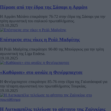
Πέρασε από την έδρα της Σάσαρι η Αρμάνι
Η Αρμάνι Μιλάνο επικράτησε 76-72 στην έδρα της Σάσαρι για την
τρίτη αγωνιστική του ιταλικού πρωταθλήματος.
19.10.2025
Επέστρεψε στις νίκες η Ρεάλ Μαδρίτης
Η Ρεάλ Μαδρίτης επικράτησε 90-80 της Μπούργκος για την τρίτη
αγωνιστική της Liga Endesa.
19.10.2025
«Καθάρισε» στο φινάλε η Φενέρμπαχτσε
Η Φενέρμπαχτσε επικράτησε 85-76 στην έδρα της Γαλατάσαραϊ για
την τέταρτη αγωνιστική του πρωταθλήματος Τουρκίας.
19.10.2025
Η Λιετκαμπέλις τελείωσε το αήττητο της Ζαλγκίρις