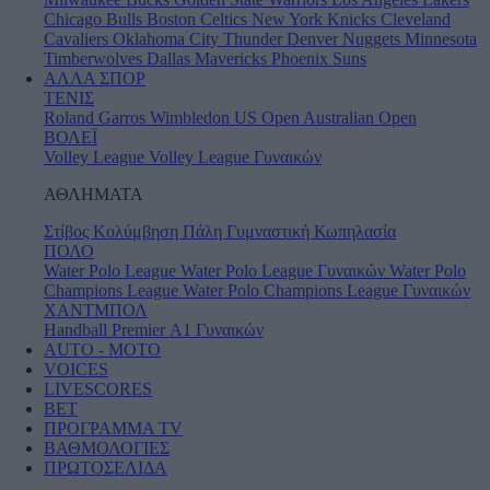
Chicago Bulls
Boston Celtics
New York Knicks
Cleveland
Cavaliers
Oklahoma City Thunder
Denver Nuggets
Minnesota
Timberwolves
Dallas Mavericks
Phoenix Suns
ΑΛΛΑ ΣΠΟΡ
ΤΕΝΙΣ
Roland Garros
Wimbledon
US Open
Australian Open
ΒΟΛΕΪ
Volley League
Volley League Γυναικών
ΑΘΛΗΜΑΤΑ
Στίβος
Κολύμβηση
Πάλη
Γυμναστική
Κωπηλασία
ΠΟΛΟ
Water Polo League
Water Polo League Γυναικών
Water Polo
Champions League
Water Polo Champions League Γυναικών
ΧΑΝΤΜΠΟΛ
Handball Premier
Α1 Γυναικών
AUTO - MOTO
VOICES
LIVESCORES
BET
ΠΡΟΓΡΑΜΜΑ TV
ΒΑΘΜΟΛΟΓΙΕΣ
ΠΡΩΤΟΣΕΛΙΔΑ