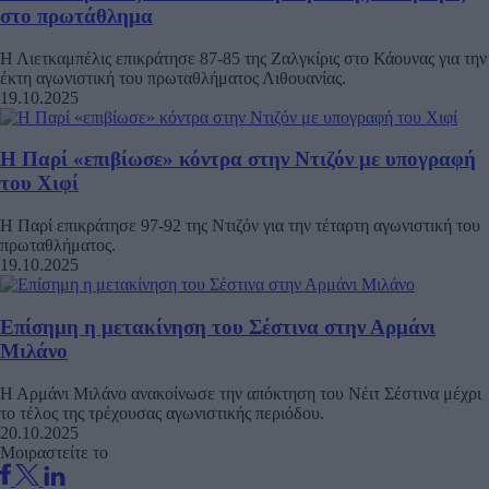
στο πρωτάθλημα
Η Λιετκαμπέλις επικράτησε 87-85 της Ζαλγκίρις στο Κάουνας για την
έκτη αγωνιστική του πρωταθλήματος Λιθουανίας.
19.10.2025
Η Παρί «επιβίωσε» κόντρα στην Ντιζόν με υπογραφή
του Χιφί
Η Παρί επικράτησε 97-92 της Ντιζόν για την τέταρτη αγωνιστική του
πρωταθλήματος.
19.10.2025
Επίσημη η μετακίνηση του Σέστινα στην Αρμάνι
Μιλάνο
Η Αρμάνι Μιλάνο ανακοίνωσε την απόκτηση του Νέιτ Σέστινα μέχρι
το τέλος της τρέχουσας αγωνιστικής περιόδου.
20.10.2025
Μοιραστείτε το