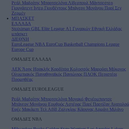
Ρεάλ Μαδρίτης
Μπαρτσελόνα
Λίβερπουλ
Μάντσεστερ
Γιουνάιτεντ
Ιντερ
Γιουβέντους
Μπάγερν Μονάχου
Παρί Σεν
Ζερμέν
ΜΠΑΣΚΕΤ
ΕΛΛΑΔΑ
Stoiximan GBL
Elite League
Α1 Γυναικών
Εθνική Ελλάδας
μπάσκετ
ΔΙΕΘΝΗ
EuroLeague
NBA
EuroCup
Basketball Champions League
Europe Cup
ΟΜΑΔΕΣ ΕΛΛΑΔΑ
ΑΕΚ
Άρης
Ηρακλής
Καρδίτσα
Κολοσσός
Μαρούσι
Μύκονος
Ολυμπιακός
Παναθηναϊκός
Πανιώνιος
ΠΑΟΚ
Περιστέρι
Προμηθέας
ΟΜΑΔΕΣ EUROLEAGUE
Ρεάλ Μαδρίτης
Μπαρτσελόνα
Μονακό
Φενέρμπαχτσε
Μπάγερν Μονάχου
Ερυθρός Αστέρας
Παρί
Παρτίζαν
Ανατολού
Εφές
Μακάμπι Τελ Αβίβ
Ζαλγκίρις Κάουνας
Αρμάνι Μιλάνο
ΟΜΑΔΕΣ ΝΒΑ
Milwaukee Bucks
Golden State Warriors
Los Angeles Lakers