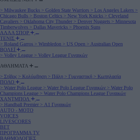
>
Milwaukee Bucks
>
Golden State Warriors
>
Los Angeles Lakers
>
Chicago Bulls
>
Boston Celtics
>
New York Knicks
>
Cleveland
Cavaliers
>
Oklahoma City Thunder
>
Denver Nuggets
>
Minnesota
Timberwolves
>
Dallas Mavericks
>
Phoenix Suns
ΑΛΛΑ ΣΠΟΡ
ΤΕΝΙΣ
>
Roland Garros
>
Wimbledon
>
US Open
>
Australian Open
ΒΟΛΕΪ
>
Volley League
>
Volley League Γυναικών
ΑΘΛΗΜΑΤΑ
>
Στίβος
>
Κολύμβηση
>
Πάλη
>
Γυμναστική
>
Κωπηλασία
ΠΟΛΟ
>
Water Polo League
>
Water Polo League Γυναικών
>
Water Polo
Champions League
>
Water Polo Champions League Γυναικών
ΧΑΝΤΜΠΟΛ
>
Handball Premier
>
Α1 Γυναικών
AUTO - MOTO
VOICES
LIVESCORES
BET
ΠΡΟΓΡΑΜΜΑ TV
ΒΑΘΜΟΛΟΓΙΕΣ