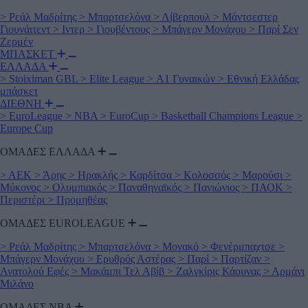
>
Ρεάλ Μαδρίτης
>
Μπαρτσελόνα
>
Λίβερπουλ
>
Μάντσεστερ
Γιουνάιτεντ
>
Ιντερ
>
Γιουβέντους
>
Μπάγερν Μονάχου
>
Παρί Σεν
Ζερμέν
ΜΠΑΣΚΕΤ
ΕΛΛΑΔΑ
>
Stoiximan GBL
>
Elite League
>
Α1 Γυναικών
>
Εθνική Ελλάδας
μπάσκετ
ΔΙΕΘΝΗ
>
EuroLeague
>
NBA
>
EuroCup
>
Basketball Champions League
>
Europe Cup
ΟΜΑΔΕΣ ΕΛΛΑΔΑ
>
ΑΕΚ
>
Άρης
>
Ηρακλής
>
Καρδίτσα
>
Κολοσσός
>
Μαρούσι
>
Μύκονος
>
Ολυμπιακός
>
Παναθηναϊκός
>
Πανιώνιος
>
ΠΑΟΚ
>
Περιστέρι
>
Προμηθέας
ΟΜΑΔΕΣ EUROLEAGUE
>
Ρεάλ Μαδρίτης
>
Μπαρτσελόνα
>
Μονακό
>
Φενέρμπαχτσε
>
Μπάγερν Μονάχου
>
Ερυθρός Αστέρας
>
Παρί
>
Παρτίζαν
>
Ανατολού Εφές
>
Μακάμπι Τελ Αβίβ
>
Ζαλγκίρις Κάουνας
>
Αρμάνι
Μιλάνο
ΟΜΑΔΕΣ ΝΒΑ