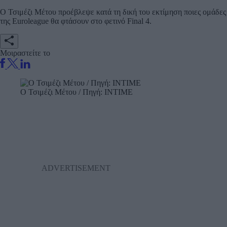
Ο Τσιμέζι Μέτου προέβλεψε κατά τη δική του εκτίμηση ποιες ομάδες
της Euroleague θα φτάσουν στο φετινό Final 4.
Μοιραστείτε το
Ο Τσιμέζι Μέτου / Πηγή: INTIME