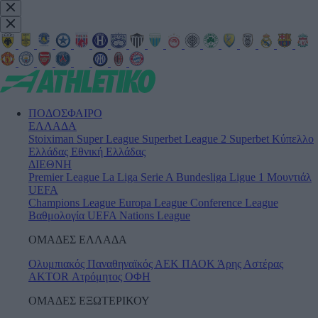
ΠΟΔΟΣΦΑΙΡΟ
ΕΛΛΑΔΑ
Stoiximan Super League
Superbet League 2
Superbet Κύπελλο
Ελλάδας
Εθνική Ελλάδας
ΔΙΕΘΝΗ
Premier League
La Liga
Serie A
Bundesliga
Ligue 1
Μουντιάλ
UEFA
Champions League
Europa League
Conference League
Βαθμολογία UEFA
Nations League
ΟΜΑΔΕΣ ΕΛΛΑΔΑ
Ολυμπιακός
Παναθηναϊκός
ΑΕΚ
ΠΑΟΚ
Άρης
Αστέρας
AKTOR
Ατρόμητος
ΟΦΗ
ΟΜΑΔΕΣ ΕΞΩΤΕΡΙΚΟΥ