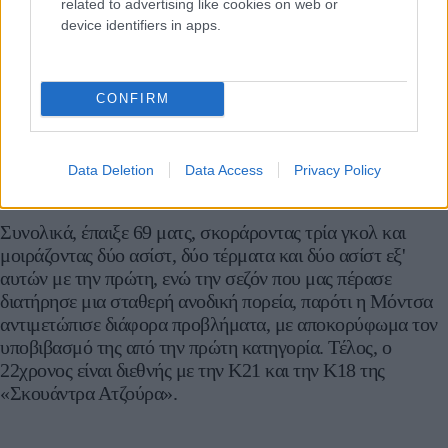
συμβόλαιο του έχει διάρκεια μέχρι το καλοκαίρι του 2026.
related to advertising like cookies on web or
device identifiers in apps.
Η επαγγελματική του καριέρα ξεκίνησε στην Φλωρεντία το
CONFIRM
2022, ενώ ο περιορισμένος χρόνος συμμετοχής του, μόλις
16 παιχνίδια σε επίπεδο ανδρών, τον ανάγκασε να μεταβεί
σε δύο ομάδες ως δανεικός. Συγκεκριμένα, τις Ρετζίνα και
Data Deletion
Data Access
Privacy Policy
Μόντσα.
Συνολικά, έπαιξε 69 ματς, σκοράροντας τρία γκολ και
μοιράζοντας δύο ασίστ, δύο τέρματα και δύο ασίστ εξ'
αυτών με την πρώτη, ενώ την σεζόν που μας πέρασε
διατήρησε μια σταθερή ανοδική πορεία, παρότι η Μόντσα
αντιμετώπισε διάφορα προβλήματα, με αποκορύφωμα τον
υποβιβασμό της από την πρώτη κατηγορία. Τέλος, ο
22χρονος είναι διεθνής με την Κ21 και την Κ18 της
«Σκουάντρα Ατζούρα».