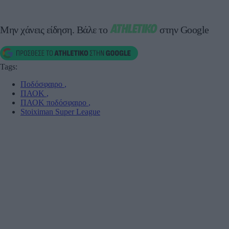
Μην χάνεις είδηση.
Βάλε το
στην Google
Tags:
Ποδόσφαιρο
,
ΠΑΟΚ
,
ΠΑΟΚ ποδόσφαιρο
,
Stoiximan Super League