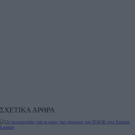
ΣΧΕΤΙΚΑ ΑΡΘΡΑ