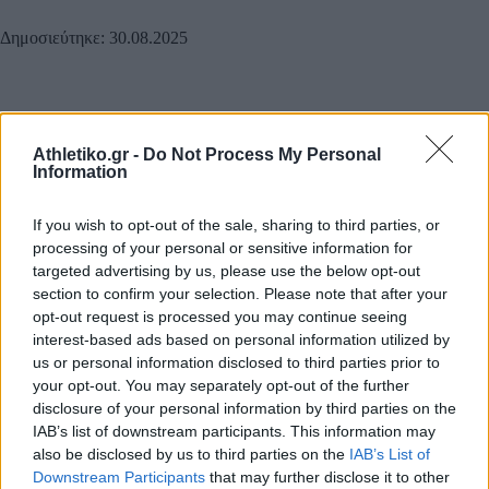
Δημοσιεύτηκε: 30.08.2025
Athletiko.gr -
Do Not Process My Personal
Information
If you wish to opt-out of the sale, sharing to third parties, or
processing of your personal or sensitive information for
targeted advertising by us, please use the below opt-out
section to confirm your selection. Please note that after your
opt-out request is processed you may continue seeing
interest-based ads based on personal information utilized by
Μην χάνεις είδηση.
Βάλε το
στην Google
us or personal information disclosed to third parties prior to
your opt-out. You may separately opt-out of the further
disclosure of your personal information by third parties on the
IAB’s list of downstream participants. This information may
also be disclosed by us to third parties on the
IAB’s List of
Ο
ΠΑΟΚ
είχε καταλήξει στα «θέλω» του και ο
Downstream Participants
that may further disclose it to other