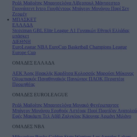
Ρεάλ Μαδρίτης
Μπαρτσελόνα
Λίβερπουλ
Μάντσεστερ
Γιουνάιτεντ
Ιντερ
Γιουβέντους
Μπάγερν Μονάχου
Παρί Σεν
Ζερμέν
ΜΠΑΣΚΕΤ
ΕΛΛΑΔΑ
Stoiximan GBL
Elite League
Α1 Γυναικών
Εθνική Ελλάδας
μπάσκετ
ΔΙΕΘΝΗ
EuroLeague
NBA
EuroCup
Basketball Champions League
Europe Cup
ΟΜΑΔΕΣ ΕΛΛΑΔΑ
ΑΕΚ
Άρης
Ηρακλής
Καρδίτσα
Κολοσσός
Μαρούσι
Μύκονος
Ολυμπιακός
Παναθηναϊκός
Πανιώνιος
ΠΑΟΚ
Περιστέρι
Προμηθέας
ΟΜΑΔΕΣ EUROLEAGUE
Ρεάλ Μαδρίτης
Μπαρτσελόνα
Μονακό
Φενέρμπαχτσε
Μπάγερν Μονάχου
Ερυθρός Αστέρας
Παρί
Παρτίζαν
Ανατολού
Εφές
Μακάμπι Τελ Αβίβ
Ζαλγκίρις Κάουνας
Αρμάνι Μιλάνο
ΟΜΑΔΕΣ ΝΒΑ
Milwaukee Bucks
Golden State Warriors
Los Angeles Lakers