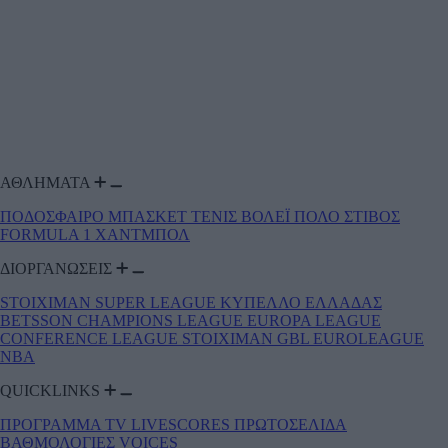
ΑΘΛΗΜΑΤΑ
ΠΟΔΟΣΦΑΙΡΟ
ΜΠΑΣΚΕΤ
ΤΕΝΙΣ
ΒΟΛΕΪ
ΠΟΛΟ
ΣΤΙΒΟΣ
FORMULA 1
ΧΑΝΤΜΠΟΛ
ΔΙΟΡΓΑΝΩΣΕΙΣ
STOIXIMAN SUPER LEAGUE
ΚΥΠΕΛΛΟ ΕΛΛΑΔΑΣ
BETSSON
CHAMPIONS LEAGUE
EUROPA LEAGUE
CONFERENCE LEAGUE
STOIXIMAN GBL
EUROLEAGUE
NBA
QUICKLINKS
ΠΡΟΓΡΑΜΜΑ TV
LIVESCORES
ΠΡΩΤΟΣΕΛΙΔΑ
ΒΑΘΜΟΛΟΓΙΕΣ
VOICES