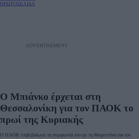
ΠΡΩΤΟΣΕΛΙΔΑ
Ο Μπιάνκο έρχεται στη
Θεσσαλονίκη για τον ΠΑΟΚ το
πρωί της Κυριακής
Ο ΠΑΟΚ επιβεβαίωσε τη συμφωνία του με τη Φιορεντίνα για τον