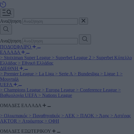
Αναζήτηση
Αναζήτηση
ΠΟΔΟΣΦΑΙΡΟ
ΕΛΛΑΔΑ
>
Stoiximan Super League
>
Superbet League 2
>
Superbet Κύπελλο
Ελλάδας
>
Εθνική Ελλάδας
ΔΙΕΘΝΗ
>
Premier League
>
La Liga
>
Serie A
>
Bundesliga
>
Ligue 1
>
Μουντιάλ
UEFA
>
Champions League
>
Europa League
>
Conference League
>
Βαθμολογία UEFA
>
Nations League
ΟΜΑΔΕΣ ΕΛΛΑΔΑ
>
Ολυμπιακός
>
Παναθηναϊκός
>
ΑΕΚ
>
ΠΑΟΚ
>
Άρης
>
Αστέρας
AKTOR
>
Ατρόμητος
>
ΟΦΗ
ΟΜΑΔΕΣ ΕΞΩΤΕΡΙΚΟΥ