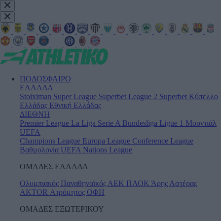
ΠΟΔΟΣΦΑΙΡΟ
ΕΛΛΑΔΑ
Stoiximan Super League
Superbet League 2
Superbet Κύπελλο
Ελλάδας
Εθνική Ελλάδας
ΔΙΕΘΝΗ
Premier League
La Liga
Serie A
Bundesliga
Ligue 1
Μουντιάλ
UEFA
Champions League
Europa League
Conference League
Βαθμολογία UEFA
Nations League
ΟΜΑΔΕΣ ΕΛΛΑΔΑ
Ολυμπιακός
Παναθηναϊκός
ΑΕΚ
ΠΑΟΚ
Άρης
Αστέρας
AKTOR
Ατρόμητος
ΟΦΗ
ΟΜΑΔΕΣ ΕΞΩΤΕΡΙΚΟΥ