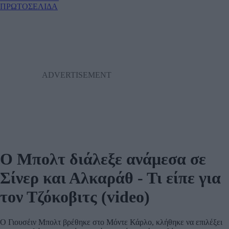
ΠΡΩΤΟΣΕΛΙΔΑ
Ο Μπολτ διάλεξε ανάμεσα σε
Σίνερ και Αλκαράθ - Τι είπε για
τον Τζόκοβιτς (video)
Ο Γιουσέιν Μπολτ βρέθηκε στο Μόντε Κάρλο, κλήθηκε να επιλέξει