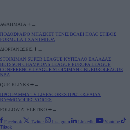
ΑΘΛΗΜΑΤΑ
ΠΟΔΟΣΦΑΙΡΟ
ΜΠΑΣΚΕΤ
ΤΕΝΙΣ
ΒΟΛΕΪ
ΠΟΛΟ
ΣΤΙΒΟΣ
FORMULA 1
ΧΑΝΤΜΠΟΛ
ΔΙΟΡΓΑΝΩΣΕΙΣ
STOIXIMAN SUPER LEAGUE
ΚΥΠΕΛΛΟ ΕΛΛΑΔΑΣ
BETSSON
CHAMPIONS LEAGUE
EUROPA LEAGUE
CONFERENCE LEAGUE
STOIXIMAN GBL
EUROLEAGUE
NBA
QUICKLINKS
ΠΡΟΓΡΑΜΜΑ TV
LIVESCORES
ΠΡΩΤΟΣΕΛΙΔΑ
ΒΑΘΜΟΛΟΓΙΕΣ
VOICES
FOLLOW ATHLETIKO
Facebook
Twitter
Instagram
Linkedin
Youtube
Tiktok