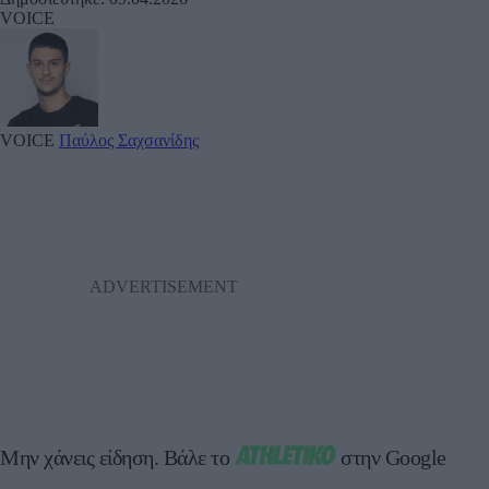
VOICE
VOICE
Παύλος Σαχσανίδης
Μην χάνεις είδηση.
Βάλε το
στην Google