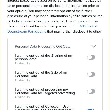
interest-based ads based on personal information utilized by
Ο
Φώτης Ιωαννίδης
άρχισε την... απόσβεση των 25
us or personal information disclosed to third parties prior to
εκατομμυρίων (22+3) που επένδυσε η Σπόρτινγκ
your opt-out. You may separately opt-out of the further
Λισαβόνας για να τον αγοράσει από τον Παναθηναϊκό
disclosure of your personal information by third parties on the
φέτος το καλοκαίρι,
σκοράροντας το πρώτο του γκολ με
IAB’s list of downstream participants. This information may
also be disclosed by us to third parties on the
IAB’s List of
την νέα του ομάδα
.
Downstream Participants
that may further disclose it to other
third parties.
Please note that this website/app uses one or more Google
Personal Data Processing Opt Outs
Μετά την λήξη της αναμέτρησης και την επικράτηση των
services and may gather and store information including but
«λιονταριών» με 3-0 επί της Μορεϊρένσε, ο προπονητής
not limited to your visit or usage behaviour. You may click to
I want to opt-out of the Sharing of my
της ομάδας, Ρουί Μπόρζες, εξήρε την απόδοση του
personal data.
grant or deny consent to Google and its third-party tags to
Opted In
Ιωαννίδη, τονίζοντας πως ο 25χρονος επιθετικός βρίσκεται
use your data for below specified purposes in below Google
σε μία φάση που καταλαβαίνει την δυναμική του και
consent section.
I want to opt-out of the Sale of my
ετοιμάζεται να γίνει ακόμα καλύτερος.
Personal Data.
Opted In
Αναλυτικά όσα δήλωσε:
I want to opt-out of processing my
Personal Data for Targeted Advertising.
Opted In
I want to opt-out of Collection, Use,
«Αξίζαμε πολύ περισσότερα γκολ. Αξίζαμε να κερδίσουμε.
Retention, Sale, and/or Sharing of my