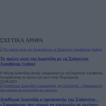
ΣΧΕΤΙΚΑ ΑΡΘΡΑ
Το πρώτο γκολ του Ιωαννίδη με τη Σπόρτινγκ
Λισαβόνας (video)
Ο Φώτης Ιωαννίδης άνοιξε λογαριασμό με τη Σπόρτινγκ Λισαβόνας,
πετυχαίνοντας το πρώτο του γκολ στην Πορτογαλία.
23.09.2025
Αποθέωσε Ιωαννίδη ο προπονητής της Σπόρτινγκ -
«Χαρούμενος που μπορώ να υπολογίζω σε εκείνον»