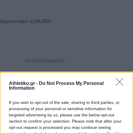
Δημοσιεύτηκε: 23.09.2025
Athletiko.gr -
Do Not Process My Personal
Information
If you wish to opt-out of the sale, sharing to third parties, or
Μην χάνεις είδηση.
Βάλε το
στην Google
processing of your personal or sensitive information for
targeted advertising by us, please use the below opt-out
section to confirm your selection. Please note that after your
opt-out request is processed you may continue seeing