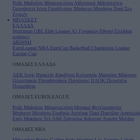
Ρεάλ Μαδρίτης
Μπαρτσελόνα
Λίβερπουλ
Μάντσεστερ
Γιουνάιτεντ
Ιντερ
Γιουβέντους
Μπάγερν Μονάχου
Παρί Σεν
Ζερμέν
ΜΠΑΣΚΕΤ
ΕΛΛΑΔΑ
Stoiximan GBL
Elite League
Α1 Γυναικών
Εθνική Ελλάδας
μπάσκετ
ΔΙΕΘΝΗ
EuroLeague
NBA
EuroCup
Basketball Champions League
Europe Cup
ΟΜΑΔΕΣ ΕΛΛΑΔΑ
ΑΕΚ
Άρης
Ηρακλής
Καρδίτσα
Κολοσσός
Μαρούσι
Μύκονος
Ολυμπιακός
Παναθηναϊκός
Πανιώνιος
ΠΑΟΚ
Περιστέρι
Προμηθέας
ΟΜΑΔΕΣ EUROLEAGUE
Ρεάλ Μαδρίτης
Μπαρτσελόνα
Μονακό
Φενέρμπαχτσε
Μπάγερν Μονάχου
Ερυθρός Αστέρας
Παρί
Παρτίζαν
Ανατολού
Εφές
Μακάμπι Τελ Αβίβ
Ζαλγκίρις Κάουνας
Αρμάνι Μιλάνο
ΟΜΑΔΕΣ ΝΒΑ
Milwaukee Bucks
Golden State Warriors
Los Angeles Lakers