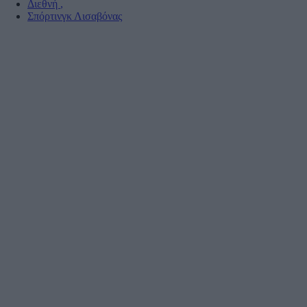
Διεθνή
,
Σπόρτινγκ Λισαβόνας