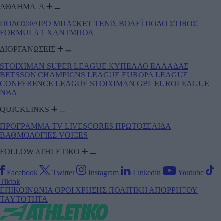
ΑΘΛΗΜΑΤΑ
ΠΟΔΟΣΦΑΙΡΟ
ΜΠΑΣΚΕΤ
ΤΕΝΙΣ
ΒΟΛΕΪ
ΠΟΛΟ
ΣΤΙΒΟΣ
FORMULA 1
ΧΑΝΤΜΠΟΛ
ΔΙΟΡΓΑΝΩΣΕΙΣ
STOIXIMAN SUPER LEAGUE
ΚΥΠΕΛΛΟ ΕΛΛΑΔΑΣ
BETSSON
CHAMPIONS LEAGUE
EUROPA LEAGUE
CONFERENCE LEAGUE
STOIXIMAN GBL
EUROLEAGUE
NBA
QUICKLINKS
ΠΡΟΓΡΑΜΜΑ TV
LIVESCORES
ΠΡΩΤΟΣΕΛΙΔΑ
ΒΑΘΜΟΛΟΓΙΕΣ
VOICES
FOLLOW ATHLETIKO
Facebook
Twitter
Instagram
Linkedin
Youtube
Tiktok
ΕΠΙΚΟΙΝΩΝΙΑ
ΟΡΟΙ ΧΡΗΣΗΣ
ΠΟΛΙΤΙΚΗ ΑΠΟΡΡΗΤΟΥ
TAYTOTHTA