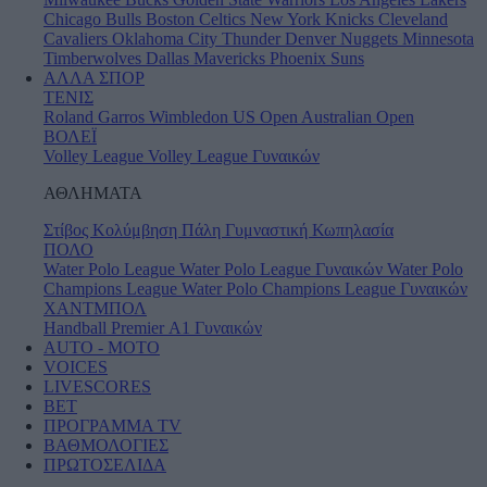
Chicago Bulls
Boston Celtics
New York Knicks
Cleveland
Cavaliers
Oklahoma City Thunder
Denver Nuggets
Minnesota
Timberwolves
Dallas Mavericks
Phoenix Suns
ΑΛΛΑ ΣΠΟΡ
ΤΕΝΙΣ
Roland Garros
Wimbledon
US Open
Australian Open
ΒΟΛΕΪ
Volley League
Volley League Γυναικών
ΑΘΛΗΜΑΤΑ
Στίβος
Κολύμβηση
Πάλη
Γυμναστική
Κωπηλασία
ΠΟΛΟ
Water Polo League
Water Polo League Γυναικών
Water Polo
Champions League
Water Polo Champions League Γυναικών
ΧΑΝΤΜΠΟΛ
Handball Premier
Α1 Γυναικών
AUTO - MOTO
VOICES
LIVESCORES
BET
ΠΡΟΓΡΑΜΜΑ TV
ΒΑΘΜΟΛΟΓΙΕΣ
ΠΡΩΤΟΣΕΛΙΔΑ