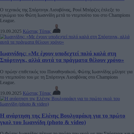
Ο τεχνικός της Σπόρτινγκ Λισαβόνας, Ρουί Μπόρζες έπλεξε το
εγκώμιο του Φώτη Ιωαννίδη μετά το ντεμπούτο του στο Champions
League.
19.09.2025
Κώστας Τόπας
Ιωαννίδης: «Με έχουν υποδεχτεί πολύ καλά στη
Σπόρτινγκ, αλλά αυτά τα πράγματα θέλουν χρόνο»
Ο πρώην επιθετικός του Παναθηναϊκού, Φώτης Ιωαννίδης μίλησε για
το ντεμπούτο του με τη Σπόρτινγκ Λισαβόνας στο Champions
League.
19.09.2025
Κώστας Τόπας
Η ανάρτηση της Ελένης Βουλγαράκη για το πρώτο
γκολ του Ιωαννίδη (photo & video)
Ο Φώτης Ιωαννίδης πέτυχε το πρώτο του γκολ με την Σπόρτινγκ και η