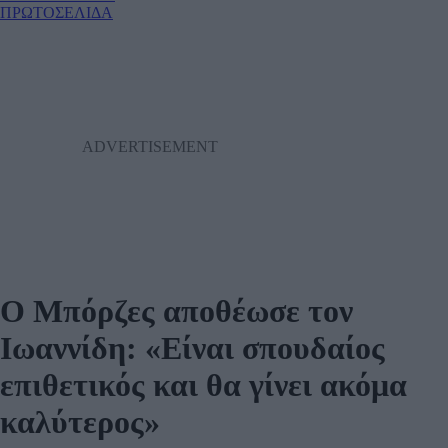
ΠΡΩΤΟΣΕΛΙΔΑ
Ο Μπόρζες αποθέωσε τον
Ιωαννίδη: «Είναι σπουδαίος
επιθετικός και θα γίνει ακόμα
καλύτερος»