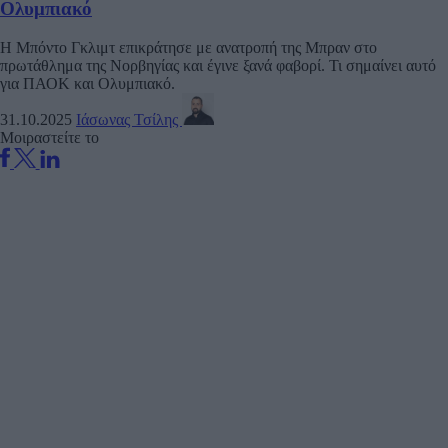
Ολυμπιακό
Η Μπόντο Γκλιμτ επικράτησε με ανατροπή της Μπραν στο
πρωτάθλημα της Νορβηγίας και έγινε ξανά φαβορί. Τι σημαίνει αυτό
για ΠΑΟΚ και Ολυμπιακό.
31.10.2025
Ιάσωνας Τσίλης
Μοιραστείτε το