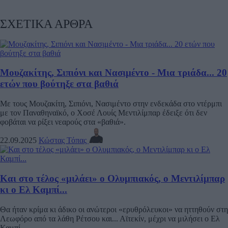
ΣΧΕΤΙΚΑ ΑΡΘΡΑ
Μουζακίτης, Σιπιόνι και Νασιμέντο - Μια τριάδα... 20
ετών που βούτηξε στα βαθιά
Με τους Μουζακίτη, Σιπιόνι, Νασιμέντο στην ενδεκάδα στο ντέρμπι
με τον Παναθηναϊκό, ο Χοσέ Λουίς Μεντιλίμπαρ έδειξε ότι δεν
φοβάται να ρίξει νεαρούς στα «βαθιά».
22.09.2025
Κώστας Τόπας
Και στο τέλος «μιλάει» ο Ολυμπιακός, ο Μεντιλίμπαρ
κι ο Ελ Καμπί...
Θα ήταν κρίμα κι άδικο οι ανώτεροι «ερυθρόλευκοι» να ηττηθούν στη
Λεωφόρο από τα λάθη Ρέτσου και... Αϊτεκίν, μέχρι να μιλήσει ο Ελ
Καμπί.