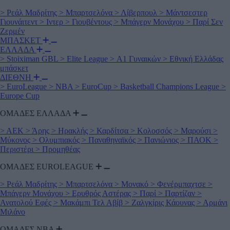
>
Ρεάλ Μαδρίτης
>
Μπαρτσελόνα
>
Λίβερπουλ
>
Μάντσεστερ
Γιουνάιτεντ
>
Ιντερ
>
Γιουβέντους
>
Μπάγερν Μονάχου
>
Παρί Σεν
Ζερμέν
ΜΠΑΣΚΕΤ
ΕΛΛΑΔΑ
>
Stoiximan GBL
>
Elite League
>
Α1 Γυναικών
>
Εθνική Ελλάδας
μπάσκετ
ΔΙΕΘΝΗ
>
EuroLeague
>
NBA
>
EuroCup
>
Basketball Champions League
>
Europe Cup
ΟΜΑΔΕΣ ΕΛΛΑΔΑ
>
ΑΕΚ
>
Άρης
>
Ηρακλής
>
Καρδίτσα
>
Κολοσσός
>
Μαρούσι
>
Μύκονος
>
Ολυμπιακός
>
Παναθηναϊκός
>
Πανιώνιος
>
ΠΑΟΚ
>
Περιστέρι
>
Προμηθέας
ΟΜΑΔΕΣ EUROLEAGUE
>
Ρεάλ Μαδρίτης
>
Μπαρτσελόνα
>
Μονακό
>
Φενέρμπαχτσε
>
Μπάγερν Μονάχου
>
Ερυθρός Αστέρας
>
Παρί
>
Παρτίζαν
>
Ανατολού Εφές
>
Μακάμπι Τελ Αβίβ
>
Ζαλγκίρις Κάουνας
>
Αρμάνι
Μιλάνο
ΟΜΑΔΕΣ ΝΒΑ