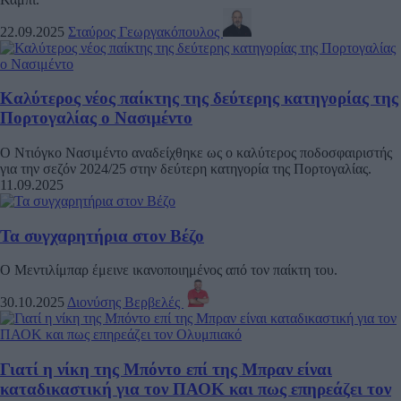
22.09.2025
Σταύρος Γεωργακόπουλος
Καλύτερος νέος παίκτης της δεύτερης κατηγορίας της
Πορτογαλίας ο Νασιμέντο
Ο Ντιόγκο Νασιμέντο αναδείχθηκε ως ο καλύτερος ποδοσφαιριστής
για την σεζόν 2024/25 στην δεύτερη κατηγορία της Πορτογαλίας.
11.09.2025
Τα συγχαρητήρια στον Βέζο
Ο Μεντιλίμπαρ έμεινε ικανοποιημένος από τον παίκτη του.
30.10.2025
Διονύσης Βερβελές
Γιατί η νίκη της Μπόντο επί της Μπραν είναι
καταδικαστική για τον ΠΑΟΚ και πως επηρεάζει τον