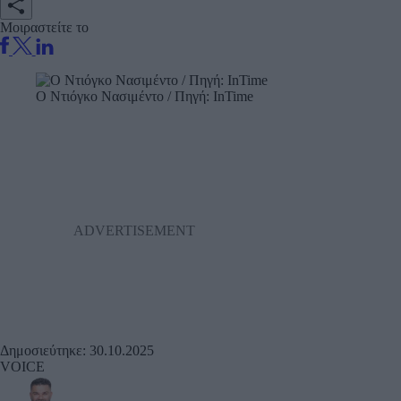
Μοιραστείτε το
Ο Ντιόγκο Νασιμέντο / Πηγή: InTime
Δημοσιεύτηκε: 30.10.2025
VOICE