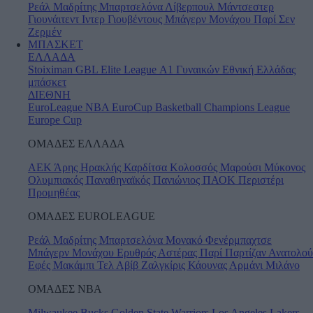
Ρεάλ Μαδρίτης
Μπαρτσελόνα
Λίβερπουλ
Μάντσεστερ
Γιουνάιτεντ
Ιντερ
Γιουβέντους
Μπάγερν Μονάχου
Παρί Σεν
Ζερμέν
ΜΠΑΣΚΕΤ
ΕΛΛΑΔΑ
Stoiximan GBL
Elite League
Α1 Γυναικών
Εθνική Ελλάδας
μπάσκετ
ΔΙΕΘΝΗ
EuroLeague
NBA
EuroCup
Basketball Champions League
Europe Cup
ΟΜΑΔΕΣ ΕΛΛΑΔΑ
ΑΕΚ
Άρης
Ηρακλής
Καρδίτσα
Κολοσσός
Μαρούσι
Μύκονος
Ολυμπιακός
Παναθηναϊκός
Πανιώνιος
ΠΑΟΚ
Περιστέρι
Προμηθέας
ΟΜΑΔΕΣ EUROLEAGUE
Ρεάλ Μαδρίτης
Μπαρτσελόνα
Μονακό
Φενέρμπαχτσε
Μπάγερν Μονάχου
Ερυθρός Αστέρας
Παρί
Παρτίζαν
Ανατολού
Εφές
Μακάμπι Τελ Αβίβ
Ζαλγκίρις Κάουνας
Αρμάνι Μιλάνο
ΟΜΑΔΕΣ ΝΒΑ
Milwaukee Bucks
Golden State Warriors
Los Angeles Lakers